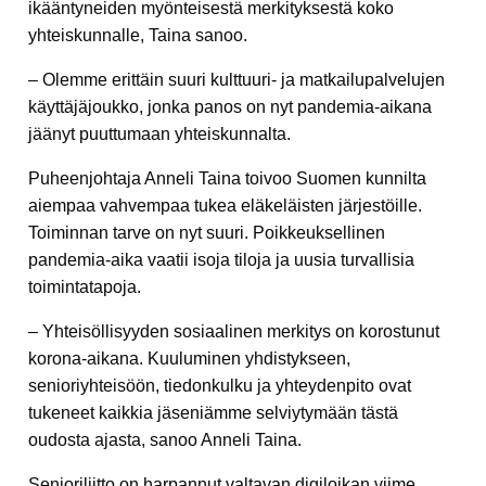
ikääntyneiden myönteisestä merkityksestä koko
yhteiskunnalle, Taina sanoo.
– Olemme erittäin suuri kulttuuri- ja matkailupalvelujen
käyttäjäjoukko, jonka panos on nyt pandemia-aikana
jäänyt puuttumaan yhteiskunnalta.
Puheenjohtaja Anneli Taina toivoo Suomen kunnilta
aiempaa vahvempaa tukea eläkeläisten järjestöille.
Toiminnan tarve on nyt suuri. Poikkeuksellinen
pandemia-aika vaatii isoja tiloja ja uusia turvallisia
toimintatapoja.
– Yhteisöllisyyden sosiaalinen merkitys on korostunut
korona-aikana. Kuuluminen yhdistykseen,
senioriyhteisöön, tiedonkulku ja yhteydenpito ovat
tukeneet kaikkia jäseniämme selviytymään tästä
oudosta ajasta, sanoo Anneli Taina.
Senioriliitto on harpannut valtavan digiloikan viime