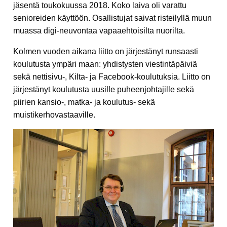
jäsentä toukokuussa 2018. Koko laiva oli varattu
senioreiden käyttöön. Osallistujat saivat risteilyllä muun
muassa digi-neuvontaa vapaaehtoisilta nuorilta.
Kolmen vuoden aikana liitto on järjestänyt runsaasti
koulutusta ympäri maan: yhdistysten viestintäpäiviä
sekä nettisivu-, Kilta- ja Facebook-koulutuksia. Liitto on
järjestänyt koulutusta uusille puheenjohtajille sekä
piirien kansio-, matka- ja koulutus- sekä
muistikerhovastaaville.