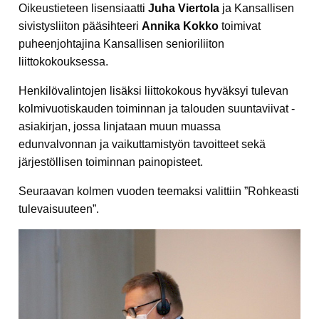
Oikeustieteen lisensiaatti
Juha Viertola
ja Kansallisen
sivistysliiton pääsihteeri
Annika Kokko
toimivat
puheenjohtajina Kansallisen senioriliiton
liittokokouksessa.
Henkilövalintojen lisäksi liittokokous hyväksyi tulevan
kolmivuotiskauden toiminnan ja talouden suuntaviivat -
asiakirjan, jossa linjataan muun muassa
edunvalvonnan ja vaikuttamistyön tavoitteet sekä
järjestöllisen toiminnan painopisteet.
Seuraavan kolmen vuoden teemaksi valittiin ”Rohkeasti
tulevaisuuteen”.