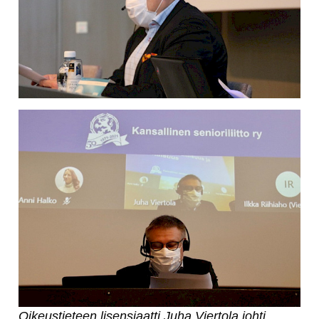
Oikeustieteen lisensiaatti Juha Viertola johti