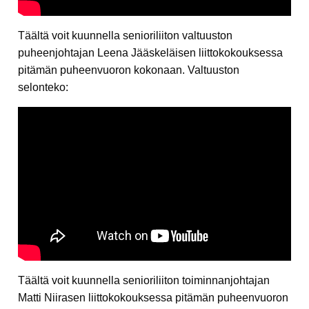
Täältä voit kuunnella senioriliiton valtuuston
puheenjohtajan Leena Jääskeläisen liittokokouksessa
pitämän puheenvuoron kokonaan. Valtuuston
selonteko:
Täältä voit kuunnella senioriliiton toiminnanjohtajan
Matti Niirasen liittokokouksessa pitämän puheenvuoron