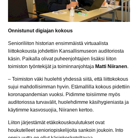
Onnistunut digiajan kokous
Senioriliiton historian ensimmäistä virtuaalista
liittokokousta johdettiin Kansallismuseon auditoriosta
käsin. Paikalla olivat puheenjohtajien lisäksi liiton
toimiston työntekijät ja toiminnanjohtaja
Matti Niiranen
.
– Toimiston väki huolehti yhdessä siitä, että liittokokous
sujui mahdollisimman hyvin. Etämallilla kokous pidettiin
koronapandemian vuoksi. Pidimme toisiimme myös
auditoriossa turvavälit, huolehdimme käsihygieniasta ja
käytimme kasvosuojia, Niiranen kertoo.
Liiton järjestämät etäkokouskoulutukset ovat
houkutelleet senioriopiskelijoita sankoin joukoin. Into
oppia uutta on ollut käsinkosketeltavaa.