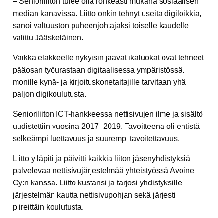
– Senioriliiton tulee olla rohkeasti mukana sosiaalisen
median kanavissa. Liitto onkin tehnyt useita digiloikkia,
sanoi valtuuston puheenjohtajaksi toiselle kaudelle
valittu Jääskeläinen.
Vaikka eläkkeelle nykyisin jäävät ikäluokat ovat tehneet
pääosan työurastaan digitaalisessa ympäristössä,
monille kynä- ja kirjoituskonetaitajille tarvitaan yhä
paljon digikoulutusta.
Senioriliiton ICT-hankkeessa nettisivujen ilme ja sisältö
uudistettiin vuosina 2017–2019. Tavoitteena oli entistä
selkeämpi luettavuus ja suurempi tavoitettavuus.
Liitto ylläpiti ja päivitti kaikkia liiton jäsenyhdistyksiä
palvelevaa nettisivujärjestelmää yhteistyössä Avoine
Oy:n kanssa. Liitto kustansi ja tarjosi yhdistyksille
järjestelmän kautta nettisivupohjan sekä järjesti
piireittäin koulutusta.