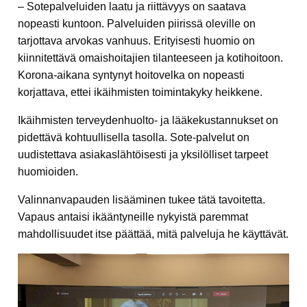
– Sotepalveluiden laatu ja riittävyys on saatava
nopeasti kuntoon. Palveluiden piirissä oleville on
tarjottava arvokas vanhuus. Erityisesti huomio on
kiinnitettävä omaishoitajien tilanteeseen ja kotihoitoon.
Korona-aikana syntynyt hoitovelka on nopeasti
korjattava, ettei ikäihmisten toimintakyky heikkene.
Ikäihmisten terveydenhuolto- ja lääkekustannukset on
pidettävä kohtuullisella tasolla. Sote-palvelut on
uudistettava asiakaslähtöisesti ja yksilölliset tarpeet
huomioiden.
Valinnanvapauden lisääminen tukee tätä tavoitetta.
Vapaus antaisi ikääntyneille nykyistä paremmat
mahdollisuudet itse päättää, mitä palveluja he käyttävät.