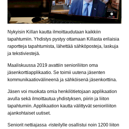
Nykyisin Killan kautta ilmoittaudutaan kaikkiin
tapahtumiin. Yhdistys pystyy ottamaan Killasta erilaisia
raportteja tapahtumista, lähettää sähköposteja, laskuja
ja tekstiviestejä.
Maaliskuussa 2019 avattiin senioriliiton oma
jäsenkorttiapplikaatio. Se toimii uutena jäsenten
kommunikaatiovälineenä ja sähköisenä jäsenkorttina.
Jäsen voi muokata omia henkilötietojaan applikaation
avulla sekä ilmoittautua yhdistyksen, piirin ja liiton
tapahtumiin. Applikaation kautta välittyvät senioriliiton
ajankohtaiset uutiset.
Seniorit nettiajassa -risteilylle osallistui noin 1200 liiton