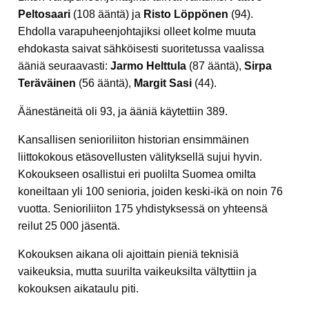
Peltosaari
(108 ääntä) ja
Risto Löppönen
(94).
Ehdolla varapuheenjohtajiksi olleet kolme muuta
ehdokasta saivat sähköisesti suoritetussa vaalissa
ääniä seuraavasti:
Jarmo Helttula
(87 ääntä),
Sirpa
Teräväinen
(56 ääntä),
Margit Sasi
(44).
Äänestäneitä oli 93, ja ääniä käytettiin 389.
Kansallisen senioriliiton historian ensimmäinen
liittokokous etäsovellusten välityksellä sujui hyvin.
Kokoukseen osallistui eri puolilta Suomea omilta
koneiltaan yli 100 senioria, joiden keski-ikä on noin 76
vuotta. Senioriliiton 175 yhdistyksessä on yhteensä
reilut 25 000 jäsentä.
Kokouksen aikana oli ajoittain pieniä teknisiä
vaikeuksia, mutta suurilta vaikeuksilta vältyttiin ja
kokouksen aikataulu piti.