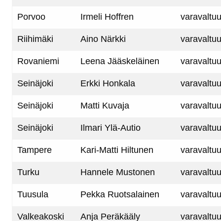
Porvoo
Irmeli Hoffren
varavaltuu
Riihimäki
Aino Närkki
varavaltuu
Rovaniemi
Leena Jääskeläinen
varavaltuu
Seinäjoki
Erkki Honkala
varavaltuu
Seinäjoki
Matti Kuvaja
varavaltuu
Seinäjoki
Ilmari Ylä-Autio
varavaltuu
Tampere
Kari-Matti Hiltunen
varavaltuu
Turku
Hannele Mustonen
varavaltuu
Tuusula
Pekka Ruotsalainen
varavaltuu
Valkeakoski
Anja Peräkääly
varavaltuu