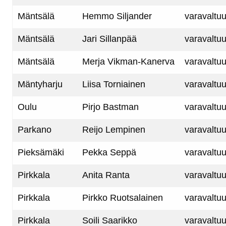
Mäntsälä
Hemmo Siljander
varavaltuu
Mäntsälä
Jari Sillanpää
varavaltuu
Mäntsälä
Merja Vikman-Kanerva
varavaltuu
Mäntyharju
Liisa Torniainen
varavaltuu
Oulu
Pirjo Bastman
varavaltuu
Parkano
Reijo Lempinen
varavaltuu
Pieksämäki
Pekka Seppä
varavaltuu
Pirkkala
Anita Ranta
varavaltuu
Pirkkala
Pirkko Ruotsalainen
varavaltuu
Pirkkala
Soili Saarikko
varavaltuu