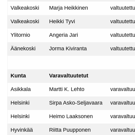
Valkeakoski
Marja Heikkinen
valtuutett
Valkeakoski
Heikki Tyvi
valtuutett
Ylitornio
Angeria Jari
valtuutett
Äänekoski
Jorma Kiviranta
valtuutett
Kunta
Varavaltuutetut
Asikkala
Martti K. Lehto
varavaltuu
Helsinki
Sirpa Asko-Seljavaara
varavaltuu
Helsinki
Heimo Laaksonen
varavaltuu
Hyvinkää
Riitta Puupponen
varavaltuu