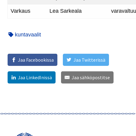
Varkaus
Lea Sarkeala
varavaltuu
kuntavaalit
Jaa Facebookissa
Jaa Twitterissä
Jaa LinkedInissä
Jaa sähköpostitse