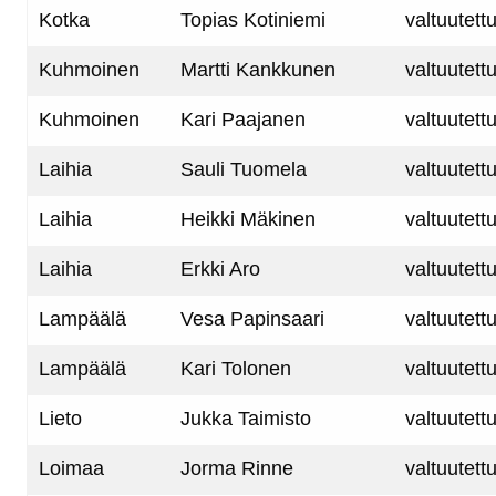
Kotka
Topias Kotiniemi
valtuutett
Kuhmoinen
Martti Kankkunen
valtuutett
Kuhmoinen
Kari Paajanen
valtuutett
Laihia
Sauli Tuomela
valtuutett
Laihia
Heikki Mäkinen
valtuutett
Laihia
Erkki Aro
valtuutett
Lampäälä
Vesa Papinsaari
valtuutett
Lampäälä
Kari Tolonen
valtuutett
Lieto
Jukka Taimisto
valtuutett
Loimaa
Jorma Rinne
valtuutett