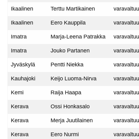
Ikaalinen
Terttu Martikainen
varavaltuu
Ikaalinen
Eero Kauppila
varavaltuu
Imatra
Marja-Leena Patrakka
varavaltuu
Imatra
Jouko Partanen
varavaltuu
Jyväskylä
Pentti Niekka
varavaltuu
Kauhajoki
Keijo Luoma-Nirva
varavaltuu
Kemi
Raija Haapa
varavaltuu
Kerava
Ossi Honkasalo
varavaltuu
Kerava
Merja Juutilainen
varavaltuu
Kerava
Eero Nurmi
varavaltuu