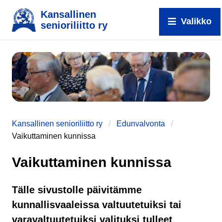
Kansallinen
Valikko
senioriliitto ry
e
Kansallinen senioriliitto ry
Edunvalvonta
Vaikuttaminen kunnissa
Vaikuttaminen kunnissa
Tälle sivustolle päivitämme
kunnallisvaaleissa valtuutetuiksi tai
varavaltuutetuiksi valituksi tulleet