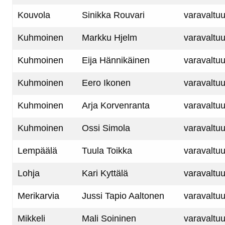
Kouvola
Sinikka Rouvari
varavaltuu
Kuhmoinen
Markku Hjelm
varavaltuu
Kuhmoinen
Eija Hännikäinen
varavaltuu
Kuhmoinen
Eero Ikonen
varavaltuu
Kuhmoinen
Arja Korvenranta
varavaltuu
Kuhmoinen
Ossi Simola
varavaltuu
Lempäälä
Tuula Toikka
varavaltuu
Lohja
Kari Kyttälä
varavaltuu
Merikarvia
Jussi Tapio Aaltonen
varavaltuu
Mikkeli
Mali Soininen
varavaltuu