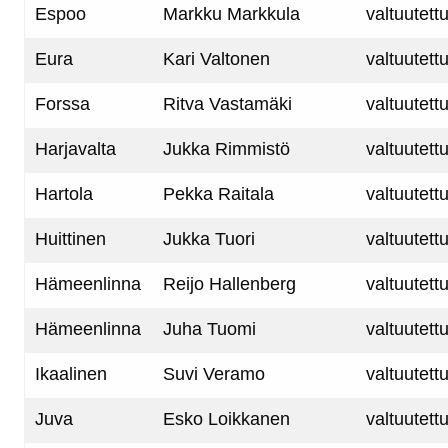
Espoo
Markku Markkula
valtuutett
Eura
Kari Valtonen
valtuutett
Forssa
Ritva Vastamäki
valtuutett
Harjavalta
Jukka Rimmistö
valtuutett
Hartola
Pekka Raitala
valtuutett
Huittinen
Jukka Tuori
valtuutett
Hämeenlinna
Reijo Hallenberg
valtuutett
Hämeenlinna
Juha Tuomi
valtuutett
Ikaalinen
Suvi Veramo
valtuutett
Juva
Esko Loikkanen
valtuutett