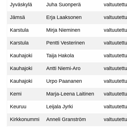
Jyväskylä
Juha Suonperä
valtuutett
Jämsä
Erja Laaksonen
valtuutett
Karstula
Mirja Nieminen
valtuutett
Karstula
Pentti Vesterinen
valtuutett
Kauhajoki
Taija Hakola
valtuutett
Kauhajoki
Antti Niemi-Aro
valtuutett
Kauhajoki
Urpo Paananen
valtuutett
Kemi
Marja-Leena Laitinen
valtuutett
Keuruu
Leijala Jyrki
valtuutett
Kirkkonummi
Anneli Granström
valtuutett