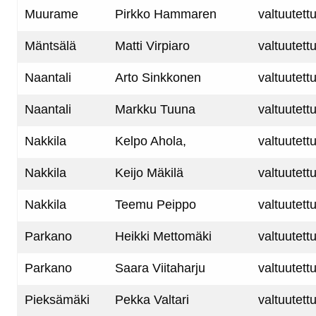
Muurame
Pirkko Hammaren
valtuutett
Mäntsälä
Matti Virpiaro
valtuutett
Naantali
Arto Sinkkonen
valtuutett
Naantali
Markku Tuuna
valtuutett
Nakkila
Kelpo Ahola,
valtuutett
Nakkila
Keijo Mäkilä
valtuutett
Nakkila
Teemu Peippo
valtuutett
Parkano
Heikki Mettomäki
valtuutett
Parkano
Saara Viitaharju
valtuutett
Pieksämäki
Pekka Valtari
valtuutett