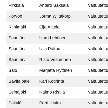
Pirkkala
Antero Saksala
valtuutett
Porvoo
Jorma Wiitakorpi
valtuutett
Riihimäki
Eija Aittola
valtuutett
Saarijärvi
Harri Lehtinen
valtuutett
Saarijärvi
Ulla Palmu
valtuutett
Saarijärvi
Risto Vesterinen
valtuutett
Salo
Marjatta Hyttinen
valtuutett
Savitaipale
Kari Kotirinta
valtuutett
Seinäjoki
Raimo Ristilä
valtuutett
Säkylä
Pertti Huitu
valtuutett