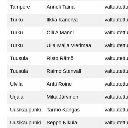
Tampere
Anneli Taina
valtuutett
Turku
Ilkka Kanerva
valtuutett
Turku
Olli A Manni
valtuutett
Turku
Ulla-Maija Vierimaa
valtuutett
Tuusula
Risto Rämö
valtuutett
Tuusula
Raimo Stenvall
valtuutett
Ulvila
Antti Roine
valtuutett
Urjala
Mika Järvinen
valtuutett
Uusikaupunki
Tarmo Kangas
valtuutett
Uusikaupunki
Seppo Nikula
valtuutett