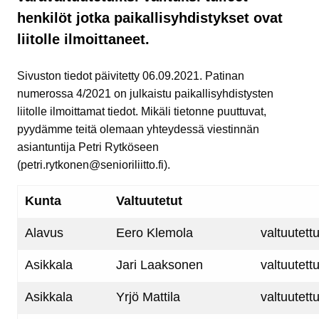
henkilöt jotka paikallisyhdistykset ovat
liitolle ilmoittaneet.
Sivuston tiedot päivitetty 06.09.2021. Patinan
numerossa 4/2021 on julkaistu paikallisyhdistysten
liitolle ilmoittamat tiedot. Mikäli tietonne puuttuvat,
pyydämme teitä olemaan yhteydessä viestinnän
asiantuntija Petri Rytköseen
(petri.rytkonen@senioriliitto.fi).
Kunta
Valtuutetut
Alavus
Eero Klemola
valtuutett
Asikkala
Jari Laaksonen
valtuutett
Asikkala
Yrjö Mattila
valtuutett