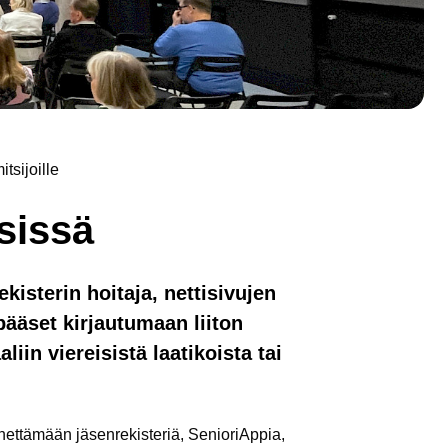
tsijoille
ksissä
kisterin hoitaja, nettisivujen
 pääset kirjautumaan liiton
liin viereisistä laatikoista tai
hettämään jäsenrekisteriä, SenioriAppia,