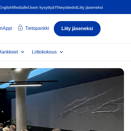
 English
Medialle
Usein kysyttyä
Yhteystiedot
Liity jäseneksi
riAppi
Tietopankki
Liity jäseneksi
Hankkeet
Liittokokous