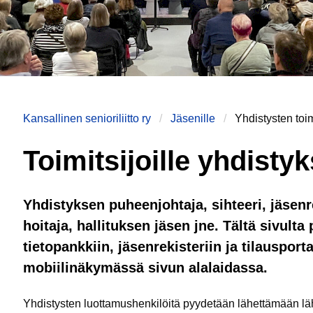
Kansallinen senioriliitto ry
Jäsenille
Yhdistysten toimi
Toimitsijoille yhdisty
Yhdistyksen puheenjohtaja, sihteeri, jäsenre
hoitaja, hallituksen jäsen jne. Tältä sivulta
tietopankkiin, jäsenrekisteriin ja tilausportaa
mobiilinäkymässä sivun alalaidassa.
Yhdistysten luottamushenkilöitä pyydetään lähettämään lä