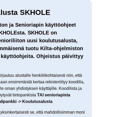
alusta SKHOLE
ton ja Senioriapin käyttöohjeet
 SKHOLEsta. SKHOLE on
nioriliiton uusi koulutusalusta,
mmäisenä tuotu Kilta-ohjelmiston
 käyttöohjeita. Ohjeistus päivittyy
rjautuu alustalle henkilökohtaisesti niin, että
saan ensimmäistä kertaa rekisteröityy koodilla,
le oman yhdistyksen käyttäjille. Koodilista ja
öytyvät tietopankista
TAI senioriapista
lipankki -> Koulutusalusta
ksinkertaisesti se, että mahdollisimman moni