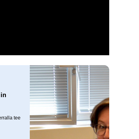
iin
rralla tee