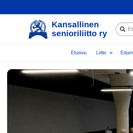
Kansallinen
Etsi
senioriliitto ry
sivustolta
Etsi
Etusivu
Liitto
Edunv
e