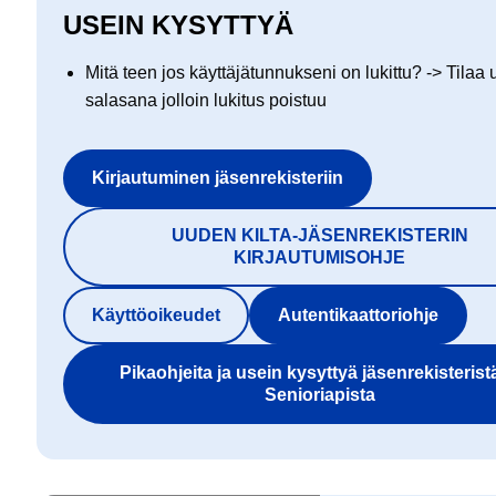
USEIN KYSYTTYÄ
Mitä teen jos käyttäjätunnukseni on lukittu? -> Tilaa 
salasana jolloin lukitus poistuu
Kirjautuminen jäsenrekisteriin
UUDEN KILTA-JÄSENREKISTERIN
KIRJAUTUMISOHJE
Käyttöoikeudet
Autentikaattoriohje
Pikaohjeita ja usein kysyttyä jäsenrekisteristä
Senioriapista