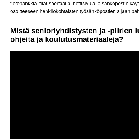
tietopankkia, tilausportaalia, nettisivuja ja sähköpostin k
osoitteeseen henkilökohtaisten työsähköpostien sijaan pal
Místä senioriyhdistysten ja -piirien
ohjeita ja koulutusmateriaaleja?