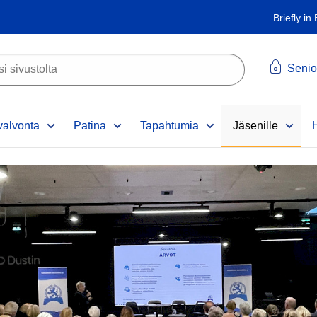
Briefly in
Senio
alvonta
Patina
Tapahtumia
Jäsenille