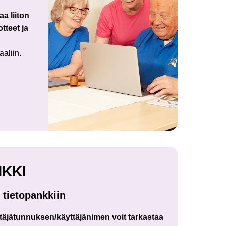
aa liiton
tteet ja
aaliin.
NKKI
 tietopankkiin
täjätunnuksen/käyttäjänimen voit tarkastaa