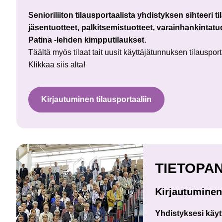
Senioriliiton tilausportaalista yhdistyksen sihteeri til
jäsentuotteet, palkitsemistuotteet, varainhankintatuo
Patina -lehden kimpputilaukset.
Täältä myös tilaat tait uusit käyttäjätunnuksen tilausport
Klikkaa siis alta!
Kirjautuminen tilausportaaliin
TIETOPA
Kirjautuminen
Yhdistyksesi käyt