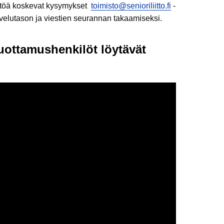
äyttöä koskevat kysymykset
toimisto@senioriliitto.fi
-
velutason ja viestien seurannan takaamiseksi.
 luottamushenkilöt löytävät