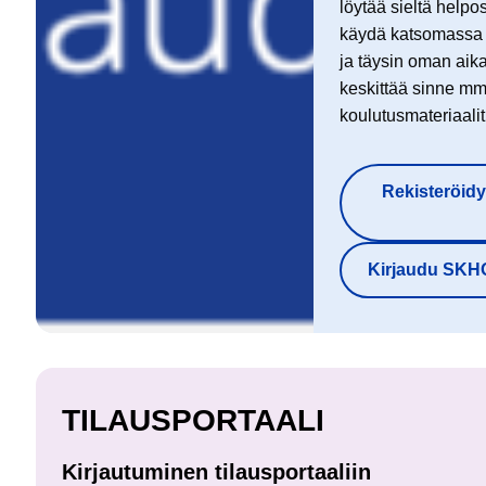
löytää sieltä helpo
käydä katsomassa s
ja täysin oman aika
keskittää sinne mm. 
koulutusmateriaalit
Rekisteröi
Kirjaudu SKHO
TILAUSPORTAALI
Kirjautuminen tilausportaaliin