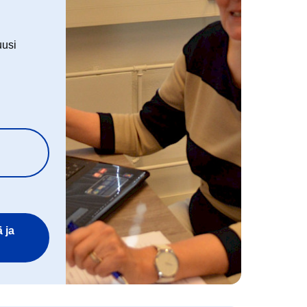
uusi
 ja