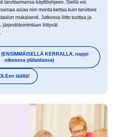
sti tarvitsemansa käyttöohjeen. Siellä voi
amaa asiaa niin monta kertaa kuin tarvitsee
taulun mukaisesti. Jatkossa liitto tuottaa ja
järjestötoimintaan liittyvät
.
dy (ENSIMMÄISELLÄ KERRALLA, nappi
oikeassa ylälaidassa)
LEen täältä!