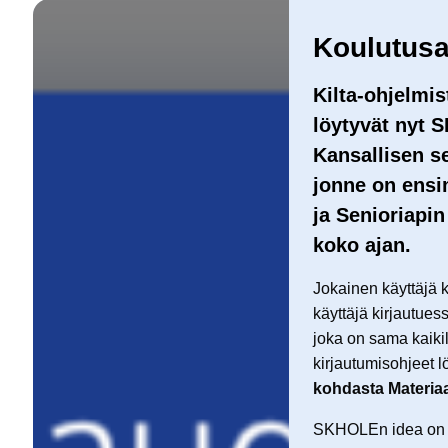
Koulutus
Kilta-ohjelmis
löytyvät nyt
Kansallisen se
jonne on ensi
ja Senioriapin
koko ajan.
Jokainen käyttäjä ki
käyttäjä kirjautues
joka on sama kaikil
kirjautumisohjeet l
kohdasta Materiaa
SKHOLEn idea on y