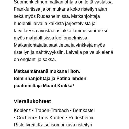
Suomenkielinen matkanjohtaja on teitä vastassa
Frankfurtissa ja on mukana koko risteilyn ajan
sekä myös Rüdesheimissa. Matkanjohtaja
huolehtii laivalla kaikista järjestelyistä ja
tarvittaessa avustaa asiakkaitamme suomeksi
myös mahdollisissa kieliongelmissa.
Matkanjohtajalta saat tietoa ja vinkkejä myös
risteilyn ja nähtävyyksiin. Laivalla palvelukielenä
on englanti ja saksa.
Matkaemäntänä mukana liiton.
toiminnanjohtaja ja Patina lehden
päätoimittaja Maarit Kuikka!
Vierailukohteet
Koblenz • Traben-Trarbach • Bernkastel
• Cochem • Treis-Karden • Rüdesheimi
RisteilyreittiKatso isompi kuva risteilyn