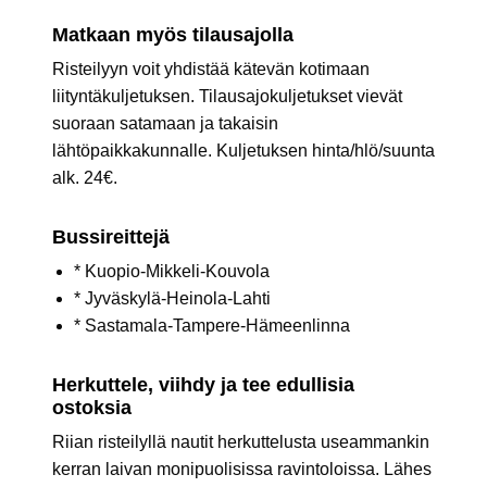
Matkaan myös tilausajolla
Risteilyyn voit yhdistää kätevän kotimaan
liityntäkuljetuksen. Tilausajokuljetukset vievät
suoraan satamaan ja takaisin
lähtöpaikkakunnalle. Kuljetuksen hinta/hlö/suunta
alk. 24€.
Bussireittejä
* Kuopio-Mikkeli-Kouvola
* Jyväskylä-Heinola-Lahti
* Sastamala-Tampere-Hämeenlinna
Herkuttele, viihdy ja tee edullisia
ostoksia
Riian risteilyllä nautit herkuttelusta useammankin
kerran laivan monipuolisissa ravintoloissa. Lähes