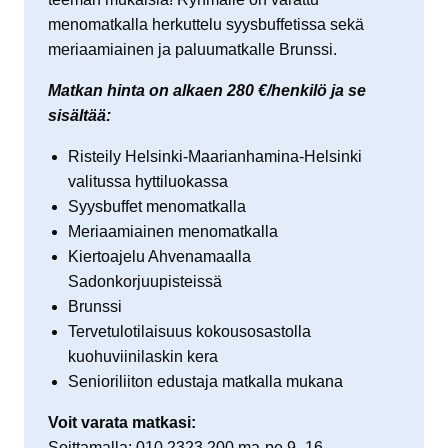
menomatkalla herkuttelu syysbuffetissa sekä
meriaamiainen ja paluumatkalle Brunssi.
Matkan hinta on alkaen 280 €/henkilö ja se
sisältää:
Risteily Helsinki-Maarianhamina-Helsinki
valitussa hyttiluokassa
Syysbuffet menomatkalla
Meriaamiainen menomatkalla
Kiertoajelu Ahvenamaalla
Sadonkorjuupisteissä
Brunssi
Tervetulotilaisuus kokousosastolla
kuohuviinilaskin kera
Senioriliiton edustaja matkalla mukana
Voit varata matkasi:
Soittamalla: 010 2323 200 ma-pe 9–16