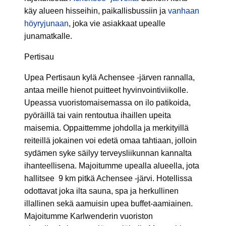
käy alueen hisseihin, paikallisbussiin ja
vanhaan
höyryjunaan
, joka vie asiakkaat upealle
junamatkalle.
Pertisau
Upea Pertisaun kylä Achensee -järven rannalla,
antaa meille hienot puitteet hyvinvointiviikolle.
Upeassa vuoristomaisemassa on ilo patikoida,
pyöräillä tai vain rentoutua ihaillen upeita
maisemia. Oppaittemme johdolla ja merkityillä
reiteillä jokainen voi edetä omaa tahtiaan, jolloin
sydämen syke säilyy terveysliikunnan kannalta
ihanteellisena. Majoitumme upealla alueella, jota
hallitsee 9 km pitkä Achensee -järvi. Hotellissa
odottavat joka ilta sauna, spa ja herkullinen
illallinen sekä aamuisin upea buffet-aamiainen.
Majoitumme Karlwenderin vuoriston