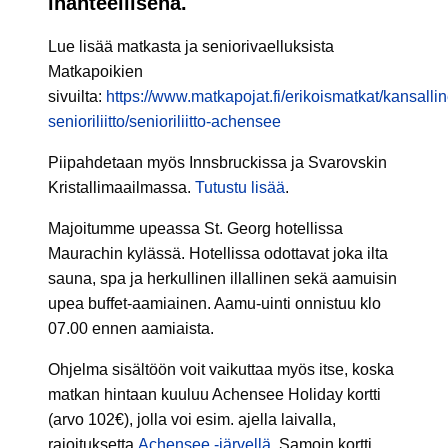
ihanteellisena.
Lue lisää matkasta ja seniorivaelluksista
Matkapoikien
sivuilta:
https://www.matkapojat.fi/erikoismatkat/kansalli
senioriliitto/senioriliitto-achensee
Piipahdetaan myös Innsbruckissa ja Svarovskin
Kristallimaailmassa.
Tutustu lisää
.
Majoitumme upeassa St. Georg hotellissa
Maurachin kylässä. Hotellissa odottavat joka ilta
sauna, spa ja herkullinen illallinen sekä aamuisin
upea buffet-aamiainen. Aamu-uinti onnistuu klo
07.00 ennen aamiaista.
Ohjelma sisältöön voit vaikuttaa myös itse, koska
matkan hintaan kuuluu Achensee Holiday kortti
(arvo 102€), jolla voi esim. ajella laivalla,
rajoituksetta
Achensee -järvellä
. Samoin kortti