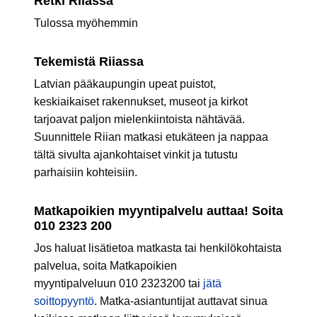
Retki Riiassa
Tulossa myöhemmin
Tekemistä Riiassa
Latvian pääkaupungin upeat puistot,
keskiaikaiset rakennukset, museot ja kirkot
tarjoavat paljon mielenkiintoista nähtävää.
Suunnittele Riian matkasi etukäteen ja nappaa
tältä sivulta ajankohtaiset vinkit ja tutustu
parhaisiin kohteisiin.
Matkapoikien myyntipalvelu auttaa! Soita
010 2323 200
Jos haluat lisätietoa matkasta tai henkilökohtaista
palvelua, soita Matkapoikien
myyntipalveluun 010 2323200 tai
jätä
soittopyyntö
. Matka-asiantuntijat auttavat sinua