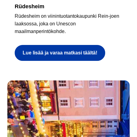
Rüdesheim
Rüdesheim on viinintuotantokaupunki Rein-joen
laaksossa, joka on Unescon
maailmanperintökohde.
Lue lisää ja varaa matkasi täältä!