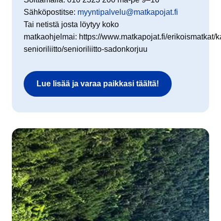
Sähköpostitse:
myyntipalvelu@matkapojat.fi
Tai netistä josta löytyy koko
matkaohjelmai: https://www.matkapojat.fi/erikoismatkat/k
senioriliitto/senioriliitto-sadonkorjuu
Lue lisää ja varaa paikkasi täältä!