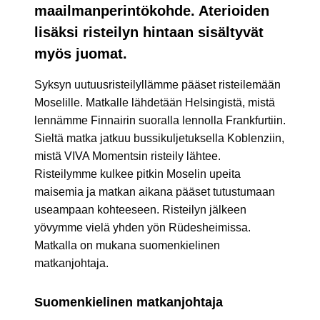
maailmanperintökohde. Aterioiden
lisäksi risteilyn hintaan sisältyvät
myös juomat.
Syksyn uutuusristeilyllämme pääset risteilemään
Moselille. Matkalle lähdetään Helsingistä, mistä
lennämme Finnairin suoralla lennolla Frankfurtiin.
Sieltä matka jatkuu bussikuljetuksella Koblenziin,
mistä VIVA Momentsin risteily lähtee.
Risteilymme kulkee pitkin Moselin upeita
maisemia ja matkan aikana pääset tutustumaan
useampaan kohteeseen. Risteilyn jälkeen
yövymme vielä yhden yön Rüdesheimissa.
Matkalla on mukana suomenkielinen
matkanjohtaja.
Suomenkielinen matkanjohtaja