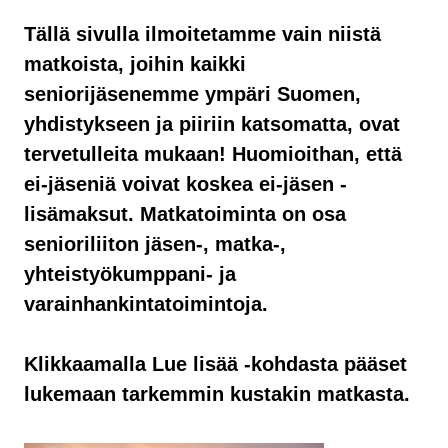
Tällä sivulla ilmoitetamme vain niistä
matkoista, joihin kaikki
seniorijäsenemme ympäri Suomen,
yhdistykseen ja piiriin katsomatta, ovat
tervetulleita mukaan! Huomioithan, että
ei-jäseniä voivat koskea ei-jäsen -
lisämaksut. Matkatoiminta on osa
senioriliiton jäsen-, matka-,
yhteistyökumppani- ja
varainhankintatoimintoja.
Klikkaamalla Lue lisää -kohdasta pääset
lukemaan tarkemmin kustakin matkasta.