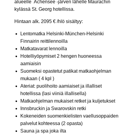
alueelle Achensee -järven lähelle Maurachin
kylässä St. Georg hotellissa.
Hintaan alk. 2095 € /hlö sisältyy:
Lentomatka Helsinki-München-Helsinki
Finnairin reittilennoilla
Matkatavarat lennoilla
Hotelliyöpymiset 2 hengen huoneessa
aamiaisin
Suomeksi opastetut patikat matkaohjelman
mukaan ( 4 kpl )
Ateriat: puolihoito aamiaiset ja illalliset
hotellissa (lasi viiniä illallisella)
Matkaohjelman mukaiset retket ja kuljetukset
Innsbruckin ja Swarovskin retki
Kokeneiden suomenkielisten vaellusoppaiden
palvelut kohteessa (2 opasta)
Sauna ja spa joka ilta