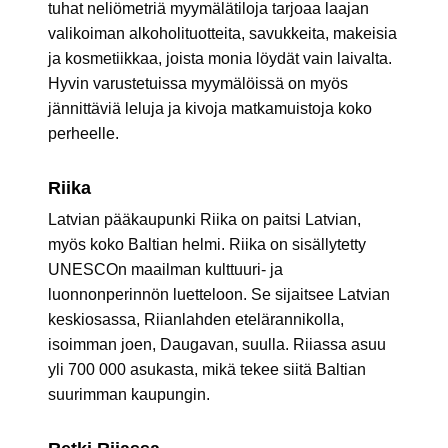
tuhat neliömetriä myymälätiloja tarjoaa laajan
valikoiman alkoholituotteita, savukkeita, makeisia
ja kosmetiikkaa, joista monia löydät vain laivalta.
Hyvin varustetuissa myymälöissä on myös
jännittäviä leluja ja kivoja matkamuistoja koko
perheelle.
Riika
Latvian pääkaupunki Riika on paitsi Latvian,
myös koko Baltian helmi. Riika on sisällytetty
UNESCOn maailman kulttuuri- ja
luonnonperinnön luetteloon. Se sijaitsee Latvian
keskiosassa, Riianlahden etelärannikolla,
isoimman joen, Daugavan, suulla. Riiassa asuu
yli 700 000 asukasta, mikä tekee siitä Baltian
suurimman kaupungin.