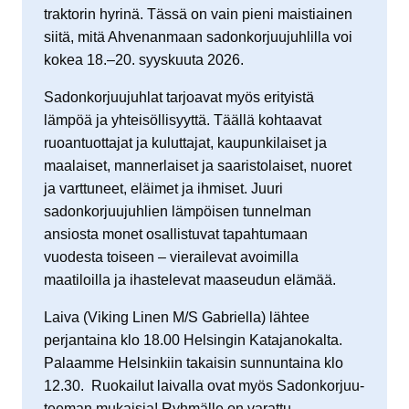
traktorin hyrinä. Tässä on vain pieni maistiainen
siitä, mitä Ahvenanmaan sadonkorjuujuhlilla voi
kokea 18.–20. syyskuuta 2026.
Sadonkorjuujuhlat tarjoavat myös erityistä
lämpöä ja yhteisöllisyyttä. Täällä kohtaavat
ruoantuottajat ja kuluttajat, kaupunkilaiset ja
maalaiset, mannerlaiset ja saaristolaiset, nuoret
ja varttuneet, eläimet ja ihmiset. Juuri
sadonkorjuujuhlien lämpöisen tunnelman
ansiosta monet osallistuvat tapahtumaan
vuodesta toiseen – vierailevat avoimilla
maatiloilla ja ihastelevat maaseudun elämää.
Laiva (Viking Linen M/S Gabriella) lähtee
perjantaina klo 18.00 Helsingin Katajanokalta.
Palaamme Helsinkiin takaisin sunnuntaina klo
12.30. Ruokailut laivalla ovat myös Sadonkorjuu-
teeman mukaisia! Ryhmälle on varattu