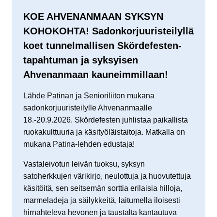
KOE AHVENANMAAN SYKSYN
KOHOKOHTA! Sadonkorjuuristeilyllä
koet tunnelmallisen Skördefesten-
tapahtuman ja syksyisen
Ahvenanmaan kauneimmillaan!
Lähde Patinan ja Senioriliiton mukana
sadonkorjuuristeilylle Ahvenanmaalle
18.-20.9.2026. Skördefesten juhlistaa paikallista
ruokakulttuuria ja käsityöläistaitoja. Matkalla on
mukana Patina-lehden edustaja!
Vastaleivotun leivän tuoksu, syksyn
satoherkkujen värikirjo, neulottuja ja huovutettuja
käsitöitä, sen seitsemän sorttia erilaisia hilloja,
marmeladeja ja säilykkeitä, laitumella iloisesti
hirnahteleva hevonen ja taustalta kantautuva