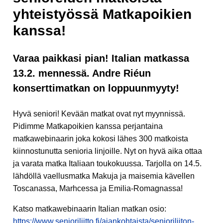
yhteistyössä Matkapoikien
kanssa!
Varaa paikkasi pian! Italian matkassa
13.2. mennessä. Andre Riéun
konserttimatkan on loppuunmyyty!
Hyvä seniori! Kevään matkat ovat nyt myynnissä.
Pidimme Matkapoikien kanssa perjantaina
matkawebinaarin joka kokosi lähes 300 matkoista
kiinnostunutta senioria linjoille. Nyt on hyvä aika ottaa
ja varata matka Italiaan toukokuussa. Tarjolla on 14.5.
lähdöllä vaellusmatka Makuja ja maisemia kävellen
Toscanassa, Marhcessa ja Emilia-Romagnassa!
Katso matkawebinaarin Italian matkan osio:
https://www.senioriliitto.fi/ajankohtaista/senioriliiton-