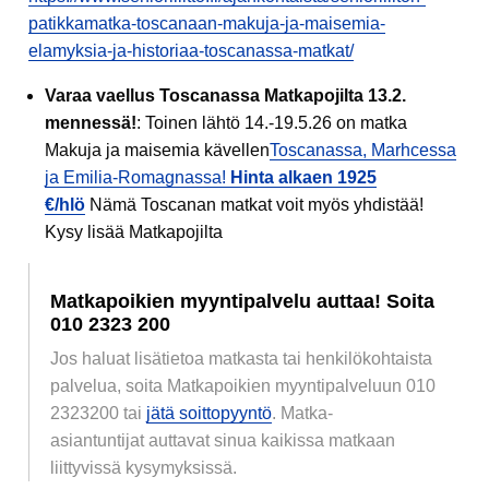
patikkamatka-toscanaan-makuja-ja-maisemia-
elamyksia-ja-historiaa-toscanassa-matkat/
Varaa vaellus Toscanassa Matkapojilta 13.2.
mennessä!
: Toinen lähtö 14.-19.5.26 on matka
Makuja ja maisemia kävellen
Toscanassa, Marhcessa
ja Emilia-Romagnassa!
Hinta alkaen 1925
€/hlö
Nämä Toscanan matkat voit myös yhdistää!
Kysy lisää Matkapojilta
Matkapoikien myyntipalvelu auttaa! Soita
010 2323 200
Jos haluat lisätietoa matkasta tai henkilökohtaista
palvelua, soita Matkapoikien myyntipalveluun 010
2323200 tai
jätä soittopyyntö
. Matka-
asiantuntijat auttavat sinua kaikissa matkaan
liittyvissä kysymyksissä.