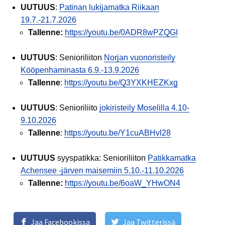
UUTUUS
:
Patinan lukijamatka Riikaan
19.7.-21.7.2026
Tallenne:
https://youtu.be/0ADR8wPZQGI
UUTUUS
: Senioriliiton
Norjan vuonoristeily
Kööpenhaminasta 6.9.-13.9.2026
Tallenne
:
https://youtu.be/Q3YXKHEZKxg
UUTUUS
: Senioriliito
jokiristeily Moselilla 4.10-
9.10.2026
Tallenne
:
https://youtu.be/Y1cuABHvl28
UUTUUS
syyspatikka: Senioriliiton
Patikkamatka
Achensee -järven maisemiin 5.10.-11.10.2026
Tallenne:
https://youtu.be/6oaW_YHwON4
Jaa Facebookissa
Jaa Twitterissä