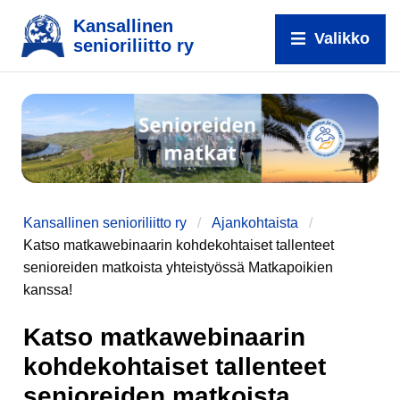
Kansallinen
Valikko
senioriliitto ry
Kansallinen senioriliitto ry
Ajankohtaista
Katso matkawebinaarin kohdekohtaiset tallenteet
senioreiden matkoista yhteistyössä Matkapoikien
kanssa!
Katso matkawebinaarin
kohdekohtaiset tallenteet
senioreiden matkoista