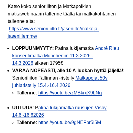
Katso koko senioriliiton ja Matkapoikien
matkawebinaarin tallenne täältä tai matkakohtainen
tallenne alta:
https://www.senioriliitto.fi/jasenille/matkoja-
jasenillemme/
LOPPUUNMYYTY:
Patina lukijamatka
André Rieu
konserttimatka Müncheniin 11.3.2026 -
14.3.2026
alkaen 1795€
VARAA NOPEASTI, alle 10 A-luokan hyttiä jäljellä!
:
Senioriliiton Tallinnan -risteily
Matkapojat 50v
juhlaristeily 15.4.-16.4.2026
Tallenne:
https://youtu.be/zMBkrxX9LNg
UUTUUS
: P
atina lukijamatka ruusujen Visby
14.6.-16.62026
Tallenne:
https://youtu.be/9gNEFpr5I5M