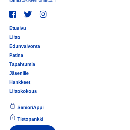
toimisto@senioriliitto.fi
Facebook
Twitter
Instagram
Etusivu
Liitto
Edunvalvonta
Patina
Tapahtumia
Jäsenille
Hankkeet
Liittokokous
SenioriAppi
Tietopankki