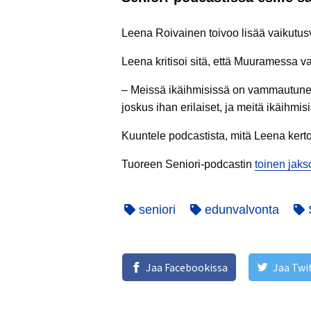
Leena Roivainen toivoo lisää vaikutusv
Leena kritisoi sitä, että Muuramessa 
– Meissä ikäihmisissä on vammautuneit
joskus ihan erilaiset, ja meitä ikäihm
Kuuntele podcastista, mitä Leena ker
Tuoreen Seniori-podcastin
toinen jakso
seniori
edunvalvonta
S
Jaa Facebookissa
Jaa Twi