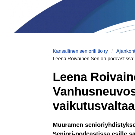
Kansallinen senioriliitto ry
Ajankoht
Leena Roivainen Seniori-podcastissa
Leena Roivain
Vanhusneuvos
vaikutusvaltaa
Muuramen senioriyhdistykse
Seniori-podcastissa esille s