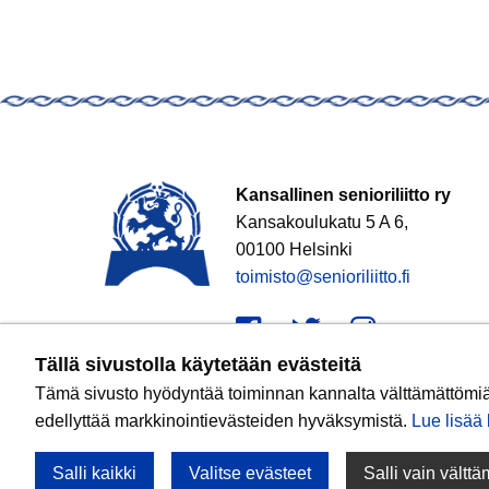
Kansallinen senioriliitto ry
Kansakoulukatu 5 A 6,
00100 Helsinki
toimisto@senioriliitto.fi
Facebook
Twitter
Instagr
Tällä sivustolla käytetään evästeitä
Tämä sivusto hyödyntää toiminnan kannalta välttämättömiä e
edellyttää markkinointievästeiden hyväksymistä.
Lue lisää k
Salli kaikki
Valitse evästeet
Salli vain vältt