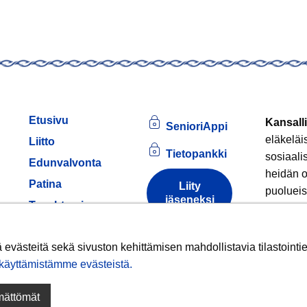
Etusivu
Kansalli
SenioriAppi
eläkeläi
Liitto
Tietopankki
sosiaali
Edunvalvonta
heidän o
Patina
Liity
puolueis
jäseneksi
am
Tapahtumia
Jäsenille
Tule
Tietoa
evästeistä
västeitä sekä sivuston kehittämisen mahdollistavia tilastointiev
Hankkeet
äyttämistämme evästeistä.​​​​​​
Liittokokous
ämättömät