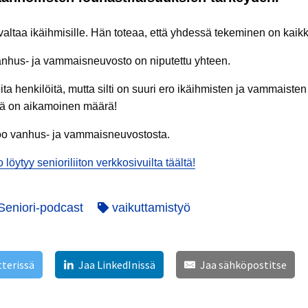
altaa ikäihmisille. Hän toteaa, että yhdessä tekeminen on kaikk
vanhus- ja vammaisneuvosto on niputettu yhteen.
a henkilöitä, mutta silti on suuri ero ikäihmisten ja vammaiste
isiä on aikamoinen määrä!
too vanhus- ja vammaisneuvostosta.
 löytyy senioriliiton verkkosivuilta täältä!
eniori-podcast
vaikuttamistyö
tterissä
Jaa LinkedInissä
Jaa sähköpostitse