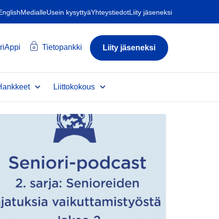
 English
Medialle
Usein kysyttyä
Yhteystiedot
Liity jäseneksi
riAppi
Tietopankki
Liity jäseneksi
Hankkeet
Liittokokous