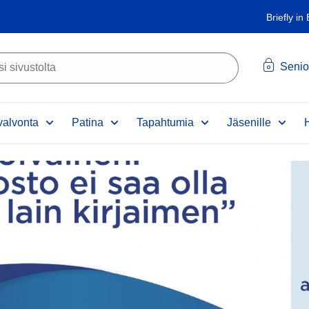
Briefly in
Senio
alvonta
Patina
Tapahtumia
Jäsenille