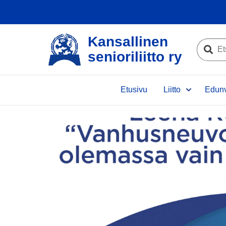
Kansallinen
Etsi
senioriliitto ry
sivustolta
Etsi
Etusivu
Liitto
Edunv