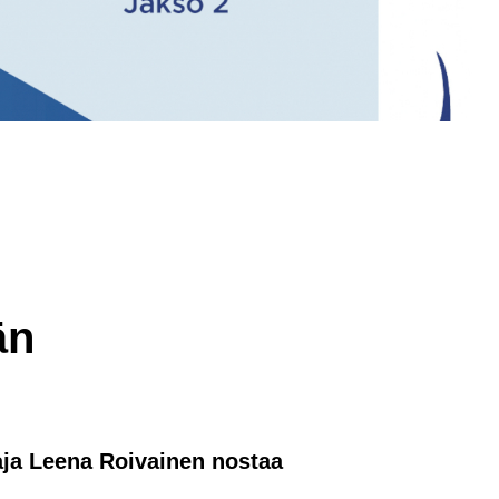
än
aja Leena Roivainen nostaa