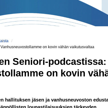
aista
: Vanhusneuvostollamme on kovin vähän vaikutusvaltaa
en Seniori-podcastissa:
tollamme on kovin väh
n hallituksen jäsen ja vanhusneuvoston edust
äännöllisten lounastilaisuuksien tärkeyden.