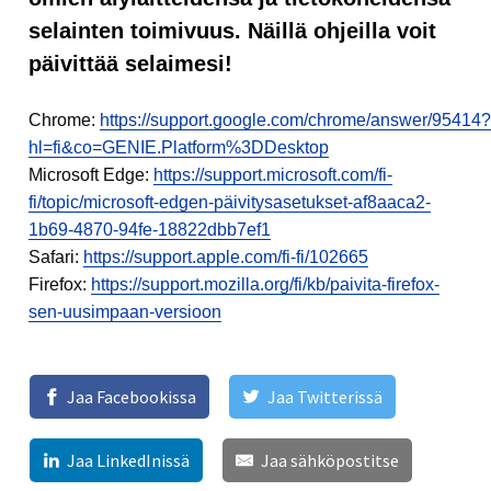
selainten toimivuus. Näillä ohjeilla voit
päivittää selaimesi!
Chrome:
https://support.google.com/chrome/answer/95414?
hl=fi&co=GENIE.Platform%3DDesktop
Microsoft Edge:
https://support.microsoft.com/fi-
fi/topic/microsoft-edgen-päivitysasetukset-af8aaca2-
1b69-4870-94fe-18822dbb7ef1
Safari:
https://support.apple.com/fi-fi/102665
Firefox:
https://support.mozilla.org/fi/kb/paivita-firefox-
sen-uusimpaan-versioon
Jaa Facebookissa
Jaa Twitterissä
Jaa LinkedInissä
Jaa sähköpostitse