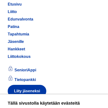
Etusivu
Liitto
Edunvalvonta
Patina
Tapahtumia
Jäsenille
Hankkeet
Liittokokous
SenioriAppi
Tietopankki
Liity jäseneksi
Tietoa evästeistä
Tällä sivustolla käytetään evästeitä