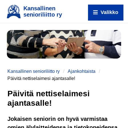
Kansallinen
Valikko
senioriliitto ry
Kansallinen senioriliitto ry
Ajankohtaista
Päivitä nettiselaimesi ajantasalle!
Päivitä nettiselaimesi
ajantasalle!
Jokaisen seniorin on hyvä varmistaa
omien älylaitteidensa ja tietokoneidensa