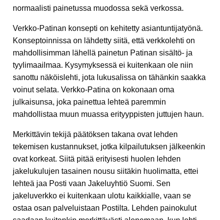
normaalisti painetussa muodossa sekä verkossa.
Verkko-Patinan konsepti on kehitetty asiantuntijatyönä.
Konseptoinnissa on lähdetty siitä, että verkkolehti on
mahdollisimman lähellä painetun Patinan sisältö- ja
tyylimaailmaa. Kysymyksessä ei kuitenkaan ole niin
sanottu näköislehti, jota lukusalissa on tähänkin saakka
voinut selata. Verkko-Patina on kokonaan oma
julkaisunsa, joka painettua lehteä paremmin
mahdollistaa muun muassa erityyppisten juttujen haun.
Merkittävin tekijä päätöksen takana ovat lehden
tekemisen kustannukset, jotka kilpailutuksen jälkeenkin
ovat korkeat. Siitä pitää erityisesti huolen lehden
jakelukulujen tasainen nousu siitäkin huolimatta, ettei
lehteä jaa Posti vaan Jakeluyhtiö Suomi. Sen
jakeluverkko ei kuitenkaan ulotu kaikkialle, vaan se
ostaa osan palveluistaan Postilta. Lehden painokulut