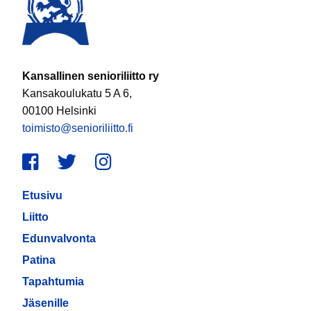
Kansallinen senioriliitto ry
Kansakoulukatu 5 A 6,
00100 Helsinki
toimisto@senioriliitto.fi
Facebook
Twitter
Instagram
Etusivu
Liitto
Edunvalvonta
Patina
Tapahtumia
Jäsenille