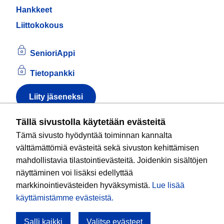
Hankkeet
Liittokokous
SenioriAppi
Tietopankki
Liity jäseneksi
Tietoa evästeistä
Tällä sivustolla käytetään evästeitä
Tämä sivusto hyödyntää toiminnan kannalta
Kansallinen senioriliitto ry
on valtakunnallinen
välttämättömiä evästeitä sekä sivuston kehittämisen
eläkeläisjärjestö, joka edistää ikääntyvien ja
mahdollistavia tilastointievästeitä. Joidenkin sisältöjen
eläkeläisten sosiaalista turvallisuutta ja hyvinvointia
näyttäminen voi lisäksi edellyttää
sekä valvoo heidän oikeuksiaan liiton arvoja
markkinointievästeiden hyväksymistä.
Lue lisää
noudattaen. Liitto on puolueisiin kuulumaton.
käyttämistämme evästeistä.​​​​​​
Salli kaikki
Valitse evästeet
Tule mukaan!