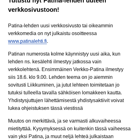
Tutustu nyt Patina-lehden uuteen
verkkosivustoon!
Patina-lehden uusi verkkosivusto tai oikeammin
verkkomedia on nyt julkaistu osoitteessa
www.patinalehti.fi
.
Patinan numerosta kolme käynnistyy uusi aika, kun
lehden ns. kesälehti ilmestyy jatkossa vain
verkkolehtenä. Ensimmäinen Verkko-Patina ilmestyy
siis 18.6. klo 9.00. Lehden teema on jo aiemmin
sovitusti Liikkuminen, ja jutut lehteen toimitetaan jo
tutuksi tulleella tavalla sähköisen lomakkeen kautta.
Yhdistysjuttujen lähettämisestä yhdistysaktiivit voivat
lukea ohjeistuksen tässä viestissä
Muutos on merkittävä, ja se varmasti alkuvaiheessa
mietityttää. Kysymyksessä on kuitenkin tässä vaiheessa
vain yksi Patina, ja muut neljä lehteä julkaistaan