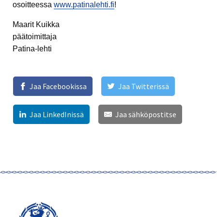
osoitteessa
www.patinalehti.fi
!
Maarit Kuikka
päätoimittaja
Patina-lehti
Jaa Facebookissa
Jaa Twitterissä
Jaa LinkedInissä
Jaa sähköpostitse