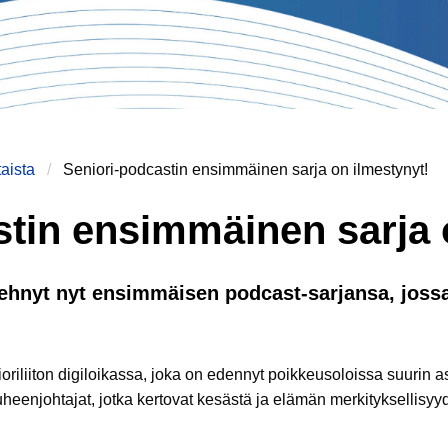
aista
Seniori-podcastin ensimmäinen sarja on ilmestynyt!
stin ensimmäinen sarja 
 tehnyt nyt ensimmäisen podcast-sarjansa, joss
nioriliiton digiloikassa, joka on edennyt poikkeusoloissa suur
uheenjohtajat, jotka kertovat kesästä ja elämän merkityksellisy