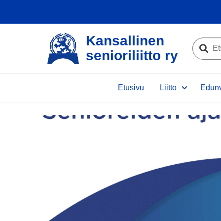
Kansallinen
Etsi
senioriliitto ry
sivustolta
Etsi
Etusivu
Liitto
Edunv