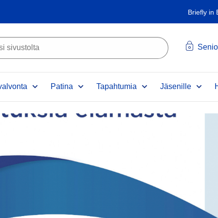
Briefly in
Senio
alvonta
Patina
Tapahtumia
Jäsenille