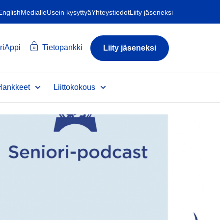
 English
Medialle
Usein kysyttyä
Yhteystiedot
Liity jäseneksi
riAppi
Tietopankki
Liity jäseneksi
Hankkeet
Liittokokous