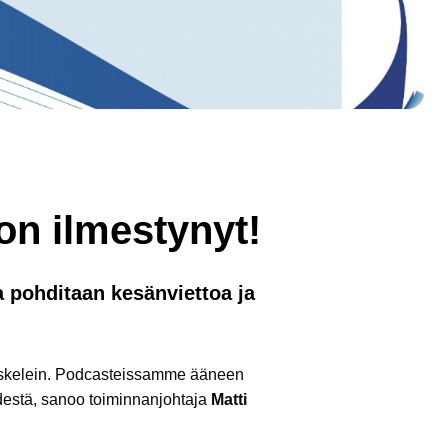
on ilmestynyt!
a pohditaan kesänviettoa ja
in askelein. Podcasteissamme ääneen
ydestä, sanoo toiminnanjohtaja
Matti