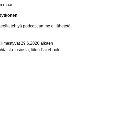
ri maan.
 Rytkönen
.
tteella tehtyä podcastiamme ei lähetetä
ot ilmestyvät 29.6.2020 alkaen
ohtaista -osiosta, liiton Facebook-