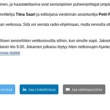
en, ja haastateltavina ovat senioripiirien puheenjohtajat ympä
nnittelija
Tiina Saari
ja editoijana viestinnän asiantuntija
Petri
aan verkossa. Sitä voi verrata radio-ohjelmaan, mutta rennolla o
isen senioriliiton verkkosivuilta silloin, kun sinulle sopii. Jaks
aisin klo 9.00. Jokainen julkaisu löytyy liiton nettisivujen Ajank
osta täältä!
tterissä
Jaa LinkedInissä
Jaa sähköpostitse