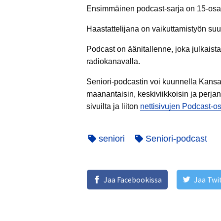
Ensimmäinen podcast-sarja on 15-osain
Haastattelijana on vaikuttamistyön suu
Podcast on äänitallenne, joka julkaist
radiokanavalla.
Seniori-podcastin voi kuunnella Kansall
maanantaisin, keskiviikkoisin ja perjant
sivuilta ja liiton
nettisivujen Podcast-osi
seniori
Seniori-podcast
Jaa Facebookissa
Jaa Twi