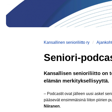
Kansallinen senioriliitto ry
Ajankoht
Seniori-podca
Kansallisen senioriliitto on
elämän merkityksellisyyttä.
– Podcastit ovat jälleen uusi askel se
pääsevät ensimmäisinä liiton piirien p
Niiranen
.