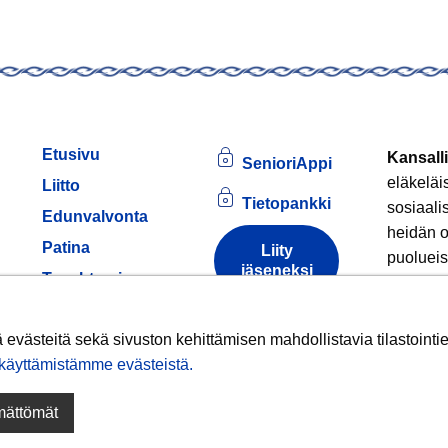
Etusivu
Kansalli
SenioriAppi
eläkeläi
Liitto
Tietopankki
sosiaali
Edunvalvonta
heidän o
Patina
Liity
puolueis
jäseneksi
am
Tapahtumia
Jäsenille
Tule
Tietoa
evästeistä
västeitä sekä sivuston kehittämisen mahdollistavia tilastointiev
Hankkeet
äyttämistämme evästeistä.​​​​​​
Liittokokous
ämättömät