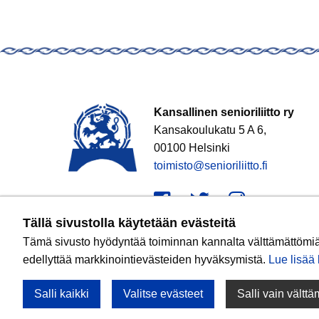
Kansallinen senioriliitto ry
Kansakoulukatu 5 A 6,
00100 Helsinki
toimisto@senioriliitto.fi
Facebook
Twitter
Instagr
Tällä sivustolla käytetään evästeitä
Tämä sivusto hyödyntää toiminnan kannalta välttämättömiä e
edellyttää markkinointievästeiden hyväksymistä.
Lue lisää k
Salli kaikki
Valitse evästeet
Salli vain vältt