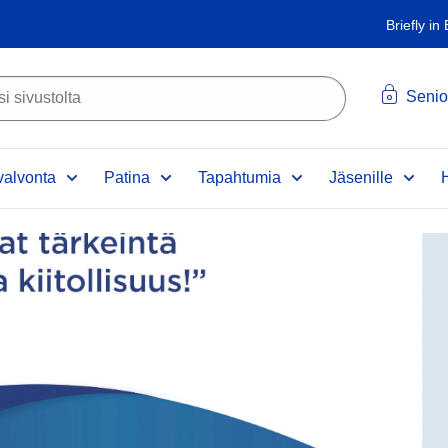
Briefly in
Senio
alvonta
Patina
Tapahtumia
Jäsenille