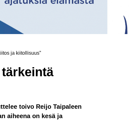
tos ja kiitollisuus”
 tärkeintä
telee toivo Reijo Taipaleen
n aiheena on kesä ja