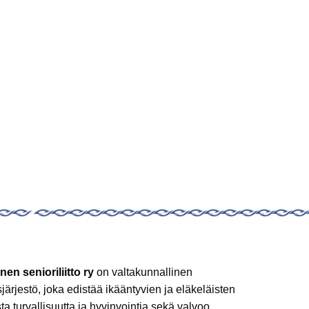
nen senioriliitto ry
on valtakunnallinen
sjärjestö, joka edistää ikääntyvien ja eläkeläisten
sta turvallisuutta ja hyvinvointia sekä valvoo