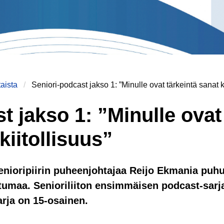
aista
Seniori-podcast jakso 1: ”Minulle ovat tärkeintä sanat kii
t jakso 1: ”Minulle ovat
 kiitollisuus”
nioripiirin puheenjohtajaa Reijo Ekmania puhut
umaa. Senioriliiton ensimmäisen podcast-sarja
arja on 15-osainen.