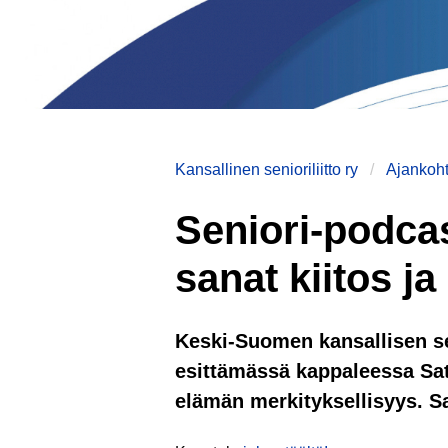
Kansallinen senioriliitto ry
Ajankoht
Seniori-podcas
sanat kiitos ja
Keski-Suomen kansallisen se
esittämässä kappaleessa Sat
elämän merkityksellisyys. S