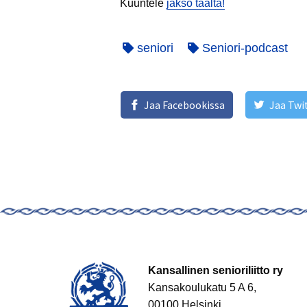
Kuuntele
jakso täältä!
seniori
Seniori-podcast
Jaa Facebookissa
Jaa Twi
Kansallinen senioriliitto ry
Kansakoulukatu 5 A 6,
00100 Helsinki