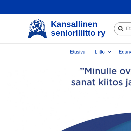
Kansallinen
Etsi
senioriliitto ry
sivustolta
Etsi
Etusivu
Liitto
Edunv