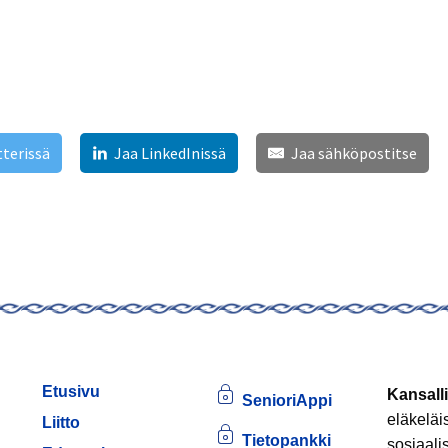
tterissä
Jaa LinkedInissä
Jaa sähköpostitse
Etusivu
Kansalli
SenioriAppi
eläkeläi
Liitto
Tietopankki
sosiaali