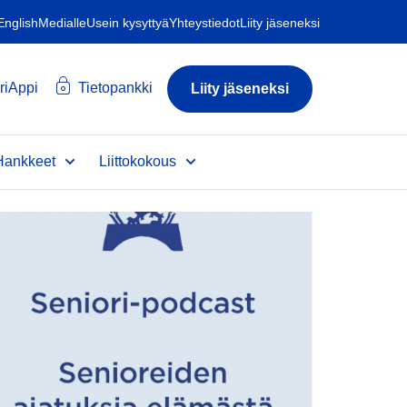
 English
Medialle
Usein kysyttyä
Yhteystiedot
Liity jäseneksi
riAppi
Tietopankki
Liity jäseneksi
Hankkeet
Liittokokous