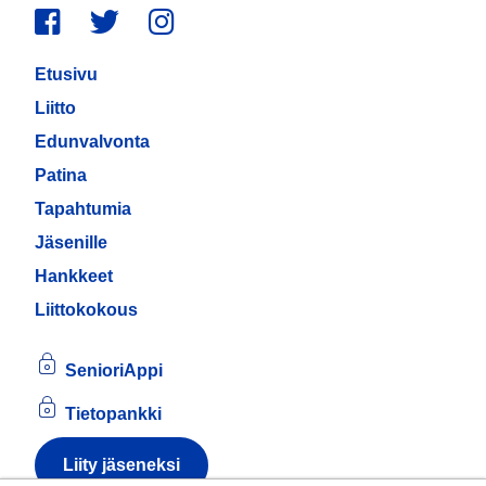
Facebook
Twitter
Instagram
Etusivu
Liitto
Edunvalvonta
Patina
Tapahtumia
Jäsenille
Hankkeet
Liittokokous
SenioriAppi
Tietopankki
Liity jäseneksi