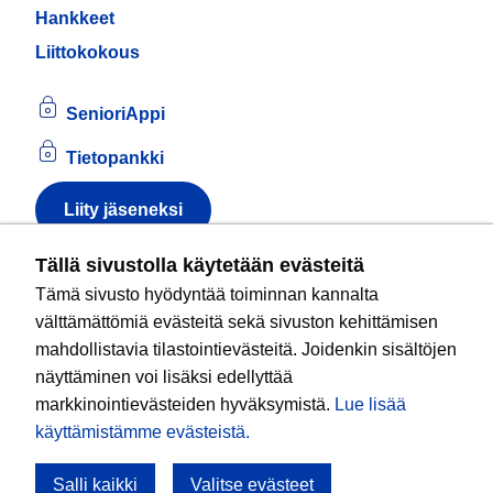
Hankkeet
Liittokokous
SenioriAppi
Tietopankki
Liity jäseneksi
Tietoa evästeistä
Tällä sivustolla käytetään evästeitä
Tämä sivusto hyödyntää toiminnan kannalta
Kansallinen senioriliitto ry
on valtakunnallinen
välttämättömiä evästeitä sekä sivuston kehittämisen
eläkeläisjärjestö, joka edistää ikääntyvien ja
mahdollistavia tilastointievästeitä. Joidenkin sisältöjen
eläkeläisten sosiaalista turvallisuutta ja hyvinvointia
näyttäminen voi lisäksi edellyttää
sekä valvoo heidän oikeuksiaan liiton arvoja
markkinointievästeiden hyväksymistä.
Lue lisää
noudattaen. Liitto on puolueisiin kuulumaton.
käyttämistämme evästeistä.​​​​​​
Salli kaikki
Valitse evästeet
Tule mukaan!