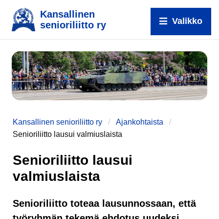
Kansallinen
Valikko
senioriliitto ry
Kansallinen senioriliitto ry
Ajankohtaista
Senioriliitto lausui valmiuslaista
Senioriliitto lausui
valmiuslaista
Senioriliitto toteaa lausunnossaan, että
työryhmän tekemä ehdotus uudeksi