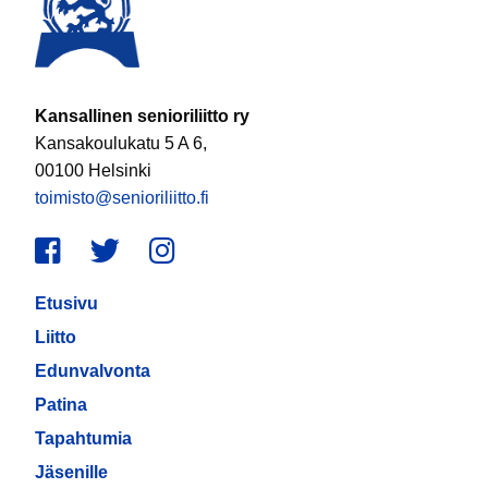
Kansallinen senioriliitto ry
Kansakoulukatu 5 A 6,
00100 Helsinki
toimisto@senioriliitto.fi
Facebook
Twitter
Instagram
Etusivu
Liitto
Edunvalvonta
Patina
Tapahtumia
Jäsenille