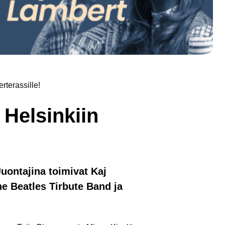
terassille!
Helsinkiin
uontajina toimivat Kaj
he Beatles Tirbute Band ja