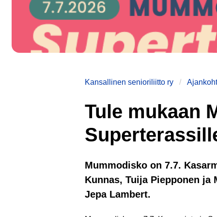
Kansallinen senioriliitto ry
Ajankoht
Tule mukaan M
Superterassill
Mummodisko on 7.7. Kasarmin
Kunnas, Tuija Piepponen ja M
Jepa Lambert.