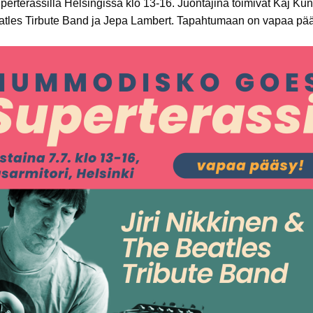
rterassilla Helsingissä klo 13-16. Juontajina toimivat Kaj Kun
Beatles Tirbute Band ja Jepa Lambert. Tapahtumaan on vapaa pä