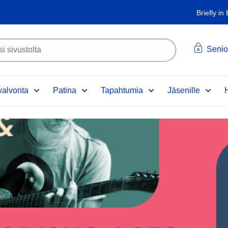
Briefly in
Senio
alvonta
Patina
Tapahtumia
Jäsenille