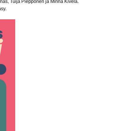
nas, Tuija Piepponen ja Minna Kivelä.
äsy.