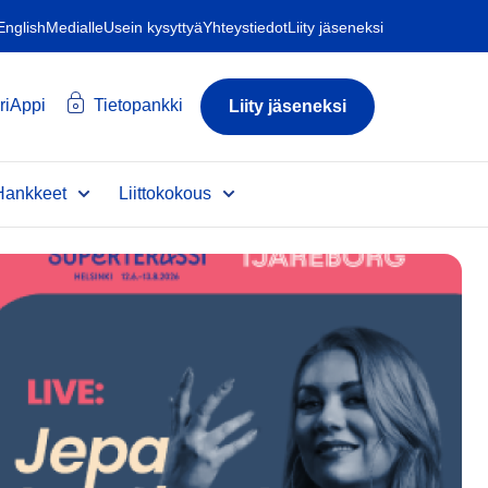
 English
Medialle
Usein kysyttyä
Yhteystiedot
Liity jäseneksi
riAppi
Tietopankki
Liity jäseneksi
Hankkeet
Liittokokous