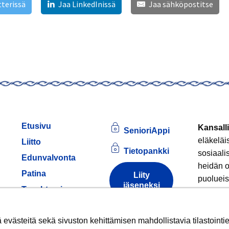
tterissä
Jaa LinkedInissä
Jaa sähköpostitse
Etusivu
Kansalli
SenioriAppi
eläkeläi
Liitto
Tietopankki
sosiaali
Edunvalvonta
heidän o
Patina
Liity
puolueis
jäseneksi
am
Tapahtumia
Jäsenille
Tule
Tietoa
evästeistä
västeitä sekä sivuston kehittämisen mahdollistavia tilastointiev
Hankkeet