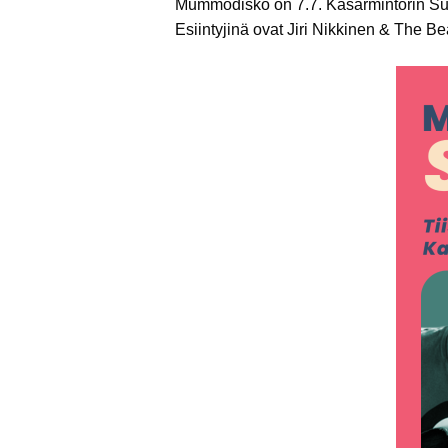
Mummodisko on 7.7. Kasarmintorin Supe
Esiintyjinä ovat Jiri Nikkinen & The 