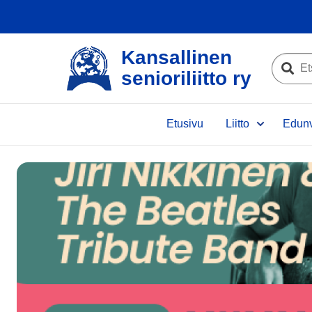
Kansallinen
Etsi
senioriliitto ry
sivustolta
Etsi
Etusivu
Liitto
Edunv