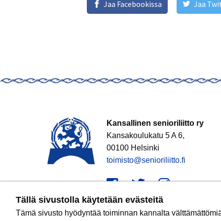
Jaa Facebookissa
Jaa Twi
Kansallinen senioriliitto ry
Kansakoulukatu 5 A 6,
00100 Helsinki
toimisto@senioriliitto.fi
Facebook
Twitter
Instagr
Tällä sivustolla käytetään evästeitä
Tämä sivusto hyödyntää toiminnan kannalta välttämättömiä e