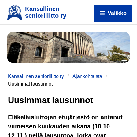
Kansallinen
Valikko
senioriliitto ry
Kansallinen senioriliitto ry
Ajankohtaista
Uusimmat lausunnot
Uusimmat lausunnot
Eläkeläisliittojen etujärjestö on antanut
viimeisen kuukauden aikana (10.10. –
12.11.) neljä lausuntoa, jotka ovat