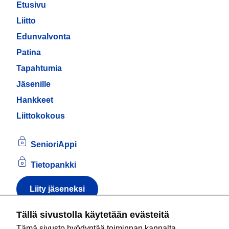
Etusivu
Liitto
Edunvalvonta
Patina
Tapahtumia
Jäsenille
Hankkeet
Liittokokous
SenioriAppi
Tietopankki
Liity jäseneksi
Tietoa evästeistä
Tällä sivustolla käytetään evästeitä
Tämä sivusto hyödyntää toiminnan kannalta