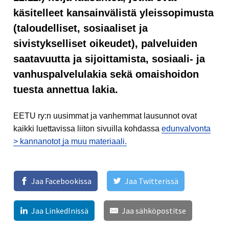
käsitelleet kansainvälistä yleissopimusta
(taloudelliset, sosiaaliset ja
sivistykselliset oikeudet), palveluiden
saatavuutta ja sijoittamista, sosiaali- ja
vanhuspalvelulakia sekä omaishoidon
tuesta annettua lakia.
EETU ry:n uusimmat ja vanhemmat lausunnot ovat
kaikki luettavissa liiton sivuilla kohdassa
edunvalvonta
> kannanotot ja muu materiaali.
Jaa Facebookissa
Jaa Twitterissä
Jaa LinkedInissä
Jaa sähköpostitse