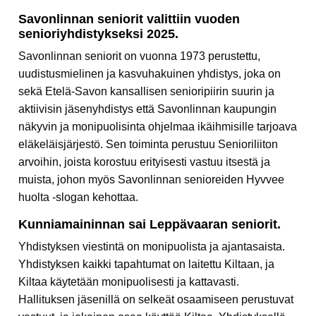
Savonlinnan seniorit valittiin vuoden
senioriyhdistykseksi 2025.
Savonlinnan seniorit on vuonna 1973 perustettu,
uudistusmielinen ja kasvuhakuinen yhdistys, joka on
sekä Etelä-Savon kansallisen senioripiirin suurin ja
aktiivisin jäsenyhdistys että Savonlinnan kaupungin
näkyvin ja monipuolisinta ohjelmaa ikäihmisille tarjoava
eläkeläisjärjestö. Sen toiminta perustuu Senioriliiton
arvoihin, joista korostuu erityisesti vastuu itsestä ja
muista, johon myös Savonlinnan senioreiden Hyvvee
huolta -slogan kehottaa.
Kunniamaininnan sai Leppävaaran seniorit.
Yhdistyksen viestintä on monipuolista ja ajantasaista.
Yhdistyksen kaikki tapahtumat on laitettu Kiltaan, ja
Kiltaa käytetään monipuolisesti ja kattavasti.
Hallituksen jäsenillä on selkeät osaamiseen perustuvat