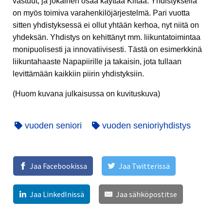
vastuut, ja jokainen osaa käyttää Kiltaa. Yhdistyksellä
on myös toimiva varahenkilöjärjestelmä. Pari vuotta
sitten yhdistyksessä ei ollut yhtään kerhoa, nyt niitä on
yhdeksän. Yhdistys on kehittänyt mm. liikuntatoimintaa
monipuolisesti ja innovatiivisesti. Tästä on esimerkkinä
liikuntahaaste Napapiirille ja takaisin, jota tullaan
levittämään kaikkiin piirin yhdistyksiin.
(Huom kuvana julkaisussa on kuvituskuva)
vuoden seniori
vuoden senioriyhdistys
Jaa Facebookissa
Jaa Twitterissä
Jaa LinkedInissä
Jaa sähköpostitse