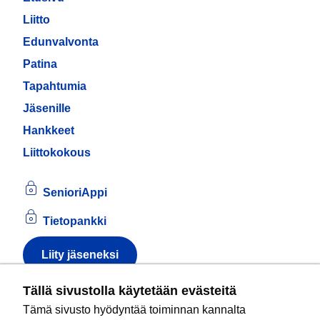
Liitto
Edunvalvonta
Patina
Tapahtumia
Jäsenille
Hankkeet
Liittokokous
SenioriAppi
Tietopankki
Liity jäseneksi
Tietoa evästeistä
Tällä sivustolla käytetään evästeitä
Tämä sivusto hyödyntää toiminnan kannalta