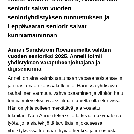
seniorit saivat vuoden
senioriyhdistyksen tunnustuksen ja
Leppävaaran seniorit saivat
kunniamaininnan
Anneli Sundström Rovaniemeltä valittiin
vuoden senioriksi 2025. Anneli toimii
yhdistyksen varapuheenjohtajana ja
digiseniorina.
Anneli on aina valmis tarttumaan vapaaehtoistehtäviin
ja opastamaan kanssakulkijoita. Hänessä yhdistyvät
rauhallinen varmuus, vahva osaaminen ja vilpitön halu
toimia yhteiseksi hyväksi ilman tarvetta olla eturivissä.
Hän on yhteisölleen merkittävä ja arvostettu
tukipilari. Näin Anneli tekee sitä tärkeää, näkymätöntä
työtä, jollaisia tekijöitä tarvittaisiin jokaisessa
yhdistyksessä luomaan hyvää henkeä ja innostusta