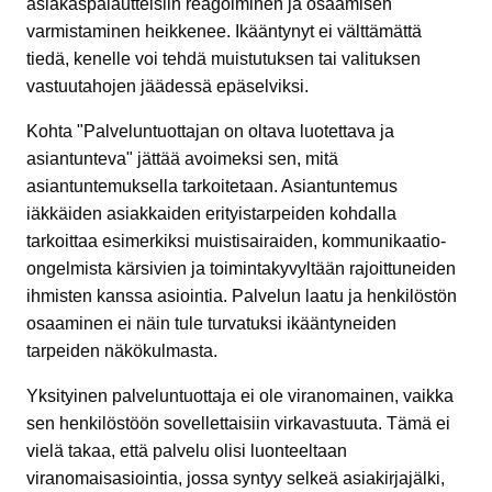
asiakaspalautteisiin reagoiminen ja osaamisen
varmistaminen heikkenee. Ikääntynyt ei välttämättä
tiedä, kenelle voi tehdä muistutuksen tai valituksen
vastuutahojen jäädessä epäselviksi.
Kohta "Palveluntuottajan on oltava luotettava ja
asiantunteva" jättää avoimeksi sen, mitä
asiantuntemuksella tarkoitetaan. Asiantuntemus
iäkkäiden asiakkaiden erityistarpeiden kohdalla
tarkoittaa esimerkiksi muistisairaiden, kommunikaatio-
ongelmista kärsivien ja toimintakyvyltään rajoittuneiden
ihmisten kanssa asiointia. Palvelun laatu ja henkilöstön
osaaminen ei näin tule turvatuksi ikääntyneiden
tarpeiden näkökulmasta.
Yksityinen palveluntuottaja ei ole viranomainen, vaikka
sen henkilöstöön sovellettaisiin virkavastuuta. Tämä ei
vielä takaa, että palvelu olisi luonteeltaan
viranomaisasiointia, jossa syntyy selkeä asiakirjajälki,