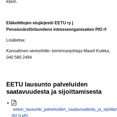
käsin.
Eläkeliittojen etujärjestö EETU ry |
Pensionärsförbundens intresseorganisation PIO rf
Lisätietoa:
Kansallinen senioriliitto: toiminnanjohtaja Maarit Kuikka,
040 580 2494
EETU lausunto palveluiden
saatavuudesta ja sijoittamisesta
eetun_lausunto_palveluiden_saatavuudesta_ja_sijoitt
(82,0 kB)