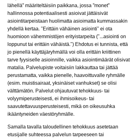
lähellä” määriteltäisiin paikkana, jossa ”monet”
hallinnossa potentiaalisesti asioivat jättäisivät
asiointitarpeistaan huolimatta asioimatta kummassakin
yhdellä kertaa. "Erittäin vähäinen asiointi" ei ota
huomioon vähemmistöjen erityistarpeita ("...asiointi on
loppunut tai erittäin vähäistä.") Ehdotus ei tunnista, että
jo pienellä käyttäjäryhmällä voi olla erittäin kriittinen
tarve fyysiselle asioinnille, vaikka asiointimäärät olisivat
matalia. Palvelupiste voitaisiin lakkauttaa tai jättää
perustamatta, vaikka pienelle, haavoittuvalle ryhmälle
(esim. muistisairaat, yksinäiset vanhukset) se olisi
välttämätön. Palvelut ohjautuvat tehokkuus- tai
volyymiperusteisesti, ei ihmisoikeus- tai
saavutettavuusperusteisesti, mikä on oikeusuhka
ikääntyneiden väestöryhmälle.
Samalla tavalla taloudellinen tehokkuus asetetaan
etusijalle suhteessa palvelun tarpeeseen tai