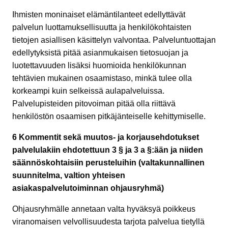
Ihmisten moninaiset elämäntilanteet edellyttävät
palvelun luottamuksellisuutta ja henkilökohtaisten
tietojen asiallisen käsittelyn valvontaa. Palveluntuottajan
edellytyksistä pitää asianmukaisen tietosuojan ja
luotettavuuden lisäksi huomioida henkilökunnan
tehtävien mukainen osaamistaso, minkä tulee olla
korkeampi kuin selkeissä aulapalveluissa.
Palvelupisteiden pitovoiman pitää olla riittävä
henkilöstön osaamisen pitkäjänteiselle kehittymiselle.
6 Kommentit sekä muutos- ja korjausehdotukset
palvelulakiin ehdotettuun 3 § ja 3 a §:ään ja niiden
säännöskohtaisiin perusteluihin (valtakunnallinen
suunnitelma, valtion yhteisen
asiakaspalvelutoiminnan ohjausryhmä)
Ohjausryhmälle annetaan valta hyväksyä poikkeus
viranomaisen velvollisuudesta tarjota palvelua tietyllä