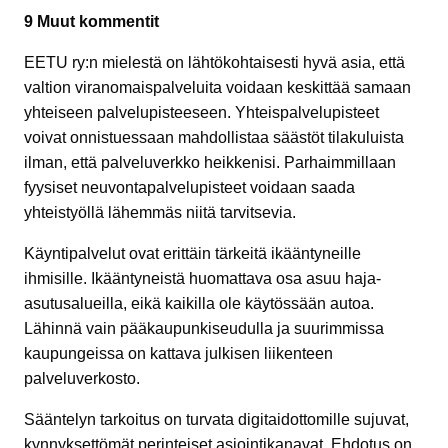
9 Muut kommentit
EETU ry:n mielestä on lähtökohtaisesti hyvä asia, että
valtion viranomaispalveluita voidaan keskittää samaan
yhteiseen palvelupisteeseen. Yhteispalvelupisteet
voivat onnistuessaan mahdollistaa säästöt tilakuluista
ilman, että palveluverkko heikkenisi. Parhaimmillaan
fyysiset neuvontapalvelupisteet voidaan saada
yhteistyöllä lähemmäs niitä tarvitsevia.
Käyntipalvelut ovat erittäin tärkeitä ikääntyneille
ihmisille. Ikääntyneistä huomattava osa asuu haja-
asutusalueilla, eikä kaikilla ole käytössään autoa.
Lähinnä vain pääkaupunkiseudulla ja suurimmissa
kaupungeissa on kattava julkisen liikenteen
palveluverkosto.
Sääntelyn tarkoitus on turvata digitaidottomille sujuvat,
kynnyksettömät perinteiset asiointikanavat. Ehdotus on