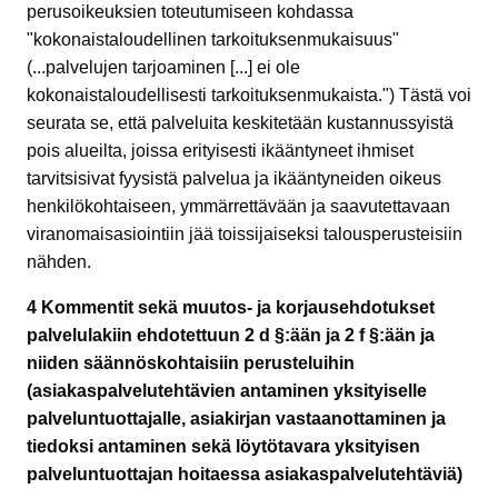
perusoikeuksien toteutumiseen kohdassa
"kokonaistaloudellinen tarkoituksenmukaisuus"
(...palvelujen tarjoaminen [...] ei ole
kokonaistaloudellisesti tarkoituksenmukaista.") Tästä voi
seurata se, että palveluita keskitetään kustannussyistä
pois alueilta, joissa erityisesti ikääntyneet ihmiset
tarvitsisivat fyysistä palvelua ja ikääntyneiden oikeus
henkilökohtaiseen, ymmärrettävään ja saavutettavaan
viranomaisasiointiin jää toissijaiseksi talousperusteisiin
nähden.
4 Kommentit sekä muutos- ja korjausehdotukset
palvelulakiin ehdotettuun 2 d §:ään ja 2 f §:ään ja
niiden säännöskohtaisiin perusteluihin
(asiakaspalvelutehtävien antaminen yksityiselle
palveluntuottajalle, asiakirjan vastaanottaminen ja
tiedoksi antaminen sekä löytötavara yksityisen
palveluntuottajan hoitaessa asiakaspalvelutehtäviä)