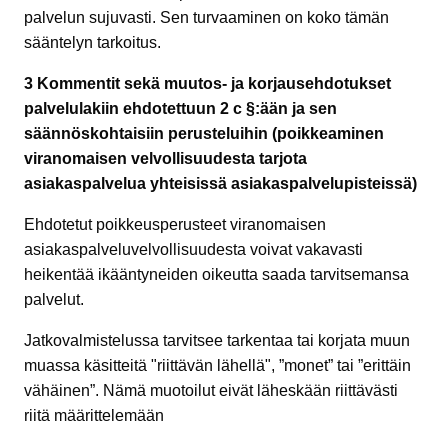
palvelun sujuvasti. Sen turvaaminen on koko tämän
sääntelyn tarkoitus.
3 Kommentit sekä muutos- ja korjausehdotukset
palvelulakiin ehdotettuun 2 c §:ään ja sen
säännöskohtaisiin perusteluihin (poikkeaminen
viranomaisen velvollisuudesta tarjota
asiakaspalvelua yhteisissä asiakaspalvelupisteissä)
Ehdotetut poikkeusperusteet viranomaisen
asiakaspalveluvelvollisuudesta voivat vakavasti
heikentää ikääntyneiden oikeutta saada tarvitsemansa
palvelut.
Jatkovalmistelussa tarvitsee tarkentaa tai korjata muun
muassa käsitteitä "riittävän lähellä", ”monet” tai ”erittäin
vähäinen”. Nämä muotoilut eivät läheskään riittävästi
riitä määrittelemään