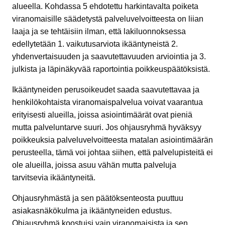
alueella. Kohdassa 5 ehdotettu harkintavalta poiketa
viranomaisille säädetystä palveluvelvoitteesta on liian
laaja ja se tehtäisiin ilman, että lakiluonnoksessa
edellytetään 1. vaikutusarviota ikääntyneistä 2.
yhdenvertaisuuden ja saavutettavuuden arviointia ja 3.
julkista ja läpinäkyvää raportointia poikkeuspäätöksistä.
Ikääntyneiden perusoikeudet saada saavutettavaa ja
henkilökohtaista viranomaispalvelua voivat vaarantua
erityisesti alueilla, joissa asiointimäärät ovat pieniä
mutta palveluntarve suuri. Jos ohjausryhmä hyväksyy
poikkeuksia palveluvelvoitteesta matalan asiointimäärän
perusteella, tämä voi johtaa siihen, että palvelupisteitä ei
ole alueilla, joissa asuu vähän mutta palveluja
tarvitsevia ikääntyneitä.
Ohjausryhmästä ja sen päätöksenteosta puuttuu
asiakasnäkökulma ja ikääntyneiden edustus.
Ohjausryhmä koostuisi vain viranomaisista ja sen