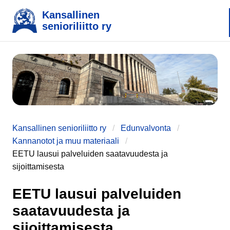
Kansallinen
senioriliitto ry
e
Kansallinen senioriliitto ry
Edunvalvonta
Kannanotot ja muu materiaali
EETU lausui palveluiden saatavuudesta ja
sijoittamisesta
EETU lausui palveluiden
saatavuudesta ja
sijoittamisesta