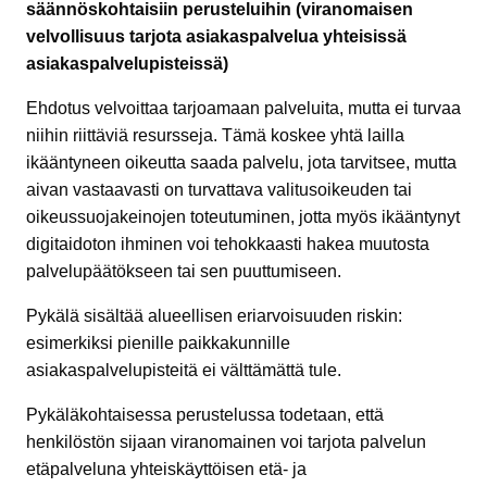
säännöskohtaisiin perusteluihin (viranomaisen
velvollisuus tarjota asiakaspalvelua yhteisissä
asiakaspalvelupisteissä)
Ehdotus velvoittaa tarjoamaan palveluita, mutta ei turvaa
niihin riittäviä resursseja. Tämä koskee yhtä lailla
ikääntyneen oikeutta saada palvelu, jota tarvitsee, mutta
aivan vastaavasti on turvattava valitusoikeuden tai
oikeussuojakeinojen toteutuminen, jotta myös ikääntynyt
digitaidoton ihminen voi tehokkaasti hakea muutosta
palvelupäätökseen tai sen puuttumiseen.
Pykälä sisältää alueellisen eriarvoisuuden riskin:
esimerkiksi pienille paikkakunnille
asiakaspalvelupisteitä ei välttämättä tule.
Pykäläkohtaisessa perustelussa todetaan, että
henkilöstön sijaan viranomainen voi tarjota palvelun
etäpalveluna yhteiskäyttöisen etä- ja