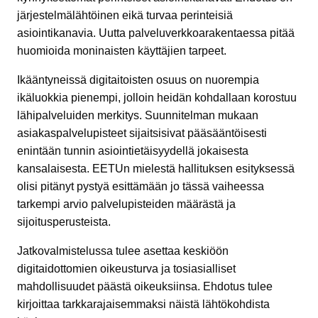
järjestelmälähtöinen eikä turvaa perinteisiä
asiointikanavia. Uutta palveluverkkoarakentaessa pitää
huomioida moninaisten käyttäjien tarpeet.
Ikääntyneissä digitaitoisten osuus on nuorempia
ikäluokkia pienempi, jolloin heidän kohdallaan korostuu
lähipalveluiden merkitys. Suunnitelman mukaan
asiakaspalvelupisteet sijaitsisivat pääsääntöisesti
enintään tunnin asiointietäisyydellä jokaisesta
kansalaisesta. EETUn mielestä hallituksen esityksessä
olisi pitänyt pystyä esittämään jo tässä vaiheessa
tarkempi arvio palvelupisteiden määrästä ja
sijoitusperusteista.
Jatkovalmistelussa tulee asettaa keskiöön
digitaidottomien oikeusturva ja tosiasialliset
mahdollisuudet päästä oikeuksiinsa. Ehdotus tulee
kirjoittaa tarkkarajaisemmaksi näistä lähtökohdista