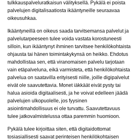
tulkkauspalveluratkaisun välityksellä. Pykälä ei poista
palvelujen digitalisaatiosta ikääntyneille seuraavaa
oikeusuhkaa.
Ikääntyneillä on oikeus saada tarvitsemansa palvelut ja
palvelutarpeeseen tulee voida vastata korostuneesti
silloin, kun ikääntynyt ihminen tarvitsee henkilökohtaista
ohjausta tai hänen toimintakykynsä on heikko. Ehdotus
mahdollistaa sen, että viranomaisen palvelu tarjotaan
vain etäpalveluna, eikä varmisteta, että henkilökohtaista
palvelua on saatavilla erityisesti niille, joille digipalvelut
eivät ole saavutettavia. Monet iäkkäät eivät pysty tai
halua asioida digitaalisesti, ja he voivat edelleen jäädä
palvelujen ulkopuolelle, jos fyysinen
asiointimahdollisuus ei ole turvattu. Saavutettavuus
tulee jatkovalmistelussa ottaa paremmin huomioon.
Pykälä tulee kirjoittaa siten, että digitaidottomat
tosiasiallisesti saavat perinteisen henkilökohtaisen