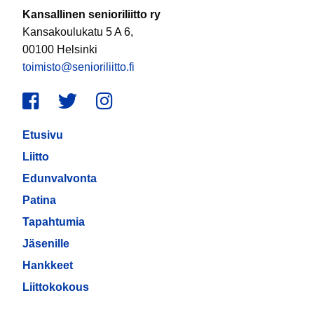
Kansallinen senioriliitto ry
Kansakoulukatu 5 A 6,
00100 Helsinki
toimisto@senioriliitto.fi
Facebook
Twitter
Instagram
Etusivu
Liitto
Edunvalvonta
Patina
Tapahtumia
Jäsenille
Hankkeet
Liittokokous