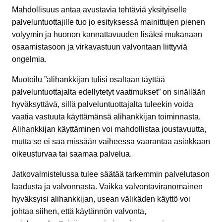
Mahdollisuus antaa avustavia tehtäviä yksityiselle
palveluntuottajille tuo jo esityksessä mainittujen pienen
volyymin ja huonon kannattavuuden lisäksi mukanaan
osaamistasoon ja virkavastuun valvontaan liittyviä
ongelmia.
Muotoilu ”alihankkijan tulisi osaltaan täyttää
palveluntuottajalta edellytetyt vaatimukset” on sinällään
hyväksyttävä, sillä palveluntuottajalta tuleekin voida
vaatia vastuuta käyttämänsä alihankkijan toiminnasta.
Alihankkijan käyttäminen voi mahdollistaa joustavuutta,
mutta se ei saa missään vaiheessa vaarantaa asiakkaan
oikeusturvaa tai saamaa palvelua.
Jatkovalmistelussa tulee säätää tarkemmin palvelutason
laadusta ja valvonnasta. Vaikka valvontaviranomainen
hyväksyisi alihankkijan, usean välikäden käyttö voi
johtaa siihen, että käytännön valvonta,