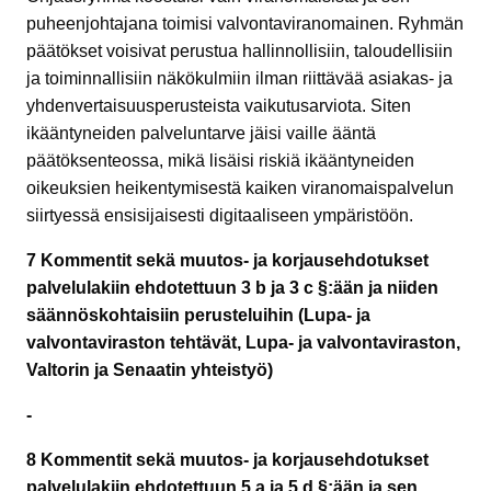
puheenjohtajana toimisi valvontaviranomainen. Ryhmän
päätökset voisivat perustua hallinnollisiin, taloudellisiin
ja toiminnallisiin näkökulmiin ilman riittävää asiakas- ja
yhdenvertaisuusperusteista vaikutusarviota. Siten
ikääntyneiden palveluntarve jäisi vaille ääntä
päätöksenteossa, mikä lisäisi riskiä ikääntyneiden
oikeuksien heikentymisestä kaiken viranomaispalvelun
siirtyessä ensisijaisesti digitaaliseen ympäristöön.
7 Kommentit sekä muutos- ja korjausehdotukset
palvelulakiin ehdotettuun 3 b ja 3 c §:ään ja niiden
säännöskohtaisiin perusteluihin (Lupa- ja
valvontaviraston tehtävät, Lupa- ja valvontaviraston,
Valtorin ja Senaatin yhteistyö)
-
8 Kommentit sekä muutos- ja korjausehdotukset
palvelulakiin ehdotettuun 5 a ja 5 d §:ään ja sen