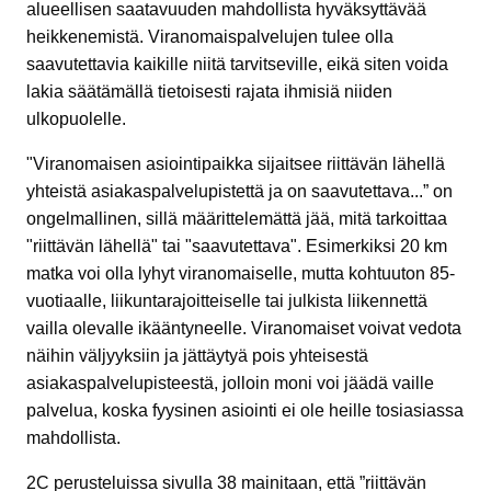
alueellisen saatavuuden mahdollista hyväksyttävää
heikkenemistä. Viranomaispalvelujen tulee olla
saavutettavia kaikille niitä tarvitseville, eikä siten voida
lakia säätämällä tietoisesti rajata ihmisiä niiden
ulkopuolelle.
"Viranomaisen asiointipaikka sijaitsee riittävän lähellä
yhteistä asiakaspalvelupistettä ja on saavutettava...” on
ongelmallinen, sillä määrittelemättä jää, mitä tarkoittaa
"riittävän lähellä" tai "saavutettava". Esimerkiksi 20 km
matka voi olla lyhyt viranomaiselle, mutta kohtuuton 85-
vuotiaalle, liikuntarajoitteiselle tai julkista liikennettä
vailla olevalle ikääntyneelle. Viranomaiset voivat vedota
näihin väljyyksiin ja jättäytyä pois yhteisestä
asiakaspalvelupisteestä, jolloin moni voi jäädä vaille
palvelua, koska fyysinen asiointi ei ole heille tosiasiassa
mahdollista.
2C perusteluissa sivulla 38 mainitaan, että ”riittävän