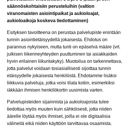
säännöskohtaisiin perusteluihin (valtion
viranomaisten asiointipaikat ja aukioloajat,
aukioloaikoja koskeva tiedottaminen)
Esityksen tavoitteena on perustaa palvelupiste enintään
tunnin asiointietäisyydellä jokaisesta. Ehdotus on
parannus nykyiseen, mutta tunti on epäselvä määre (vrt.
julkisen liikenneyhteyden puuttuminen tai asiakkaiden
hyvin erilainen liikuntakyky). Muotoilua on tarkennettava,
jotta palvelut voidaan tosiasiallisesti sijoittaa tunnin
etäisyydelle jokaisesta henkilöstä. Ehdotamme lisäksi
liikkuvia palveluja, jotka voisi tilata kotiin, esimerkiksi
iäkkään ihmisen henkilökortin uusimista varten.
Palvelupisteiden sijainnista ja aukioloajoista tulee
tiedottaa myös muuten kuin sähköisesti, jotta niiden
äärelle löytää myös ihmiset, joilla ei ole digitaalisia
välineitä eikä niiden käyttöön tarvittavaa osaamista.