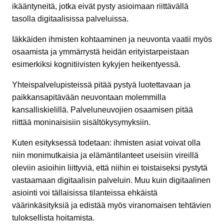
ikääntyneitä, jotka eivät pysty asioimaan riittävällä
tasolla digitaalisissa palveluissa.
Iäkkäiden ihmisten kohtaaminen ja neuvonta vaatii myös
osaamista ja ymmärrystä heidän erityistarpeistaan
esimerkiksi kognitiivisten kykyjen heikentyessä.
Yhteispalvelupisteissä pitää pystyä luotettavaan ja
paikkansapitävään neuvontaan molemmilla
kansalliskielillä. Palveluneuvojien osaamisen pitää
riittää moninaisisiin sisältökysymyksiin.
Kuten esityksessä todetaan: ihmisten asiat voivat olla
niin monimutkaisia ja elämäntilanteet useisiin vireillä
oleviin asioihin liittyviä, että niihin ei toistaiseksi pystytä
vastaamaan digitaalisin palveluin. Muu kuin digitaalinen
asiointi voi tällaisissa tilanteissa ehkäistä
väärinkäsityksiä ja edistää myös viranomaisen tehtävien
tuloksellista hoitamista.