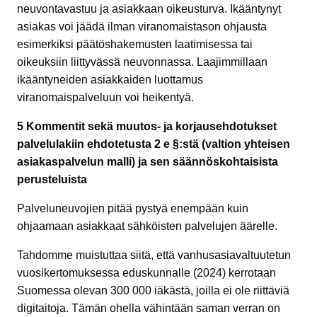
neuvontavastuu ja asiakkaan oikeusturva. Ikääntynyt
asiakas voi jäädä ilman viranomaistason ohjausta
esimerkiksi päätöshakemusten laatimisessa tai
oikeuksiin liittyvässä neuvonnassa. Laajimmillaan
ikääntyneiden asiakkaiden luottamus
viranomaispalveluun voi heikentyä.
5 Kommentit sekä muutos- ja korjausehdotukset
palvelulakiin ehdotetusta 2 e §:stä (valtion yhteisen
asiakaspalvelun malli) ja sen säännöskohtaisista
perusteluista
Palveluneuvojien pitää pystyä enempään kuin
ohjaamaan asiakkaat sähköisten palvelujen äärelle.
Tahdomme muistuttaa siitä, että vanhusasiavaltuutetun
vuosikertomuksessa eduskunnalle (2024) kerrotaan
Suomessa olevan 300 000 iäkästä, joilla ei ole riittäviä
digitaitoja. Tämän ohella vähintään saman verran on