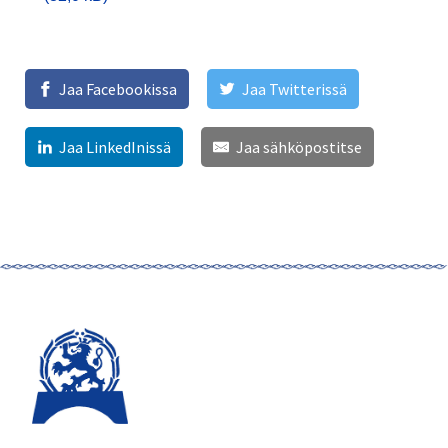
Jaa Facebookissa
Jaa Twitterissä
Jaa LinkedInissä
Jaa sähköpostitse