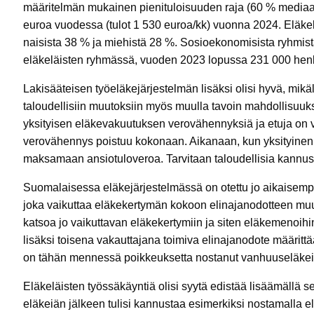
määritelmän mukainen pienituloisuuden raja (60 % mediaan
euroa vuodessa (tulot 1 530 euroa/kk) vuonna 2024. Eläkel
naisista 38 % ja miehistä 28 %. Sosioekonomisista ryhmistä 
eläkeläisten ryhmässä, vuoden 2023 lopussa 231 000 hen
Lakisääteisen työeläkejärjestelmän lisäksi olisi hyvä, mikä
taloudellisiin muutoksiin myös muulla tavoin mahdollisu
yksityisen eläkevakuutuksen verovähennyksiä ja etuja on v
verovähennys poistuu kokonaan. Aikanaan, kun yksityinen e
maksamaan ansiotuloveroa. Tarvitaan taloudellisia kannust
Suomalaisessa eläkejärjestelmässä on otettu jo aikaisempi
joka vaikuttaa eläkekertymän kokoon elinajanodotteen mu
katsoa jo vaikuttavan eläkekertymiin ja siten eläkemenoihi
lisäksi toisena vakauttajana toimiva elinajanodote määri
on tähän mennessä poikkeuksetta nostanut vanhuuseläkeik
Eläkeläisten työssäkäyntiä olisi syytä edistää lisäämällä 
eläkeiän jälkeen tulisi kannustaa esimerkiksi nostamalla 