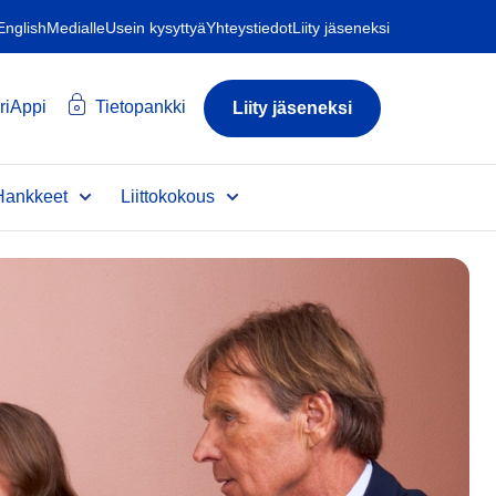
 English
Medialle
Usein kysyttyä
Yhteystiedot
Liity jäseneksi
riAppi
Tietopankki
Liity jäseneksi
Hankkeet
Liittokokous