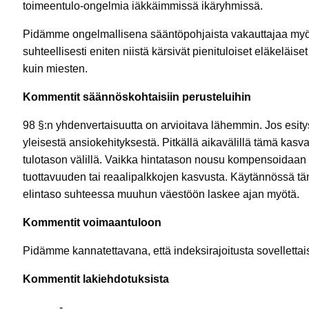
toimeentulo-ongelmia iäkkäimmissä ikäryhmissä.
Pidämme ongelmallisena sääntöpohjaista vakauttajaa myö
suhteellisesti eniten niistä kärsivät pienituloiset eläkeläi
kuin miesten.
Kommentit säännöskohtaisiin perusteluihin
98 §:n yhdenvertaisuutta on arvioitava lähemmin. Jos esity
yleisestä ansiokehityksestä. Pitkällä aikavälillä tämä kas
tulotason välillä. Vaikka hintatason nousu kompensoidaan 
tuottavuuden tai reaalipalkkojen kasvusta. Käytännössä täm
elintaso suhteessa muuhun väestöön laskee ajan myötä.
Kommentit voimaantuloon
Pidämme kannatettavana, että indeksirajoitusta sovellettai
Kommentit lakiehdotuksista
-