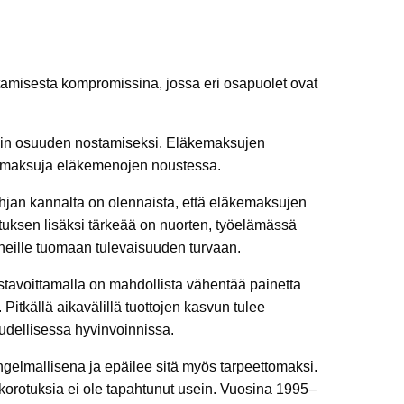
amisesta kompromissina, jossa eri osapuolet ovat
nin osuuden nostamiseksi. Eläkemaksujen
kemaksuja eläkemenojen noustessa.
hjan kannalta on olennaista, että eläkemaksujen
tuksen lisäksi tärkeää on nuorten, työelämässä
heille tuomaan tulevaisuuden turvaan.
stavoittamalla on mahdollista vähentää painetta
itkällä aikavälillä tuottojen kasvun tulee
oudellisessa hyvinvoinnissa.
ngelmallisena ja epäilee sitä myös tarpeettomaksi.
 korotuksia ei ole tapahtunut usein. Vuosina 1995–