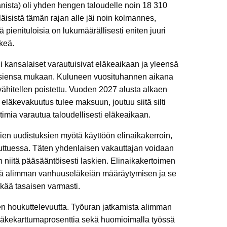
ista) oli yhden hengen taloudelle noin 18 310
äisistä tämän rajan alle jäi noin kolmannes,
pienituloisia on lukumäärällisesti eniten juuri
keä.
li kansalaiset varautuisivat eläkeaikaan ja yleensä
uksiensa mukaan. Kuluneen vuosituhannen aikana
ähitellen poistettu. Vuoden 2027 alusta alkaen
läkevakuutus tulee maksuun, joutuu siitä silti
imia varautua taloudellisesti eläkeaikaan.
en uudistuksien myötä käyttöön elinaikakerroin,
uttuessa. Täten yhdenlaisen vakauttajan voidaan
n niitä pääsääntöisesti laskien. Elinaikakertoimen
ttää alimman vanhuuseläkeiän määräytymisen ja se
ää tasaisen varmasti.
sen houkuttelevuutta. Työuran jatkamista alimman
eläkekarttumaprosenttia sekä huomioimalla työssä