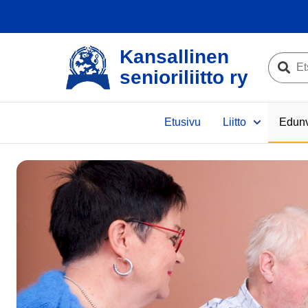
Kansallinen
Etsi
senioriliitto ry
sivustolta
Etsi
e
Etusivu
Liitto
Edunv