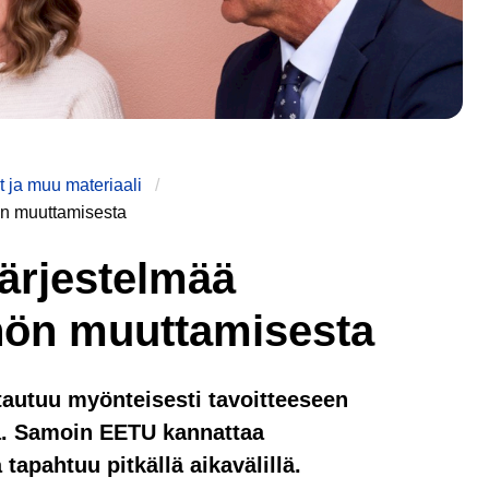
 ja muu materiaali
ön muuttamisesta
ärjestelmää
nön muuttamisesta
htautuu myönteisesti tavoitteeseen
a. Samoin EETU kannattaa
 tapahtuu pitkällä aikavälillä.