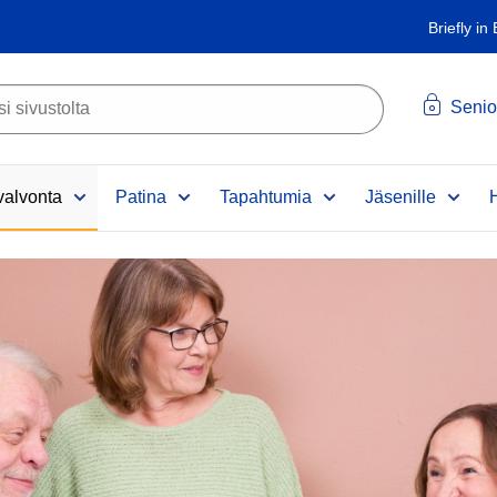
Briefly in
Senio
alvonta
Patina
Tapahtumia
Jäsenille