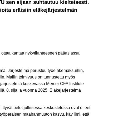
U sen sijaan suhtautuu kielteisesti.
oita eräisiin eläkejärjestelmän
 ottaa kantaa nykytilanteeseen pääasiassa
lmä. Järjestelmä perustuu työeläkemaksuihin,
iin. Mallin toimivuus on tunnustettu myös
ejärjestelmiä koskevassa Mercer CFA Institute
lä, 8. sijalla vuonna 2025. Eläkejärjestelmä
ttyvät pelot julkisessa keskustelussa ovat olleet
työperäisen maahanmuuton kasvu, käy ilmi, että