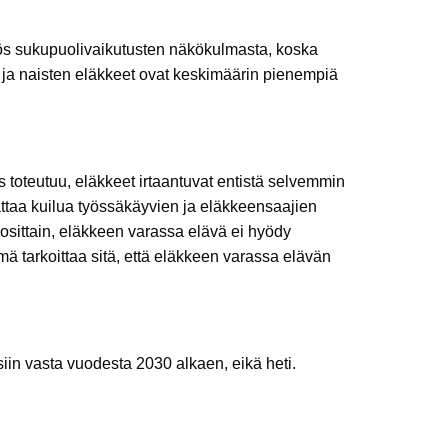
s sukupuolivaikutusten näkökulmasta, koska
set ja naisten eläkkeet ovat keskimäärin pienempiä
s toteutuu, eläkkeet irtaantuvat entistä selvemmin
vattaa kuilua työssäkäyvien ja eläkkeensaajien
osittain, eläkkeen varassa elävä ei hyödy
ä tarkoittaa sitä, että eläkkeen varassa elävän
siin vasta vuodesta 2030 alkaen, eikä heti.