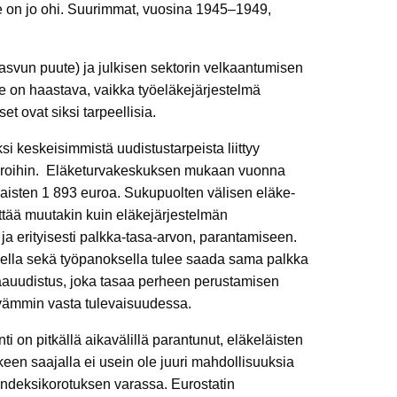
e on jo ohi. Suurimmat, vuosina 1945–1949,
asvun puute) ja julkisen sektorin velkaantumisen
 on haastava, vaikka työeläkejärjestelmä
t ovat siksi tarpeellisia.
si keskeisimmistä uudistustarpeista liittyy
e-eroihin. Eläketurvakeskuksen mukaan vuonna
aisten 1 893 euroa. Sukupuolten välisen eläke-
lyttää muutakin kuin eläkejärjestelmän
 ja erityisesti palkka-tasa-arvon, parantamiseen.
ella sekä työpanoksella tulee saada sama palkka
aauudistus, joka tasaa perheen perustamisen
ävämmin vasta tulevaisuudessa.
i on pitkällä aikavälillä parantunut, eläkeläisten
n saajalla ei usein ole juuri mahdollisuuksia
 indeksikorotuksen varassa. Eurostatin