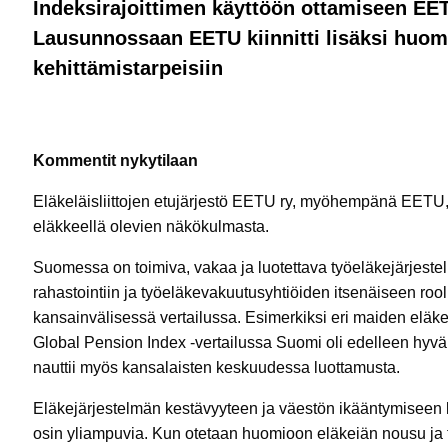
Indeksirajoittimen käyttöön ottamiseen EET
Lausunnossaan EETU kiinnitti lisäksi huomi
kehittämistarpeisiin
Kommentit nykytilaan
Eläkeläisliittojen etujärjestö EETU ry, myöhempänä EETU,
eläkkeellä olevien näkökulmasta.
Suomessa on toimiva, vakaa ja luotettava työeläkejärjeste
rahastointiin ja työeläkevakuutusyhtiöiden itsenäiseen rool
kansainvälisessä vertailussa. Esimerkiksi eri maiden eläk
Global Pension Index -vertailussa Suomi oli edelleen hyväl
nauttii myös kansalaisten keskuudessa luottamusta.
Eläkejärjestelmän kestävyyteen ja väestön ikääntymiseen lii
osin yliampuvia. Kun otetaan huomioon eläkeiän nousu ja 