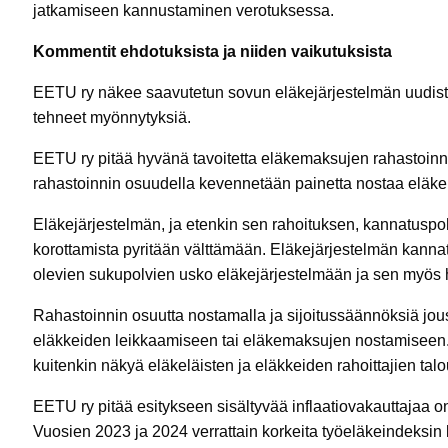
jatkamiseen kannustaminen verotuksessa.
Kommentit ehdotuksista ja niiden vaikutuksista
EETU ry näkee saavutetun sovun eläkejärjestelmän uudist
tehneet myönnytyksiä.
EETU ry pitää hyvänä tavoitetta eläkemaksujen rahastoin
rahastoinnin osuudella kevennetään painetta nostaa elä
Eläkejärjestelmän, ja etenkin sen rahoituksen, kannatuspo
korottamista pyritään välttämään. Eläkejärjestelmän kanna
olevien sukupolvien usko eläkejärjestelmään ja sen myös 
Rahastoinnin osuutta nostamalla ja sijoitussäännöksiä jou
eläkkeiden leikkaamiseen tai eläkemaksujen nostamiseen. P
kuitenkin näkyä eläkeläisten ja eläkkeiden rahoittajien tal
EETU ry pitää esitykseen sisältyvää inflaatiovakauttajaa o
Vuosien 2023 ja 2024 verrattain korkeita työeläkeindeksin