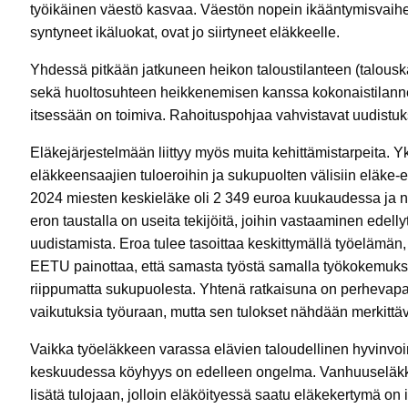
työikäinen väestö kasvaa. Väestön nopein ikääntymisvaih
syntyneet ikäluokat, ovat jo siirtyneet eläkkeelle.
Yhdessä pitkään jatkuneen heikon taloustilanteen (talousk
sekä huoltosuhteen heikkenemisen kanssa kokonaistilanne
itsessään on toimiva. Rahoituspohjaa vahvistavat uudistukse
Eläkejärjestelmään liittyy myös muita kehittämistarpeita. Yk
eläkkeensaajien tuloeroihin ja sukupuolten välisiin eläk
2024 miesten keskieläke oli 2 349 euroa kuukaudessa ja n
eron taustalla on useita tekijöitä, joihin vastaaminen edel
uudistamista. Eroa tulee tasoittaa keskittymällä työelämän,
EETU painottaa, että samasta työstä samalla työkokemuks
riippumatta sukupuolesta. Yhtenä ratkaisuna on perhevap
vaikutuksia työuraan, mutta sen tulokset nähdään merkitt
Vaikka työeläkkeen varassa elävien taloudellinen hyvinvoint
keskuudessa köyhyys on edelleen ongelma. Vanhuuseläkkee
lisätä tulojaan, jolloin eläköityessä saatu eläkekertymä on