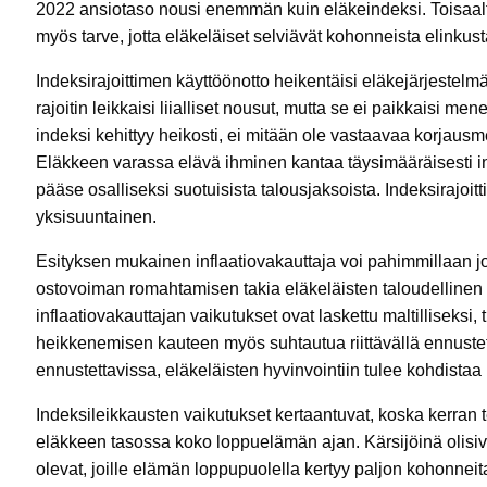
2022 ansiotaso nousi enemmän kuin eläkeindeksi. Toisaalta
myös tarve, jotta eläkeläiset selviävät kohonneista elinkus
Indeksirajoittimen käyttöönotto heikentäisi eläkejärjestel
rajoitin leikkaisi liialliset nousut, mutta se ei paikkaisi me
indeksi kehittyy heikosti, ei mitään ole vastaavaa korjau
Eläkkeen varassa elävä ihminen kantaa täysimääräisesti inf
pääse osalliseksi suotuisista talousjaksoista. Indeksirajoit
yksisuuntainen.
Esityksen mukainen inflaatiovakauttaja voi pahimmillaan joh
ostovoiman romahtamisen takia eläkeläisten taloudellinen
inflaatiovakauttajan vaikutukset ovat laskettu maltilliseksi
heikkenemisen kauteen myös suhtautua riittävällä ennustett
ennustettavissa, eläkeläisten hyvinvointiin tulee kohdistaa
Indeksileikkausten vaikutukset kertaantuvat, koska kerran 
eläkkeen tasossa koko loppuelämän ajan. Kärsijöinä olisiva
olevat, joille elämän loppupuolella kertyy paljon kohonnei