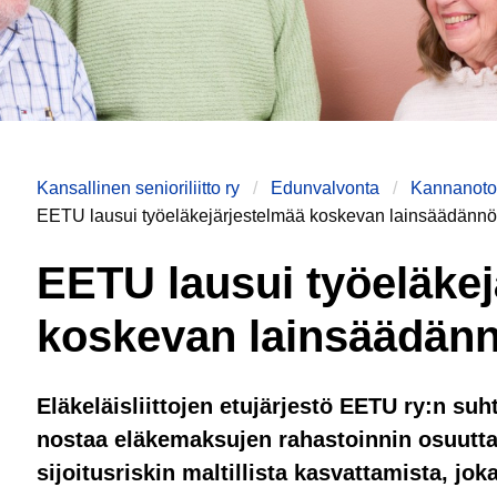
Kansallinen senioriliitto ry
Edunvalvonta
Kannanotot
EETU lausui työeläkejärjestelmää koskevan lainsäädänn
EETU lausui työeläkej
koskevan lainsäädän
Eläkeläisliittojen etujärjestö EETU ry:n su
nostaa eläkemaksujen rahastoinnin osuutt
sijoitusriskin maltillista kasvattamista, joka