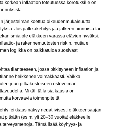
 korkean inflaation toteutuessa korotuksille on
tannuksista.
män järjestelmän koettua oikeudenmukaisuutta:
netyksiä. Jos palkkakehitys jää jälkeen hinnoista tai
smekanismia ole eläkkeen varassa elävien hyväksi.
laatio- ja rakennemuutosten riskin, mutta ei
timen logiikka on palkkatuloa suosivasti
taa tilanteeseen, jossa pitkittyneen inflaation ja
 tilanne heikkenee voimakkaasti. Vaikka
, tulee juuri pitkäkestoiseen ostovoiman
avuudella. Mikäli tällaisia kausia on
 muita korvaavia toimenpiteitä.
tehty leikkaus näkyy negatiivisesti eläkkeensaajan
t pitkään (esim. yli 20–30 vuotta) eläkkeelle
ta terveysmenoja. Tämä lisää köyhyys- ja