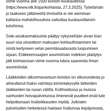
viime vuonna alle 1500 euroon kuukaudessa
(https://www.etk.fi/ajankohtaista, 27.3.2025). Työelämän
jo taakseen jättäneellä ihmisellä ei ole aiemman
kaltaisia mahdollisuuksia vaikuttaa kuukausittaisiin
tuloihinsa.
Sote-asiakasmaksuista päätyy nykyisellään aivan liian
suuri osa ulosottoon maksujen kohtuullistamisen tai
niistä kertyneen velan perintäsaatavasta luopumisen
sijaan. Eläkkeensaajien asumislisän indeksin jäädytys
jätti kolmasosan viime vuonna tukea saaneista ilman
asumislisää.
Lääkkeiden alkuomavastuun korotus on alkuvuodesta jo
aiheuttanut liiaksi valintoja toimintakyvylle tärkeiden
lääkkeiden tai ruoan välillä. Kotihoidossa ja muissa
vanhusten hoivapalveluissa ilmenevät puutteet eivät tule
helpottumaan lisäleikkausten myötä. Julkisten
palveluiden heiketessä haetaan lisäturvaa leipäjonosta,