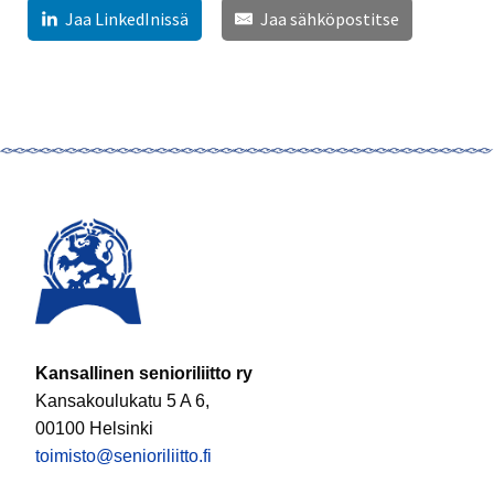
Jaa LinkedInissä
Jaa sähköpostitse
Kansallinen senioriliitto ry
Kansakoulukatu 5 A 6,
00100 Helsinki
toimisto@senioriliitto.fi