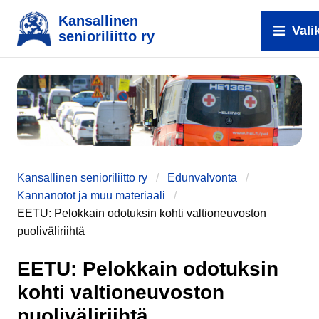
Kansallinen
Vali
senioriliitto ry
e
Kansallinen senioriliitto ry
Edunvalvonta
Kannanotot ja muu materiaali
EETU: Pelokkain odotuksin kohti valtioneuvoston
puoliväliriihtä
EETU: Pelokkain odotuksin
kohti valtioneuvoston
puoliväliriihtä