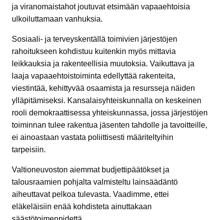
ja viranomaistahot joutuvat etsimään vapaaehtoisia
ulkoiluttamaan vanhuksia.
Sosiaali- ja terveyskentällä toimivien järjestöjen
rahoitukseen kohdistuu kuitenkin myös mittavia
leikkauksia ja rakenteellisia muutoksia. Vaikuttava ja
laaja vapaaehtoistoiminta edellyttää rakenteita,
viestintää, kehittyvää osaamista ja resursseja näiden
ylläpitämiseksi. Kansalaisyhteiskunnalla on keskeinen
rooli demokraattisessa yhteiskunnassa, jossa järjestöjen
toiminnan tulee rakentua jäsenten tahdolle ja tavoitteille,
ei ainoastaan vastata poliittisesti määriteltyihin
tarpeisiin.
Valtioneuvoston aiemmat budjettipäätökset ja
talousraamien pohjalta valmisteltu lainsäädäntö
aiheuttavat pelkoa tulevasta. Vaadimme, ettei
eläkeläisiin enää kohdisteta ainuttakaan
säästötoimenpidettä.