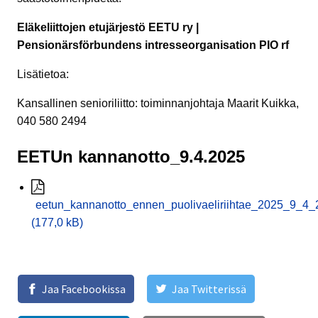
Eläkeliittojen etujärjestö EETU ry |
Pensionärsförbundens intresseorganisation PIO rf
Lisätietoa:
Kansallinen senioriliitto: toiminnanjohtaja Maarit Kuikka,
040 580 2494
EETUn kannanotto_9.4.2025
eetun_kannanotto_ennen_puolivaeliriihtae_2025_9_4_
(177,0 kB)
Jaa Facebookissa
Jaa Twitterissä