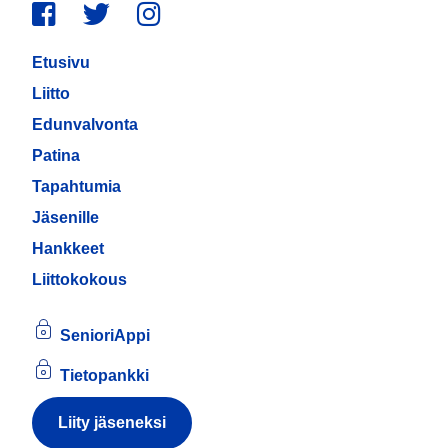
Facebook
Twitter
Instagram
Etusivu
Liitto
Edunvalvonta
Patina
Tapahtumia
Jäsenille
Hankkeet
Liittokokous
SenioriAppi
Tietopankki
Liity jäseneksi