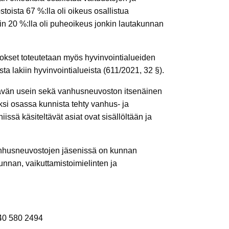
oista 67 %:lla oli oikeus osallistua
n 20 %:lla oli puheoikeus jonkin lautakunnan
utokset toteutetaan myös hyvinvointialueiden
a lakiin hyvinvointialueista (611/2021, 32 §).
ttävän usein sekä vanhusneuvoston itsenäinen
si osassa kunnista tehty vanhus- ja
ssä käsiteltävät asiat ovat sisällöltään ja
vanhusneuvostojen jäsenissä on kunnan
unnan, vaikuttamistoimielinten ja
040 580 2494