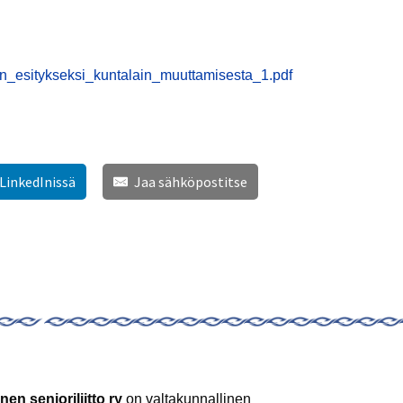
n_esitykseksi_kuntalain_muuttamisesta_1.pdf
 LinkedInissä
Jaa sähköpostitse
nen senioriliitto ry
on valtakunnallinen