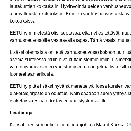
lautakuntien kokouksiin. Hyvinvointialueiden vanhusneuvost
aluevaltuuston kokouksiin. Kuntien vanhusneuvostoista vai
kokouksissa.
EETU ry:n mielestä olisi suotavaa, että nyt esitettävät mu
vanhusneuvostoille vastaavalla tapaa. Tämä vaatisi muutost
Lisäksi olennaista on, että vanhusneuvosto kokoontuu rii
asema suhteessa muihin vaikuttamistoimielimiin. Esimerkik
vammaisneuvostojen yhdistäminen on ongelmallista, sillä nii
luonteeltaan erilaisia.
EETU ry pitää lisäksi hyvänä menettelyä, jossa kuntien 
eläkeläisjärjestöjen edustus. Näin saadaan suora yhteys k
eläkeläisväestöä edustavien yhdistysten välille.
Lisätietoja:
Kansallinen senioriliitto: toiminnanjohtaja Maarit Kuikka, 