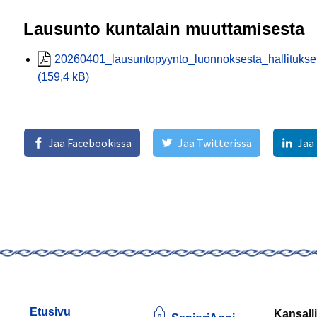
Lausunto kuntalain muuttamisesta
20260401_lausuntopyynto_luonnoksesta_hallitukse
(159,4 kB)
Jaa Facebookissa
Jaa Twitterissä
Jaa
Etusivu
Kansalli