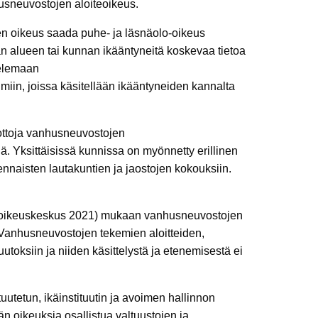
nhusneuvostojen aloiteoikeus.
jen oikeus saada puhe- ja läsnäolo-oikeus
n alueen tai kunnan ikääntyneitä koskevaa tietoa
telemaan
miin, joissa käsitellään ikääntyneiden kannalta
nottoja vanhusneuvostojen
ä. Yksittäisissä kunnissa on myönnetty erillinen
ennaisten lautakuntien ja jaostojen kokouksiin.
isoikeuskeskus 2021) mukaan vanhusneuvostojen
. Vanhusneuvostojen tekemien aloitteiden,
utoksiin ja niiden käsittelystä ja etenemisestä ei
utetun, ikäinstituutin ja avoimen hallinnon
oikeuksia osallistua valtuustojen ja