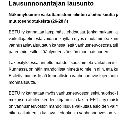
Lausunnonantajan lausunto
Näkemyksenne vaikuttamistoimielinten aloiteoikeutta
muutosehdotuksista (26-28 §)
EETU ry kannattaa lämpimästi ehdotusta, jonka mukaan ku
vaikuttajaelimestä voidaan käyttää myös muuta nimeä kui
vanhusasiavaltuutetun kanssa, että vanhusneuvostosta tulis
paremmin esille ikääntyneen väestön moninaisuuden.
Lakiesityksessä annettu mahdollisuus nimetä vaikuttamisto
Kunnassa on näin mahdollista nimetä toimielin niin, että
Esitetty muutos lisää kunnallisten vanhusneuvostojen aut
moninaisuutta.
EETU ry kannattaa myös vanhusneuvoston sekä nuoriso- j
mukaisen aloiteoikeuden kirjaamista lakiin. EETU ry muistu
on vanhusneuvoston mahdollisuus vaikuttaa asioiden valm
oikea-aikainen ja kattava tiedonkulku vanhusneuvoston, vira