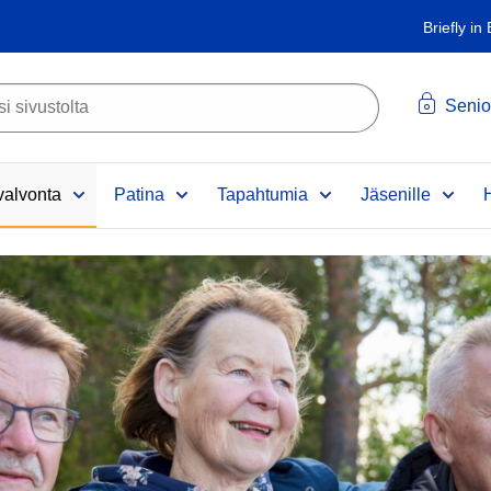
Briefly in
Senio
alvonta
Patina
Tapahtumia
Jäsenille