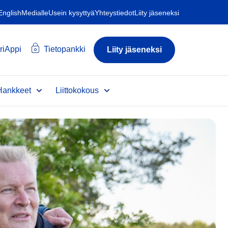
 English
Medialle
Usein kysyttyä
Yhteystiedot
Liity jäseneksi
riAppi
Tietopankki
Liity jäseneksi
Hankkeet
Liittokokous