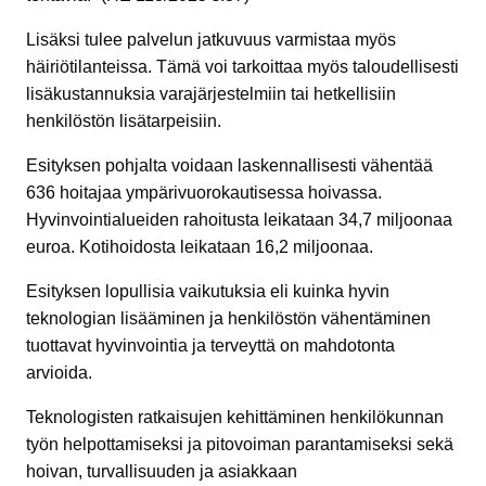
Lisäksi tulee palvelun jatkuvuus varmistaa myös
häiriötilanteissa. Tämä voi tarkoittaa myös taloudellisesti
lisäkustannuksia varajärjestelmiin tai hetkellisiin
henkilöstön lisätarpeisiin.
Esityksen pohjalta voidaan laskennallisesti vähentää
636 hoitajaa ympärivuorokautisessa hoivassa.
Hyvinvointialueiden rahoitusta leikataan 34,7 miljoonaa
euroa. Kotihoidosta leikataan 16,2 miljoonaa.
Esityksen lopullisia vaikutuksia eli kuinka hyvin
teknologian lisääminen ja henkilöstön vähentäminen
tuottavat hyvinvointia ja terveyttä on mahdotonta
arvioida.
Teknologisten ratkaisujen kehittäminen henkilökunnan
työn helpottamiseksi ja pitovoiman parantamiseksi sekä
hoivan, turvallisuuden ja asiakkaan