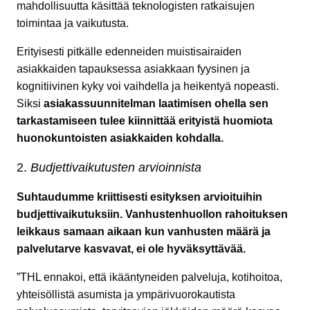
mahdollisuutta käsittää teknologisten ratkaisujen
toimintaa ja vaikutusta.
Erityisesti pitkälle edenneiden muistisairaiden
asiakkaiden tapauksessa asiakkaan fyysinen ja
kognitiivinen kyky voi vaihdella ja heikentyä nopeasti.
Siksi
asiakassuunnitelman laatimisen ohella sen
tarkastamiseen tulee kiinnittää erityistä huomiota
huonokuntoisten asiakkaiden kohdalla.
Budjettivaikutusten arvioinnista
Suhtaudumme kriittisesti esityksen arvioituihin
budjettivaikutuksiin. Vanhustenhuollon rahoituksen
leikkaus samaan aikaan kun vanhusten määrä ja
palvelutarve kasvavat, ei ole hyväksyttävää.
”THL ennakoi, että ikääntyneiden palveluja, kotihoitoa,
yhteisöllistä asumista ja ympärivuorokautista