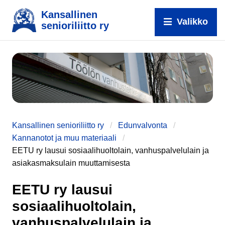
Kansallinen
Valikko
senioriliitto ry
e
Kansallinen senioriliitto ry
Edunvalvonta
Kannanotot ja muu materiaali
EETU ry lausui sosiaalihuoltolain, vanhuspalvelulain ja
asiakasmaksulain muuttamisesta
EETU ry lausui
sosiaalihuoltolain,
vanhuspalvelulain ja