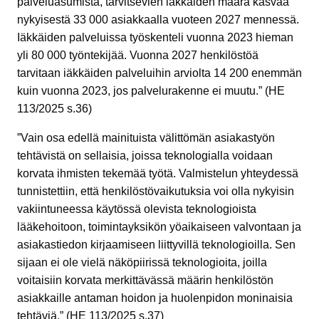
palveluasumista, tarvitsevien iäkkäiden määrä kasvaa
nykyisestä 33 000 asiakkaalla vuoteen 2027 mennessä.
Iäkkäiden palveluissa työskenteli vuonna 2023 hieman
yli 80 000 työntekijää. Vuonna 2027 henkilöstöä
tarvitaan iäkkäiden palveluihin arviolta 14 200 enemmän
kuin vuonna 2023, jos palvelurakenne ei muutu.” (HE
113/2025 s.36)
”Vain osa edellä mainituista välittömän asiakastyön
tehtävistä on sellaisia, joissa teknologialla voidaan
korvata ihmisten tekemää työtä. Valmistelun yhteydessä
tunnistettiin, että henkilöstövaikutuksia voi olla nykyisin
vakiintuneessa käytössä olevista teknologioista
lääkehoitoon, toimintayksikön yöaikaiseen valvontaan ja
asiakastiedon kirjaamiseen liittyvillä teknologioilla. Sen
sijaan ei ole vielä näköpiirissä teknologioita, joilla
voitaisiin korvata merkittävässä määrin henkilöstön
asiakkaille antaman hoidon ja huolenpidon moninaisia
tehtäviä.” (HE 113/2025 s.37)