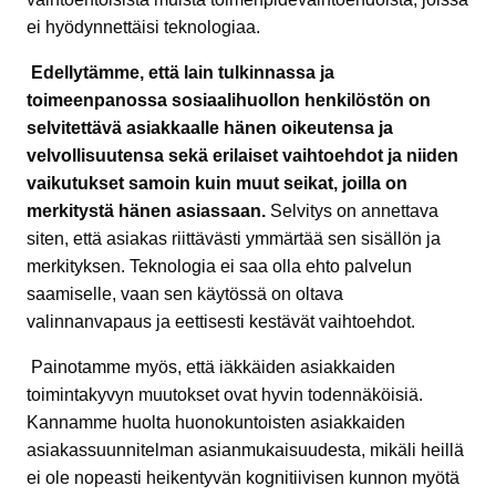
ei hyödynnettäisi teknologiaa.
Edellytämme, että lain tulkinnassa ja
toimeenpanossa sosiaalihuollon henkilöstön on
selvitettävä asiakkaalle hänen oikeutensa ja
velvollisuutensa sekä erilaiset vaihtoehdot ja niiden
vaikutukset samoin kuin muut seikat, joilla on
merkitystä hänen asiassaan.
Selvitys on annettava
siten, että asiakas riittävästi ymmärtää sen sisällön ja
merkityksen. Teknologia ei saa olla ehto palvelun
saamiselle, vaan sen käytössä on oltava
valinnanvapaus ja eettisesti kestävät vaihtoehdot.
Painotamme myös, että iäkkäiden asiakkaiden
toimintakyvyn muutokset ovat hyvin todennäköisiä.
Kannamme huolta huonokuntoisten asiakkaiden
asiakassuunnitelman asianmukaisuudesta, mikäli heillä
ei ole nopeasti heikentyvän kognitiivisen kunnon myötä