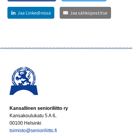
Jaa LinkedInissä
Jaa sähköpostitse
Kansallinen senioriliitto ry
Kansakoulukatu 5 A 6,
00100 Helsinki
toimisto@senioriliitto.fi