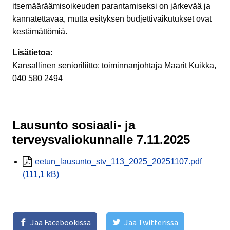
itsemääräämisoikeuden parantamiseksi on järkevää ja
kannatettavaa, mutta esityksen budjettivaikutukset ovat
kestämättömiä.
Lisätietoa:
Kansallinen senioriliitto: toiminnanjohtaja Maarit Kuikka,
040 580 2494
Lausunto sosiaali- ja
terveysvaliokunnalle 7.11.2025
eetun_lausunto_stv_113_2025_20251107.pdf
(111,1 kB)
Jaa Facebookissa
Jaa Twitterissä