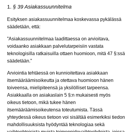
§ 39 Asiakassuunnitelma
Esityksen asiakassuunnitelmaa koskevassa pykälässä
säädetään, että:
”Asiakassuunnitelmaa laadittaessa on arvioitava,
voidaanko asiakkaan palvelutarpeisiin vastata
teknologisilla ratkaisuilla ottaen huomioon, mitä 47 §:ssä
säädetään.”
Arviointia tehtäessä on kunnioitettava asiakkaan
itsemääräämisoikeutta ja otettava huomioon hänen
toiveensa, mielipiteensä ja yksilölliset tarpeensa.
Asiakkaalla on asiakaslain 5 §:n mukaisesti myös
oikeus tietoon, mikä tukee hänen
itsemääräämisoikeutensa toteutumista. Tässä
yhteydessä oikeus tietoon voi sisältää esimerkiksi tiedon
mahdollisuuksista hyödyntää teknologiaa sekä
vaihtoehtoisista muista toimenpidevaihtoehdoista, joissa