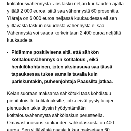
kotitalousvähennystä. Jos lasku neljän kuukauden ajalta
ylittää 2 000 euroa, siitä saa vähennystä 60 prosenttia.
Yläraja on 6 000 euroa neljässä kuukaudessa eli sen
ylittävästä laskun osuudesta vähennystä ei saa.
Vähennystä voi saada korkeintaan 2 400 euroa neljältä
kuukaudelta.
Pidämme positiivisena sitä, että sähkön
kotitalousvähennys on kotitalous-, eikä
henkilökohtainen, joten yksinasuva saa tässä
tapauksessa tukea samalla tavalla kuin
pariskuntakin, puheenjohtaja Paassilta jatkaa.
Kelan suoraan maksama sähkötuki taas kohdistuu
pienituloisille kotitalouksille, jotka eivät pysty tulojen
pienuuden takia täysin hyödyntämään
kotitalousvähennystä sähkölaskun perusteella.
Omavastuuosuus kuukauden sähkölaskusta on 400
euroa. Sen ylittävästä osasta tukea maksetaan 60