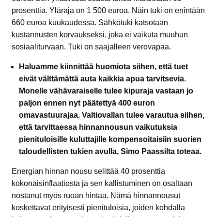
prosenttia. Yläraja on 1 500 euroa. Näin tuki on enintään
660 euroa kuukaudessa. Sähkötuki katsotaan
kustannusten korvaukseksi, joka ei vaikuta muuhun
sosiaaliturvaan. Tuki on saajalleen verovapaa.
Haluamme kiinnittää huomiota siihen, että tuet
eivät välttämättä auta kaikkia apua tarvitsevia.
Monelle vähävaraiselle tulee kipuraja vastaan jo
paljon ennen nyt päätettyä 400 euron
omavastuurajaa. Valtiovallan tulee varautua siihen,
että tarvittaessa hinnannousun vaikutuksia
pienituloisille kuluttajille kompensoitaisiin suorien
taloudellisten tukien avulla, Simo Paassilta toteaa.
Energian hinnan nousu selittää 40 prosenttia
kokonaisinflaatiosta ja sen kallistuminen on osaltaan
nostanut myös ruoan hintaa. Nämä hinnannousut
koskettavat erityisesti pienituloisia, joiden kohdalla