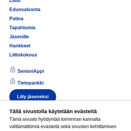
Liitto
Edunvalvonta
Patina
Tapahtumia
Jäsenille
Hankkeet
Liittokokous
SenioriAppi
Tietopankki
Liity jäseneksi
Tietoa evästeistä
Tällä sivustolla käytetään evästeitä
Tämä sivusto hyödyntää toiminnan kannalta
Kansallinen senioriliitto ry
on valtakunnallinen
välttämättömiä evästeitä sekä sivuston kehittämisen