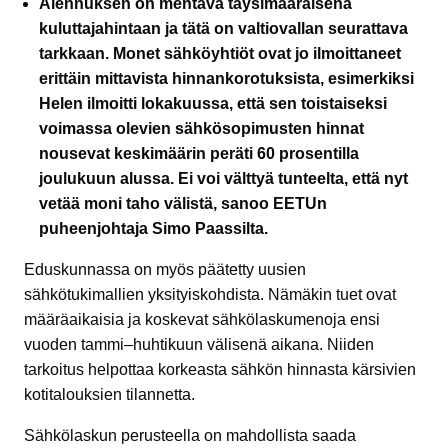
Alennuksen on mentävä täysimääräisenä
kuluttajahintaan ja tätä on valtiovallan seurattava
tarkkaan. Monet sähköyhtiöt ovat jo ilmoittaneet
erittäin mittavista hinnankorotuksista, esimerkiksi
Helen ilmoitti lokakuussa, että sen toistaiseksi
voimassa olevien sähkösopimusten hinnat
nousevat keskimäärin peräti 60 prosentilla
joulukuun alussa. Ei voi välttyä tunteelta, että nyt
vetää moni taho välistä, sanoo EETUn
puheenjohtaja Simo Paassilta.
Eduskunnassa on myös päätetty uusien
sähkötukimallien yksityiskohdista. Nämäkin tuet ovat
määräaikaisia ja koskevat sähkölaskumenoja ensi
vuoden tammi–huhtikuun välisenä aikana. Niiden
tarkoitus helpottaa korkeasta sähkön hinnasta kärsivien
kotitalouksien tilannetta.
Sähkölaskun perusteella on mahdollista saada