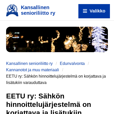
Kansallinen
Valikko
senioriliitto ry
e
Kansallinen senioriliitto ry
Edunvalvonta
Kannanotot ja muu materiaali
EETU ry: Sähkön hinnoittelujärjestelmä on korjattava ja
lisätukiin varauduttava
EETU ry: Sähkön
hinnoittelujärjestelmä on
korjattava ja lisätukiin