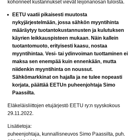
kohonneet kustannukset vievät leijonanosan tuloista.
EETU vaatii pikaisesti muutosta
nykyjärjestelmään, jossa sähkön myyntihinta
määräytyy tuotantokustannusten ja kulutuksen
käyrien leikkauspisteen mukaan. Näin kallein
tuotantomuoto, erityisesti kaasu, nostaa
myyntihintaa. Vesi- tai ydinvoiman tuottaminen ei
maksa sen enempää kuin ennenkään, mutta
niidenkin myyntihinta on noussut.
Sähkömarkkinat on hajalla ja ne tulee nopeasti
korjata, päättää EETUn puheenjohtaja Simo
Paassilta.
Eläkeläisliittojen etujärjestö EETU ry:n syyskokous
29.11.2022.
Lisätietoja:
puheenjohtaja, kunnallisneuvos Simo Paassilta, puh.