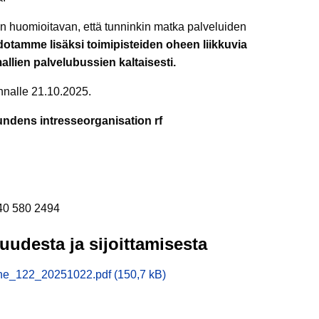
n huomioitavan, että tunninkin matka palveluiden
otamme lisäksi toimipisteiden oheen liikkuvia
llien palvelubussien kaltaisesti.
unnalle 21.10.2025.
bundens intresseorganisation rf
040 580 2494
uudesta ja sijoittamisesta
e_he_122_20251022.pdf (150,7 kB)