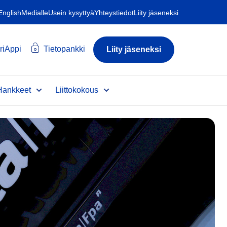
 English
Medialle
Usein kysyttyä
Yhteystiedot
Liity jäseneksi
riAppi
Tietopankki
Liity jäseneksi
Hankkeet
Liittokokous