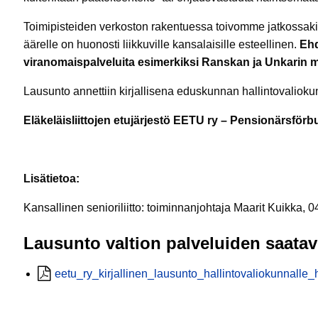
Toimipisteiden verkoston rakentuessa toivomme jatkossaki
äärelle on huonosti liikkuville kansalaisille esteellinen.
Ehd
viranomaispalveluita esimerkiksi Ranskan ja Unkarin ma
Lausunto annettiin kirjallisena eduskunnan hallintovaliok
Eläkeläisliittojen etujärjestö EETU ry – Pensionärsför
Lisätietoa:
Kansallinen senioriliitto: toiminnanjohtaja Maarit Kuikka, 
Lausunto valtion palveluiden saatav
eetu_ry_kirjallinen_lausunto_hallintovaliokunnall