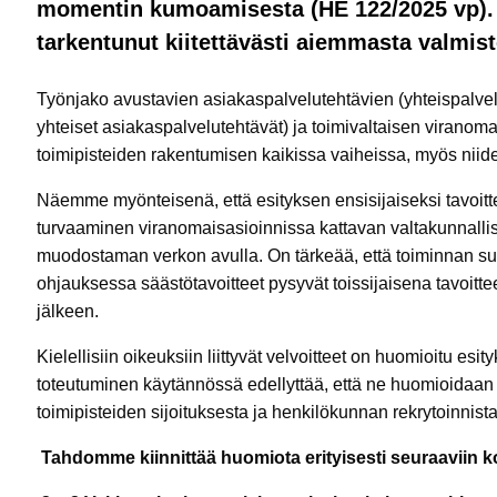
momentin kumoamisesta (HE 122/2025 vp). 
tarkentunut kiitettävästi aiemmasta valmist
Työnjako avustavien asiakaspalvelutehtävien (yhteispalve
yhteiset asiakaspalvelutehtävät) ja toimivaltaisen viranoma
toimipisteiden rakentumisen kaikissa vaiheissa, myös niide
Näemme myönteisenä, että esityksen ensisijaiseksi tavoitt
turvaaminen viranomaisasioinnissa kattavan valtakunnallis
muodostaman verkon avulla. On tärkeää, että toiminnan s
ohjauksessa säästötavoitteet pysyvät toissijaisena tavoi
jälkeen.
Kielellisiin oikeuksiin liittyvät velvoitteet on huomioitu es
toteutuminen käytännössä edellyttää, että ne huomioidaa
toimipisteiden sijoituksesta ja henkilökunnan rekrytoinnista
Tahdomme kiinnittää huomiota erityisesti seuraaviin ko