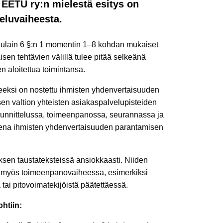
EETU ry:n mielestä esitys on
eluvaiheesta.
lulain 6 §:n 1 momentin 1–8 kohdan mukaiset
isen tehtävien välillä tulee pitää selkeänä
n aloitettua toimintansa.
eeksi on nostettu ihmisten yhdenvertaisuuden
en valtion yhteisten asiakaspalvelupisteiden
uunnittelussa, toimeenpanossa, seurannassa ja
tteena ihmisten yhdenvertaisuuden parantamisen
ityksen taustateksteissä ansiokkaasti. Niiden
n myös toimeenpanovaiheessa, esimerkiksi
 tai pitovoimatekijöistä päätettäessä.
htiin: