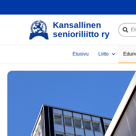
Kansallinen
Etsi
senioriliitto ry
sivustolta
Etsi
e
Etusivu
Liitto
Edunv