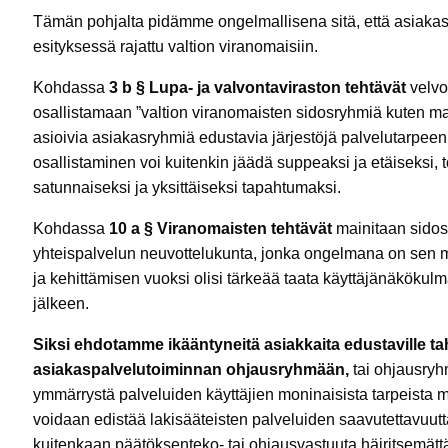
Tämän pohjalta pidämme ongelmallisena sitä, että asiak
esityksessä rajattu valtion viranomaisiin.
Kohdassa
3 b § Lupa- ja valvontaviraston tehtävät
velvoi
osallistamaan ”valtion viranomaisten sidosryhmiä kuten maa
asioivia asiakasryhmiä edustavia järjestöjä palvelutarpeen
osallistaminen voi kuitenkin jäädä suppeaksi ja etäiseksi
satunnaiseksi ja yksittäiseksi tapahtumaksi.
Kohdassa
10 a § Viranomaisten tehtävät
mainitaan sidos
yhteispalvelun neuvottelukunta, jonka ongelmana on sen 
ja kehittämisen vuoksi olisi tärkeää taata käyttäjänäköku
jälkeen.
Siksi ehdotamme ikääntyneitä asiakkaita edustaville tah
asiakaspalvelutoiminnan ohjausryhmään,
tai ohjausry
ymmärrystä palveluiden käyttäjien moninaisista tarpeista 
voidaan edistää lakisääteisten palveluiden saavutettavuut
kuitenkaan päätöksenteko- tai ohjausvastuuta häiritsemätt