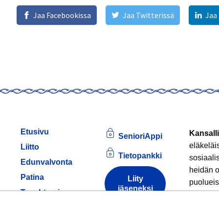
Jaa Facebookissa
Jaa Twitterissä
Jaa
Etusivu
Kansalli
SenioriAppi
eläkeläi
Liitto
Tietopankki
sosiaali
Edunvalvonta
heidän o
Patina
Liity
puolueis
jäseneksi
am
Tapahtumia
Jäsenille
Tule
Tietoa