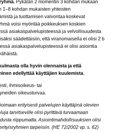
sryhmä
.
Pykälän 2 momentin 3 kohdan mukaan
in 1–8 kohdan mukaisten yhteisten
ämistä ja tuottamisen valvontaa koskevat
yhmä voisi myöntää poikkeuksen koskien
essä asiakaspalvelupisteessä ja velvollisuudesta
äksi säädettäisiin, että viranomaisella ei olisi 2 b
isessä asiakaspalvelupisteessä ei olisi asiointia
 vähäistä.
ulmasta olla hyvin olennaista ja että
nen edellyttää käyttäjien kuulemista.
ti, ihmisoikeus- tai
tyneiden oikeusturvaa.
vioimaan erityisesti palvelujen käyttäjinä olevien
uja tarvitseville olisi pyrittävä turvaamaan
usta riippumatta. Asiointimahdollisuuksien olisi
ityisryhmien tarpeisiin. (HE 72/2002 vp. s. 62)