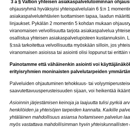
3 a § Valtion yhteisen asiakaspalvelutoiminnan ohjau
ohjausryhmä hyväksyisi yhteispalvelulain 6 §:n 1 moment
asiakaspalvelutehtävien tuottamisen tapaa, laadun määritt
linjaukset. Pykälän 2 momentin 5 kohdan mukaan ohjausr
viranomaisen velvollisuutta tarjota asiakaspalvelua yhteis
osallistua yhteisen asiakaspalvelupisteen kustannuksiin. Lis
§:ssä tarkoitettua velvollisuutta myöskään silloin, jos yhte
viranomaisen asioissa tai asiointi olisi loppunut tai erittäin
Painotamme että vähäinenkin asiointi voi käyttäjänäkök
erityisryhmien moninaisten palvelutarpeiden ymmärtämi
Palveluiden ohjautuminen tehokkuus- tai volyymiperusteises
saavutettavuusperusteisuuden sijaan, voi heikentää ikään
Asioinnin järjestämisen keinoja ja laajuutta tulisi pyrkiä ar
henkilöiden ja yhteisöjen tarpeiden kannalta. Kaikille palvel
yhtäläinen mahdollisuus asiansa hoitamiseen palvelun laad
myös vastattava mahdollisimman hyvin yhteiskunnallisten er