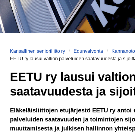
Kansallinen senioriliitto ry
Edunvalvonta
Kannanotot
EETU ry lausui valtion palveluiden saatavuudesta ja sijoit
EETU ry lausui valtio
saatavuudesta ja sijo
Eläkeläisliittojen etujärjestö EETU ry anto
palveluiden saatavuuden ja toimintojen sijo
muuttamisesta ja julkisen hallinnon yhteisp