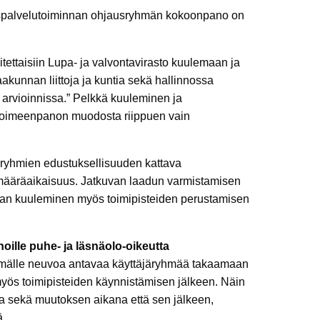
aspalvelutoiminnan ohjausryhmän kokoonpano on
tettaisiin Lupa- ja valvontavirasto kuulemaan ja
kunnan liittoja ja kuntia sekä hallinnossa
 arvioinnissa.” Pelkkä kuuleminen ja
, toimeenpanon muodosta riippuen vain
ryhmien edustuksellisuuden kattava
määräaikaisuus. Jatkuvan laadun varmistamisen
lman kuuleminen myös toimipisteiden perustamisen
oille puhe- ja läsnäolo-oikeutta
hmälle neuvoa antavaa käyttäjäryhmää takaamaan
myös toimipisteiden käynnistämisen jälkeen. Näin
ta sekä muutoksen aikana että sen jälkeen,
ä.