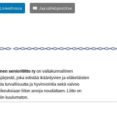
 LinkedInissä
Jaa sähköpostitse
nen senioriliitto ry
on valtakunnallinen
sjärjestö, joka edistää ikääntyvien ja eläkeläisten
sta turvallisuutta ja hyvinvointia sekä valvoo
ikeuksiaan liiton arvoja noudattaen. Liitto on
iin kuulumaton.
 mukaan!