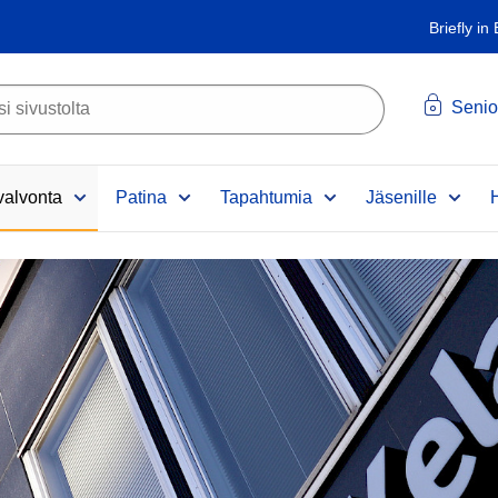
Briefly in
Senio
alvonta
Patina
Tapahtumia
Jäsenille