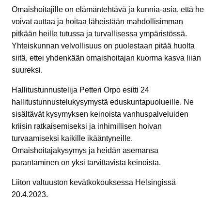
Omaishoitajille on elämäntehtävä ja kunnia-asia, että he
voivat auttaa ja hoitaa läheistään mahdollisimman
pitkään heille tutussa ja turvallisessa ympäristössä.
Yhteiskunnan velvollisuus on puolestaan pitää huolta
siitä, ettei yhdenkään omaishoitajan kuorma kasva liian
suureksi.
Hallitustunnustelija Petteri Orpo esitti 24
hallitustunnustelukysymystä eduskuntapuolueille. Ne
sisältävät kysymyksen keinoista vanhuspalveluiden
kriisin ratkaisemiseksi ja inhimillisen hoivan
turvaamiseksi kaikille ikääntyneille.
Omaishoitajakysymys ja heidän asemansa
parantaminen on yksi tarvittavista keinoista.
Liiton valtuuston kevätkokouksessa Helsingissä
20.4.2023.