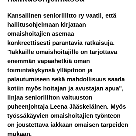
Kansallinen senioriliitto ry vaatii, että
hallitusohjelmaan kirjataan
omaishoitajien asemaa
konkreettisesti parantavia ratkaisuja.
"Iäkkäille omaishoitajille on tarjottava
enemmän vapaahetkiä oman
toimintakykynsä ylläpitoon ja
palautumiseen sekä mahdollisuus saada
kotiin myös hoitajan ja avustajan apua",
linjaa senioriliiton valtuuston
puheenjohtaja Leena Jääskeläinen. Myös
työssäkäyvien omaishoitajien työnteon
on joustettava iäkkään omaisen tarpeiden
mukaan.