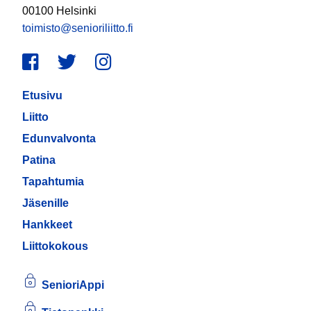
00100 Helsinki
toimisto@senioriliitto.fi
Facebook
Twitter
Instagram
Etusivu
Liitto
Edunvalvonta
Patina
Tapahtumia
Jäsenille
Hankkeet
Liittokokous
SenioriAppi