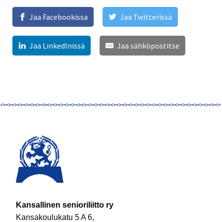
Jaa Facebookissa
Jaa Twitterissä
Jaa LinkedInissä
Jaa sähköpostitse
Kansallinen senioriliitto ry
Kansakoulukatu 5 A 6,