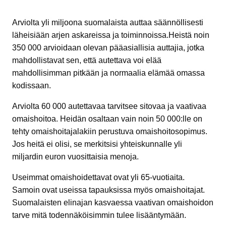
Arviolta yli miljoona suomalaista auttaa säännöllisesti
läheisiään arjen askareissa ja toiminnoissa.Heistä noin
350 000 arvioidaan olevan pääasiallisia auttajia, jotka
mahdollistavat sen, että autettava voi elää
mahdollisimman pitkään ja normaalia elämää omassa
kodissaan.
Arviolta 60 000 autettavaa tarvitsee sitovaa ja vaativaa
omaishoitoa. Heidän osaltaan vain noin 50 000:lle on
tehty omaishoitajalakiin perustuva omaishoitosopimus.
Jos heitä ei olisi, se merkitsisi yhteiskunnalle yli
miljardin euron vuosittaisia menoja.
Useimmat omaishoidettavat ovat yli 65-vuotiaita.
Samoin ovat useissa tapauksissa myös omaishoitajat.
Suomalaisten elinajan kasvaessa vaativan omaishoidon
tarve mitä todennäköisimmin tulee lisääntymään.