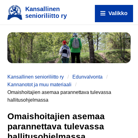
Kansallinen
Valikko
senioriliitto ry
e
Kansallinen senioriliitto ry
Edunvalvonta
Kannanotot ja muu materiaali
Omaishoitajien asemaa parannettava tulevassa
hallitusohjelmassa
Omaishoitajien asemaa
parannettava tulevassa
hallitusohjelmassa