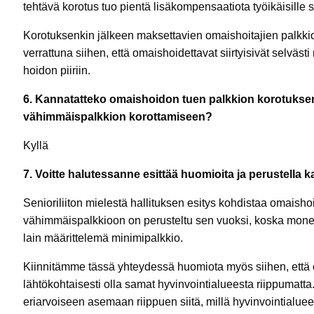
tehtävä korotus tuo pientä lisäkompensaatiota työikäisille 
Korotuksenkin jälkeen maksettavien omaishoitajien palkk
verrattuna siihen, että omaishoidettavat siirtyisivät selvä
hoidon piiriin.
6. Kannatatteko omaishoidon tuen palkkion korotukse
vähimmäispalkkion korottamiseen?
Kyllä
7. Voitte halutessanne esittää huomioita ja perustella 
Senioriliiton mielestä hallituksen esitys kohdistaa omaish
vähimmäispalkkioon on perusteltu sen vuoksi, koska monel
lain määrittelemä minimipalkkio.
Kiinnitämme tässä yhteydessä huomiota myös siihen, että om
lähtökohtaisesti olla samat hyvinvointialueesta riippumatt
eriarvoiseen asemaan riippuen siitä, millä hyvinvointialuee