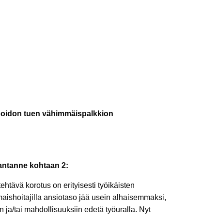
shoidon tuen vähimmäispalkkion
kantanne kohtaan 2:
ehtävä korotus on erityisesti työikäisten
aishoitajilla ansiotaso jää usein alhaisemmaksi,
 ja/tai mahdollisuuksiin edetä työuralla. Nyt