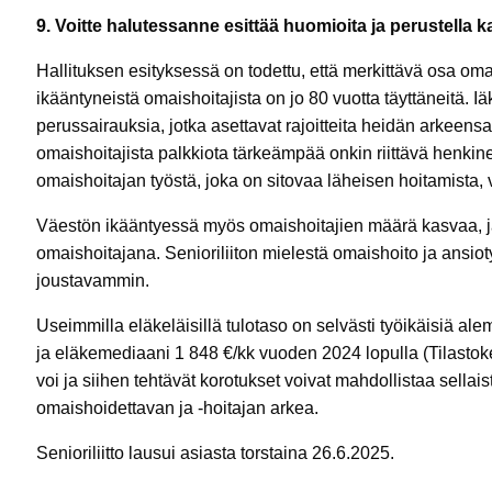
9. Voitte halutessanne esittää huomioita ja perustella 
Hallituksen esityksessä on todettu, että merkittävä osa om
ikääntyneistä omaishoitajista on jo 80 vuotta täyttäneitä. I
perussairauksia, jotka asettavat rajoitteita heidän arkeens
omaishoitajista palkkiota tärkeämpää onkin riittävä henki
omaishoitajan työstä, joka on sitovaa läheisen hoitamista, 
Väestön ikääntyessä myös omaishoitajien määrä kasvaa, j
omaishoitajana. Senioriliiton mielestä omaishoito ja ansiot
joustavammin.
Useimmilla eläkeläisillä tulotaso on selvästi työikäisiä a
ja eläkemediaani 1 848 €/kk vuoden 2024 lopulla (Tilasto
voi ja siihen tehtävät korotukset voivat mahdollistaa sellai
omaishoidettavan ja -hoitajan arkea.
Senioriliitto lausui asiasta torstaina 26.6.2025.