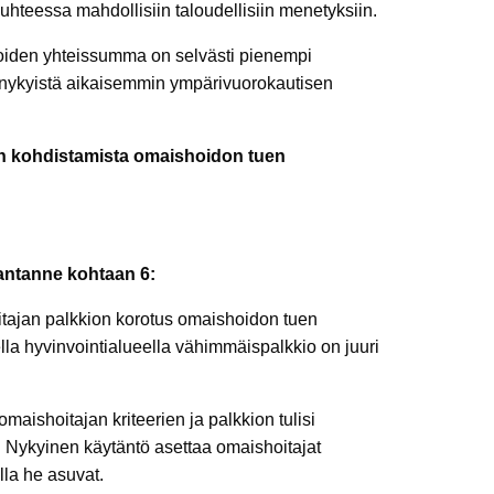
suhteessa mahdollisiin taloudellisiin menetyksiin.
ioiden yhteissumma on selvästi pienempi
sti nykyistä aikaisemmin ympärivuorokautisen
n kohdistamista omaishoidon tuen
kantanne kohtaan 6:
oitajan palkkion korotus omaishoidon tuen
la hyvinvointialueella vähimmäispalkkio on juuri
aishoitajan kriteerien ja palkkion tulisi
a. Nykyinen käytäntö asettaa omaishoitajat
lla he asuvat.