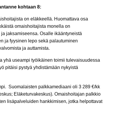
kantanne kohtaan 8:
aishoitajista on eläkkeellä. Huomattava osa
äkkäistä omaishoitajista monella on
a ja jaksamiseensa. Osalle ikääntyneistä
nen ja fyysinen lepo sekä palautuminen
valvomista ja auttamista.
a yhä useampi työikäinen toimii tulevaisuudessa
yö pitäisi pystyä yhdistämään nykyistä
lempi. Suomalaisten palkkamediaani oli 3 289 €/kk
keskus; Eläketurvakeskus). Omaishoitajan palkkio
sten lisäpalveluiden hankkimisen, jotka helpottavat