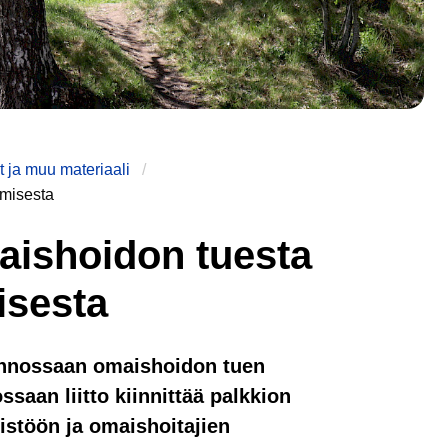
 ja muu materiaali
amisesta
maishoidon tuesta
isesta
sunnossaan omaishoidon tuen
aan liitto kiinnittää palkkion
istöön ja omaishoitajien