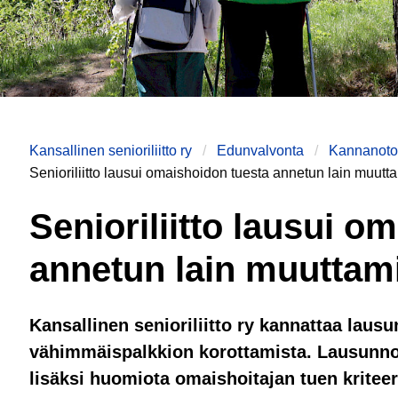
Kansallinen senioriliitto ry
Edunvalvonta
Kannanotot
Senioriliitto lausui omaishoidon tuesta annetun lain muutt
Senioriliitto lausui o
annetun lain muuttam
Kansallinen senioriliitto ry kannattaa lau
vähimmäispalkkion korottamista. Lausunnoss
lisäksi huomiota omaishoitajan tuen kriteer