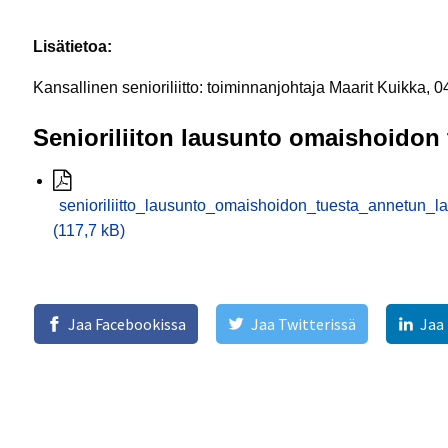
Lisätietoa:
Kansallinen senioriliitto: toiminnanjohtaja Maarit Kuikka, 
Senioriliiton lausunto omaishoidon 
senioriliitto_lausunto_omaishoidon_tuesta_annetun_
(117,7 kB)
Jaa Facebookissa
Jaa Twitterissä
Jaa