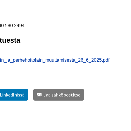
040 580 2494
tuesta
lain_ja_perhehoitolain_muuttamisesta_26_6_2025.pdf
 LinkedInissä
Jaa sähköpostitse