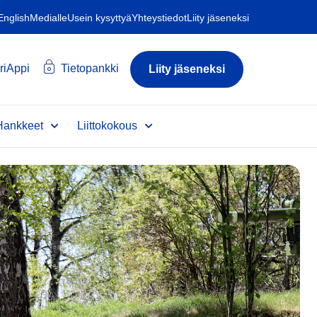
 English
Medialle
Usein kysyttyä
Yhteystiedot
Liity jäseneksi
riAppi
Tietopankki
Liity jäseneksi
Hankkeet
Liittokokous