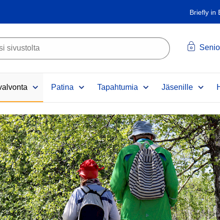
Briefly in
Senio
alvonta
Patina
Tapahtumia
Jäsenille