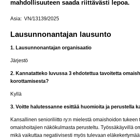
mahdollisuuteen saada riittävästi lepoa.
Asia: VN/13139/2025
Lausunnonantajan lausunto
1. Lausunnonantajan organisaatio
Järjestö
2. Kannatatteko luvussa 3 ehdotettua tavoitetta omai
korottamisesta?
Kyllä
3. Voitte halutessanne esittää huomioita ja perustella 
Kansallinen senioriliitto ry:n mielestä omaishoidon tukeen t
omaishoitajien näkökulmasta perusteltu. Työssäkäyvillä om
mikä vaikuttaa negatiivisesti myös tulevaan eläkekertymään