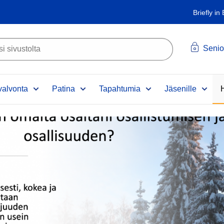
Briefly in
Senio
alvonta
Patina
Tapahtumia
Jäsenille