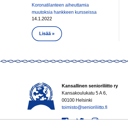
Koronatilanteen aiheuttamia
muutoksia hankkeen kursseissa
14.1.2022
Lisää »
Kansallinen senioriliitto ry
Kansakoulukatu 5 A 6,
00100 Helsinki
toimisto@senioriliitto.fi
Facebook
Twitter
Instagr