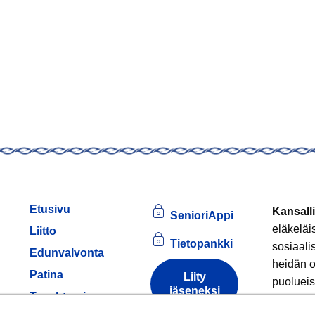
Etusivu
Kansalli
SenioriAppi
eläkeläi
Liitto
Tietopankki
sosiaali
Edunvalvonta
heidän o
Patina
Liity
puolueis
jäseneksi
am
Tapahtumia