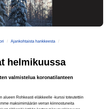
ori
Ajankohtaista hankkeesta
at helmikuussa
sten valmistelua koronatilanteen
 alueen Rohkeasti eläkkeelle -kurssi toteutettiin
amamme maksimimäärän verran kiinnostuneita