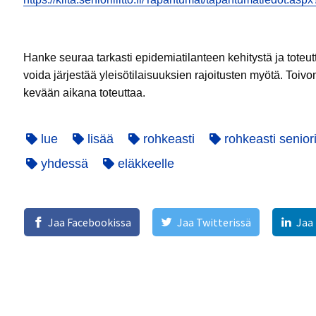
Hanke seuraa tarkasti epidemiatilanteen kehitystä ja toteutt
voida järjestää yleisötilaisuuksien rajoitusten myötä. Toiv
kevään aikana toteuttaa.
lue
lisää
rohkeasti
rohkeasti senior
yhdessä
eläkkeelle
Jaa Facebookissa
Jaa Twitterissä
Jaa