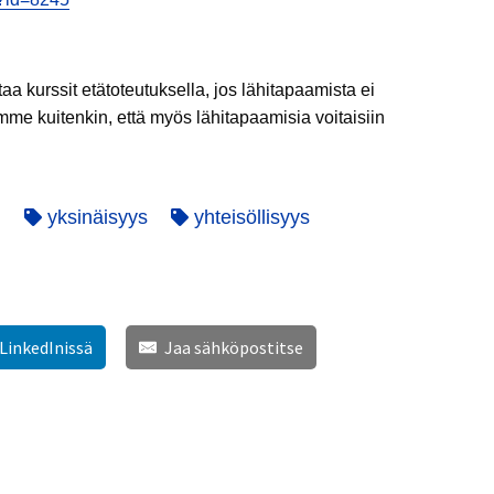
aa kurssit etätoteutuksella, jos lähitapaamista ei
omme kuitenkin, että myös lähitapaamisia voitaisiin
i
yksinäisyys
yhteisöllisyys
 LinkedInissä
Jaa sähköpostitse