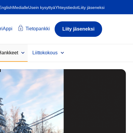
 English
Medialle
Usein kysyttyä
Yhteystiedot
Liity jäseneksi
riAppi
Tietopankki
Liity jäseneksi
Hankkeet
Liittokokous