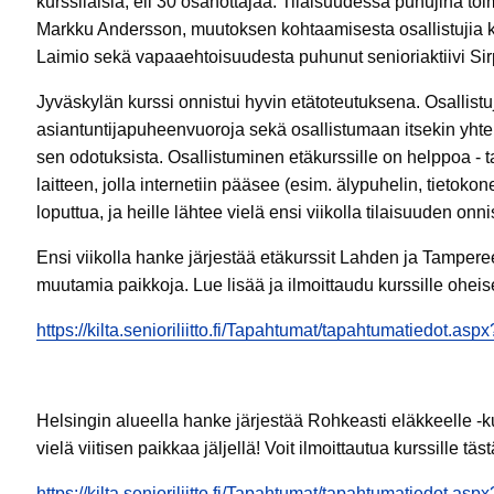
kurssilaisia, eli 30 osanottajaa. Tilaisuudessa puhujina t
Markku Andersson, muutoksen kohtaamisesta osallistujia ke
Laimio sekä vapaaehtoisuudesta puhunut senioriaktiivi Si
Jyväskylän kurssi onnistui hyvin etätoteutuksena. Osallist
asiantuntijapuheenvuoroja sekä osallistumaan itsekin yhte
sen odotuksista. Osallistuminen etäkurssille on helppoa - 
laitteen, jolla internetiin pääsee (esim. älypuhelin, tietokone, 
loputtua, ja heille lähtee vielä ensi viikolla tilaisuuden on
Ensi viikolla hanke järjestää etäkurssit Lahden ja Tampere
muutamia paikkoja. Lue lisää ja ilmoittaudu kurssille oheise
https://kilta.senioriliitto.fi/Tapahtumat/tapahtumatiedot.as
Helsingin alueella hanke järjestää Rohkeasti eläkkeelle -k
vielä viitisen paikkaa jäljellä! Voit ilmoittautua kurssille täst
https://kilta.senioriliitto.fi/Tapahtumat/tapahtumatiedot.as