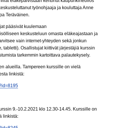
oimivat eläkepäivistään kertonut kaupunkineuvos
skusteluttanut työnohjaaja ja kouluttaja Anne
rpa Teräväinen.
ujat pääsivät kuulemaan
isölliseen keskusteluun omasta eläkeajastaan ja
tarvitsee vain internet-yhteyden sekä jonkun
tabletti). Osallistujat kiittivät järjestäjiä kurssin
nistumista tarkemmin kartoittava palautekysely.
en alueilla. Tampereen kurssille on vielä
sta linkistä:
px?id=8195
urssin 9.-10.2.2021 klo 12.30-14.45. Kurssille on
ä linkistä:
px?id=8245