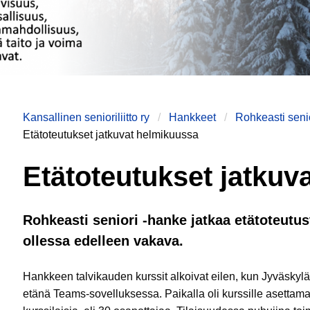
Kansallinen senioriliitto ry
Hankkeet
Rohkeasti seni
Etätoteutukset jatkuvat helmikuussa
Etätoteutukset jatkuv
Rohkeasti seniori -hanke jatkaa etätoteutu
ollessa edelleen vakava.
Hankkeen talvikauden kurssit alkoivat eilen, kun Jyväskylän
etänä Teams-sovelluksessa. Paikalla oli kurssille asett