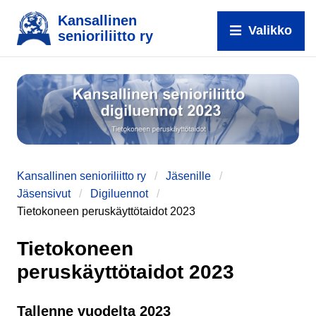
Kansallinen
Valikko
senioriliitto ry
Kansallinen senioriliitto ry
Jäsenille
Jäsensivut
Digiluennot
e
Tietokoneen peruskäyttötaidot 2023
Tietokoneen
peruskäyttötaidot 2023
Tallenne vuodelta 2023