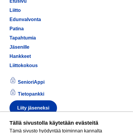
Etusivu
Liitto
Edunvalvonta
Patina
Tapahtumia
Jäsenille
Hankkeet
Liittokokous
SenioriAppi
Tietopankki
Liity jäseneksi
Tietoa evästeistä
Tällä sivustolla käytetään evästeitä
Tämä sivusto hyödyntää toiminnan kannalta