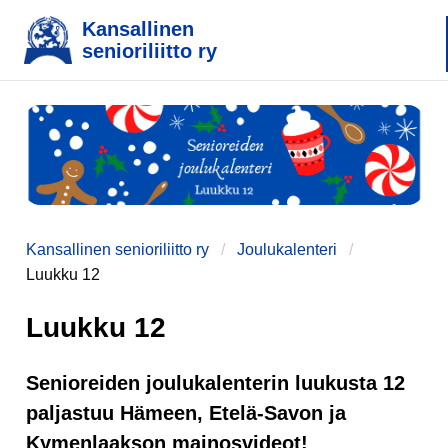
Kansallinen
senioriliitto ry
Kansallinen senioriliitto ry
Joulukalenteri
Luukku 12
Luukku 12
Senioreiden joulukalenterin luukusta 12
paljastuu Hämeen, Etelä-Savon ja
Kymenlaakson mainosvideot!