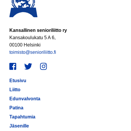
Kansallinen senioriliitto ry
Kansakoulukatu 5 A 6,
00100 Helsinki
toimisto@senioriliitto.fi
Facebook
Twitter
Instagram
Etusivu
Liitto
Edunvalvonta
Patina
Tapahtumia
Jäsenille