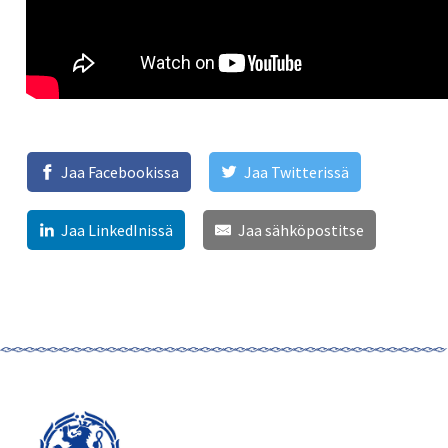
Jaa Facebookissa
Jaa Twitterissä
Jaa LinkedInissä
Jaa sähköpostitse