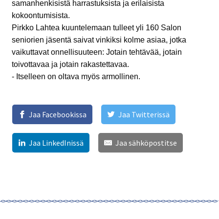
samanhenkisistä harrastuksista ja erilaisista
kokoontumisista.
Pirkko Lahtea kuuntelemaan tulleet yli 160 Salon
seniorien jäsentä saivat vinkiksi kolme asiaa, jotka
vaikuttavat onnellisuuteen: Jotain tehtävää, jotain
toivottavaa ja jotain rakastettavaa.
- Itselleen on oltava myös armollinen.
Jaa Facebookissa
Jaa Twitterissä
Jaa LinkedInissä
Jaa sähköpostitse