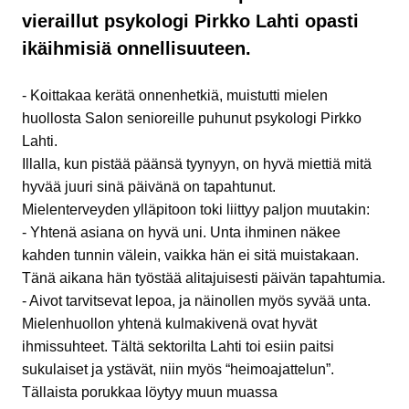
vieraillut psykologi Pirkko Lahti opasti
ikäihmisiä onnellisuuteen.
- Koittakaa kerätä onnenhetkiä, muistutti mielen
huollosta Salon senioreille puhunut psykologi Pirkko
Lahti.
Illalla, kun pistää päänsä tyynyyn, on hyvä miettiä mitä
hyvää juuri sinä päivänä on tapahtunut.
Mielenterveyden ylläpitoon toki liittyy paljon muutakin:
- Yhtenä asiana on hyvä uni. Unta ihminen näkee
kahden tunnin välein, vaikka hän ei sitä muistakaan.
Tänä aikana hän työstää alitajuisesti päivän tapahtumia.
- Aivot tarvitsevat lepoa, ja näinollen myös syvää unta.
Mielenhuollon yhtenä kulmakivenä ovat hyvät
ihmissuhteet. Tältä sektorilta Lahti toi esiin paitsi
sukulaiset ja ystävät, niin myös “heimoajattelun”.
Tällaista porukkaa löytyy muun muassa