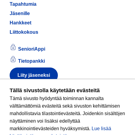
Tapahtumia
Jäsenille
Hankkeet
Liittokokous
SenioriAppi
Tietopankki
Liity jäseneksi
Tietoa evästeistä
Tällä sivustolla käytetään evästeitä
Tämä sivusto hyödyntää toiminnan kannalta
Kansallinen senioriliitto ry
on valtakunnallinen
välttämättömiä evästeitä sekä sivuston kehittämisen
eläkeläisjärjestö, joka edistää ikääntyvien ja
mahdollistavia tilastointievästeitä. Joidenkin sisältöjen
eläkeläisten sosiaalista turvallisuutta ja hyvinvointia
näyttäminen voi lisäksi edellyttää
sekä valvoo heidän oikeuksiaan liiton arvoja
markkinointievästeiden hyväksymistä.
Lue lisää
noudattaen. Liitto on puolueisiin kuulumaton.