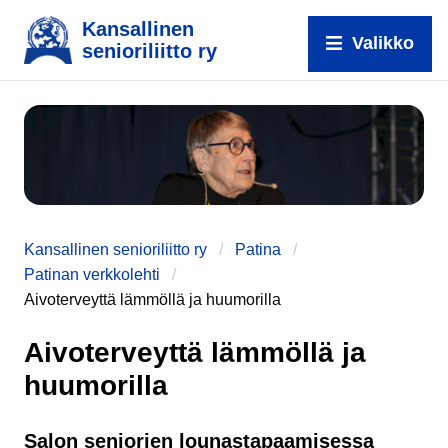
Kansallinen
Valikko
senioriliitto ry
e
Kansallinen senioriliitto ry
Patina
Patinan verkkolehti
Aivoterveyttä lämmöllä ja huumorilla
Aivoterveyttä lämmöllä ja
huumorilla
Salon seniorien lounastapaamisessa