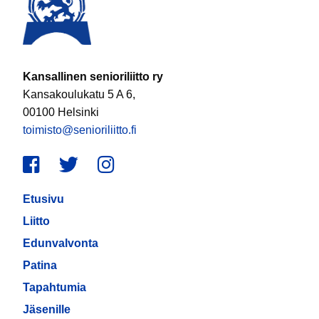
Kansallinen senioriliitto ry
Kansakoulukatu 5 A 6,
00100 Helsinki
toimisto@senioriliitto.fi
Facebook
Twitter
Instagram
Etusivu
Liitto
Edunvalvonta
Patina
Tapahtumia
Jäsenille