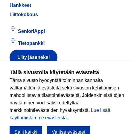
Hankkeet
Liittokokous
SenioriAppi
Tietopankki
Liity jäseneksi
Tietoa evästeistä
Tällä sivustolla käytetään evästeitä
Tämä sivusto hyödyntää toiminnan kannalta
Kansallinen senioriliitto ry
on valtakunnallinen
välttämättömiä evästeitä sekä sivuston kehittämisen
eläkeläisjärjestö, joka edistää ikääntyvien ja
mahdollistavia tilastointievästeitä. Joidenkin sisältöjen
eläkeläisten sosiaalista turvallisuutta ja hyvinvointia
näyttäminen voi lisäksi edellyttää
sekä valvoo heidän oikeuksiaan liiton arvoja
markkinointievästeiden hyväksymistä.
Lue lisää
noudattaen. Liitto on puolueisiin kuulumaton.
käyttämistämme evästeistä.​​​​​​
Salli kaikki
Valitse evästeet
Tule mukaan!