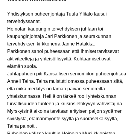
Yhdistyksen puheenjohtaja Tuula Ylitalo lausui
tervehdyssanat.
Heinolan kaupungin tervehdyksen juhlaan toi
kaupunginjohtaja Jari Parkkonen ja seurakunnan
tervehdyksen kirkkoherra Janne Hatakka.
Parkkonen sanoi puheessaan että ihmiset tarvitsevat
aktiviteetteja ja yhteisöllisyyttä. Kohtaamiset ovat
elämän suola.
Juhlapuheen piti Kansallisen senioriliiton puheenjohtaja
Anneli Taina. Taina muistutti omassa puheessaan siitä,
että mikä merkitys on tämän päivän senioreilla
yhteiskunnassa. Heillä on tärkeä rooli yhteiskunnan
turvallisuuden tunteen ja kriisinsietokyvyn vahvistajina.
Myrskyisinä aikoina tarvitaan erityisen paljon sydämen
sivistystä, elämänmyönteisyyttä ja suoraselkäisyyttä,
Taina painotti.
Puheiden välissä kuultiin Heinolan Musiikkiopiston