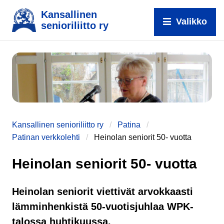
Kansallinen
Valikko
senioriliitto ry
e
Kansallinen senioriliitto ry
Patina
Patinan verkkolehti
Heinolan seniorit 50- vuotta
Heinolan seniorit 50- vuotta
Heinolan seniorit viettivät arvokkaasti
lämminhenkistä 50-vuotisjuhlaa WPK-
talossa huhtikuussa.