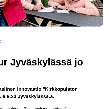
i
ur Jyväskylässä jo
aalinen innovaatio "Kirkkopuiston
. 8.9.23 Jyväskylässä.ä.
en tapahtuma ”Kirkkopuiston Laudatur”