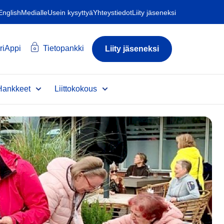
 English
Medialle
Usein kysyttyä
Yhteystiedot
Liity jäseneksi
riAppi
Tietopankki
Liity jäseneksi
Hankkeet
Liittokokous