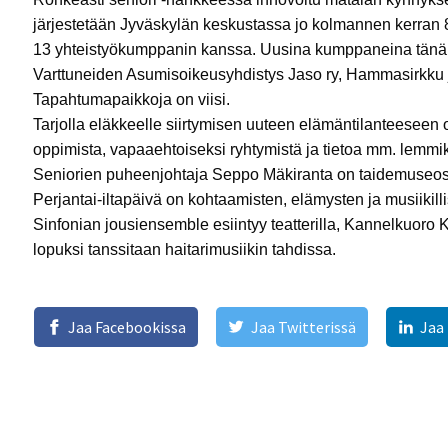
järjestetään Jyväskylän keskustassa jo kolmannen kerran 8
13 yhteistyökumppanin kanssa. Uusina kumppaneina tänä
Varttuneiden Asumisoikeusyhdistys Jaso ry, Hammasirkku 
Tapahtumapaikkoja on viisi.
Tarjolla eläkkeelle siirtymisen uuteen elämäntilanteeseen 
oppimista, vapaaehtoiseksi ryhtymistä ja tietoa mm. lemmi
Seniorien puheenjohtaja Seppo Mäkiranta on taidemuseos
Perjantai-iltapäivä on kohtaamisten, elämysten ja musiikil
Sinfonian jousiensemble esiintyy teatterilla, Kannelkuoro 
lopuksi tanssitaan haitarimusiikin tahdissa.
Jaa Facebookissa
Jaa Twitterissä
Jaa