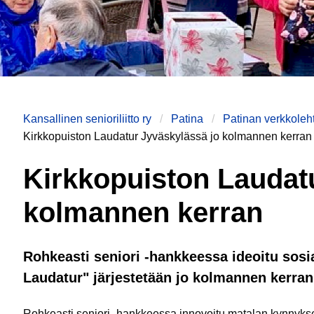
Kansallinen senioriliitto ry
Patina
Patinan verkkoleht
Kirkkopuiston Laudatur Jyväskylässä jo kolmannen kerran
Kirkkopuiston Laudat
kolmannen kerran
Rohkeasti seniori -hankkeessa ideoitu sosi
Laudatur" järjestetään jo kolmannen kerran
Rohkeasti seniori -hankkeessa innovoitu matalan kynnyks