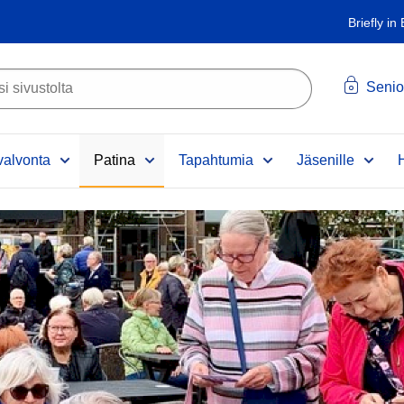
Briefly in
Senio
alvonta
Patina
Tapahtumia
Jäsenille