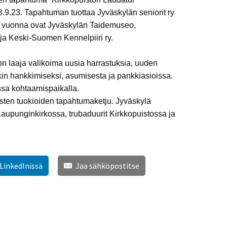
.9.23. Tapahtuman tuottaa Jyväskylän seniorit ry
 vuonna ovat Jyväskylän Taidemuseo,
ja Keski-Suomen Kennelpiiri ry.
on laaja valikoima uusia harrastuksia, uuden
kin hankkimiseksi, asumisesta ja pankkiasioissa.
sa kohtaamispaikalla.
listen tuokioiden tapahtumaketju. Jyväskylä
Kaupunginkirkossa, trubaduurit Kirkkopuistossa ja
 LinkedInissä
Jaa sähköpostitse