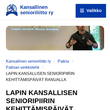
Kansallinen
Valikko
senioriliitto ry
e
Kansallinen senioriliitto ry
Patina
Patinan verkkolehti
LAPIN KANSALLISEN SENIORIPIIRIN
KEHITTÄMISPÄIVÄT RANUALLA
LAPIN KANSALLISEN
SENIORIPIIRIN
KEHITTÄMISPÄIVÄT