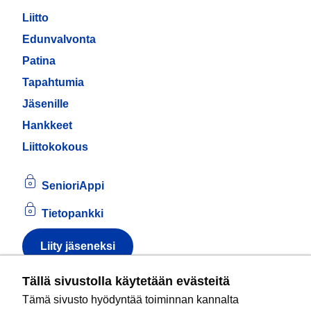
Liitto
Edunvalvonta
Patina
Tapahtumia
Jäsenille
Hankkeet
Liittokokous
SenioriAppi
Tietopankki
Liity jäseneksi
Tietoa evästeistä
Tällä sivustolla käytetään evästeitä
Tämä sivusto hyödyntää toiminnan kannalta