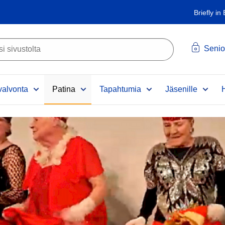
Briefly in
Senio
alvonta
Patina
Tapahtumia
Jäsenille