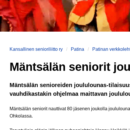
Kansallinen senioriliitto ry
Patina
Patinan verkkoleht
Mäntsälän seniorit jo
Mäntsälän senioreiden joululounas-tilaisuus
vauhdikastakin ohjelmaa maittavan joululo
Mäntsälän seniorit nauttivat 80 jäsenen joukolla joululouna
Ohkolassa.