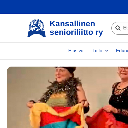
Kansallinen
Etsi
senioriliitto ry
sivustolta
Etsi
Etusivu
Liitto
Edunv
e