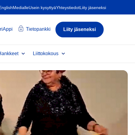
 English
Medialle
Usein kysyttyä
Yhteystiedot
Liity jäseneksi
riAppi
Tietopankki
Liity jäseneksi
Hankkeet
Liittokokous