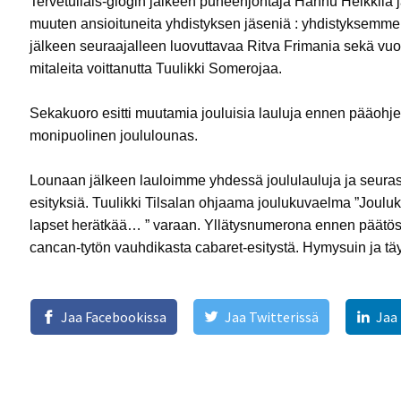
Tervetuliais-glögin jälkeen puheenjohtaja Hannu Heikkilä ja
muuten ansioituneita yhdistyksen jäseniä : yhdistyksemme
jälkeen seuraajalleen luovuttavaa Ritva Frimania sekä vu
mitaleita voittanutta Tuulikki Somerojaa.
Sekakuoro esitti muutamia jouluisia lauluja ennen pääohjelm
monipuolinen joululounas.
Lounaan jälkeen lauloimme yhdessä joululauluja ja seuras
esityksiä. Tuulikki Tilsalan ohjaama joulukuvaelma ”Joulukirk
lapset herätkää… ” varaan. Yllätysnumerona ennen päätösk
cancan-tytön vauhdikasta cabaret-esitystä. Hymysuin ja täy
Jaa Facebookissa
Jaa Twitterissä
Jaa