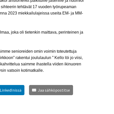
koi ansiomerkit palkituille jäsenille ja huomioi
 sihteerin tehtävät 17 vuoden työrupeaman
onna 2023 miekkailulajeissa useita EM- ja MM-
aa, joka oli tietenkin maittava, perinteinen ja
imme senioreiden omin voimin toteutettuja
koon” rakentui joululaulun ” Kello löi jo viisi,
ahvittelua saimme ihastella viiden ikinuoren
sin vatsoin kotimatkalle.
 LinkedInissä
Jaa sähköpostitse