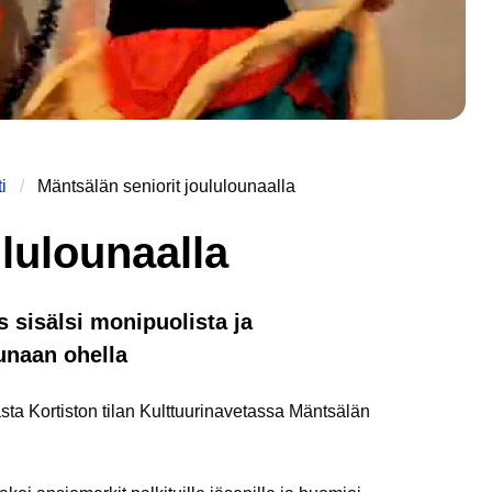
i
Mäntsälän seniorit joululounaalla
ululounaalla
 sisälsi monipuolista ja
unaan ohella
sta Kortiston tilan Kulttuurinavetassa Mäntsälän