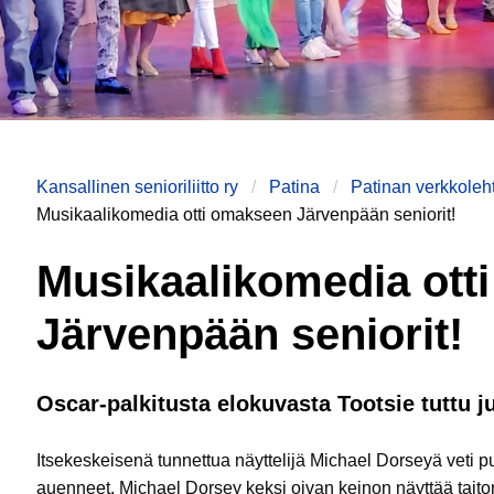
Kansallinen senioriliitto ry
Patina
Patinan verkkoleht
Musikaalikomedia otti omakseen Järvenpään seniorit!
Musikaalikomedia ott
Järvenpään seniorit!
Oscar-palkitusta elokuvasta Tootsie tuttu 
Itsekeskeisenä tunnettua näyttelijä Michael Dorseyä veti 
auenneet. Michael Dorsey keksi oivan keinon näyttää taito