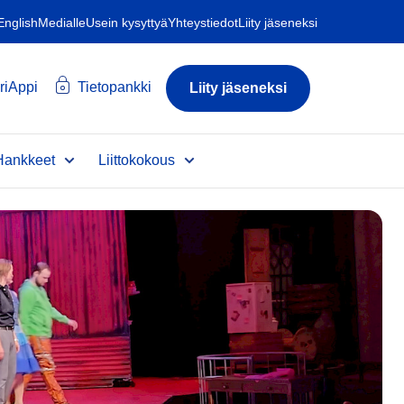
 English
Medialle
Usein kysyttyä
Yhteystiedot
Liity jäseneksi
riAppi
Tietopankki
Liity jäseneksi
Hankkeet
Liittokokous