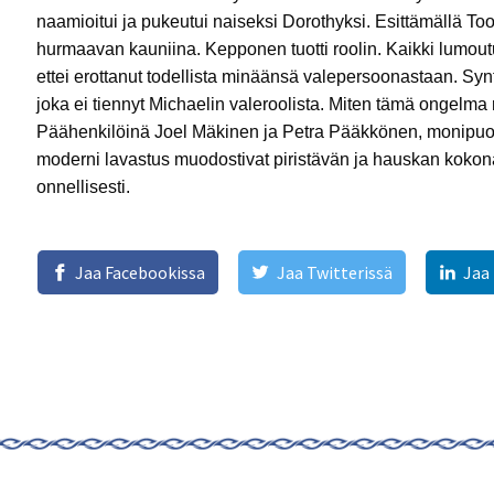
naamioitui ja pukeutui naiseksi Dorothyksi. Esittämällä Too
hurmaavan kauniina. Kepponen tuotti roolin. Kaikki lumoutu
ettei erottanut todellista minäänsä valepersoonastaan. Synt
joka ei tiennyt Michaelin valeroolista. Miten tämä ongelma 
Päähenkilöinä Joel Mäkinen ja Petra Pääkkönen, monipuolin
moderni lavastus muodostivat piristävän ja hauskan kokon
onnellisesti.
Jaa Facebookissa
Jaa Twitterissä
Jaa