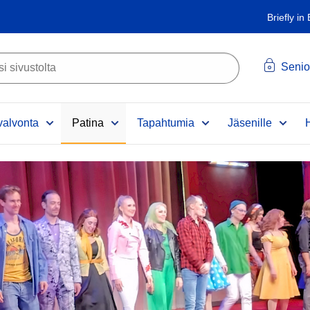
Briefly in
Senio
alvonta
Patina
Tapahtumia
Jäsenille