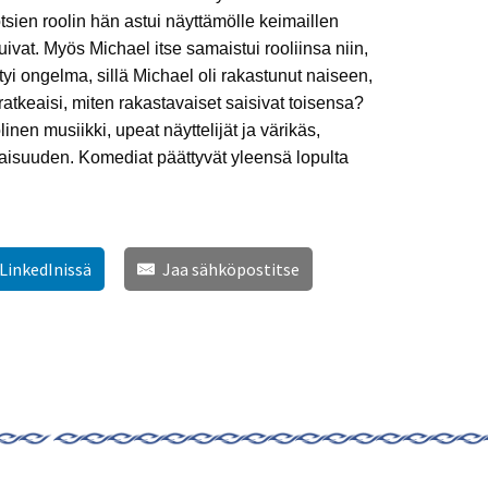
tsien roolin hän astui näyttämölle keimaillen
ivat. Myös Michael itse samaistui rooliinsa niin,
yi ongelma, sillä Michael oli rakastunut naiseen,
ratkeaisi, miten rakastavaiset saisivat toisensa?
en musiikki, upeat näyttelijät ja värikäs,
aisuuden. Komediat päättyvät yleensä lopulta
 LinkedInissä
Jaa sähköpostitse