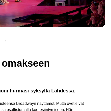
i
i omakseen
juoni hurmasi syksyllä Lahdessa.
puoleensa Broadwayn näyttämöt. Mutta ovet eivät
nsa osallistumalla koe-esiintymiseen. Hän