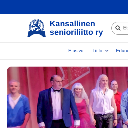
Kansallinen
Etsi
senioriliitto ry
sivustolta
Etsi
Etusivu
Liitto
Edunv
e