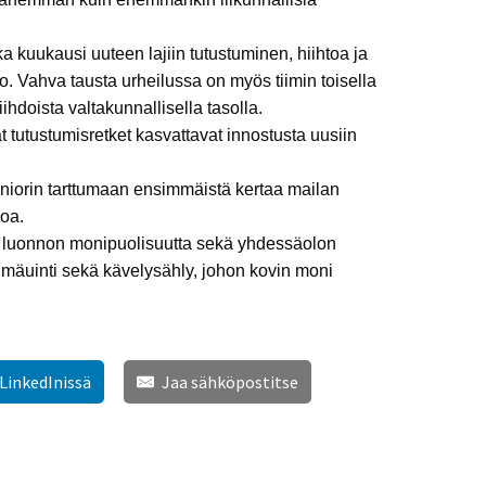
a kuukausi uuteen lajiin tutustuminen, hiihtoa ja
. Vahva tausta urheilussa on myös tiimin toisella
ihdoista valtakunnallisella tasolla.
at tutustumisretket kasvattavat innostusta uusiin
niorin tarttumaan ensimmäistä kertaa mailan
loa.
okea luonnon monipuolisuutta sekä yhdessäolon
ylmäuinti sekä kävelysähly, johon kovin moni
 LinkedInissä
Jaa sähköpostitse