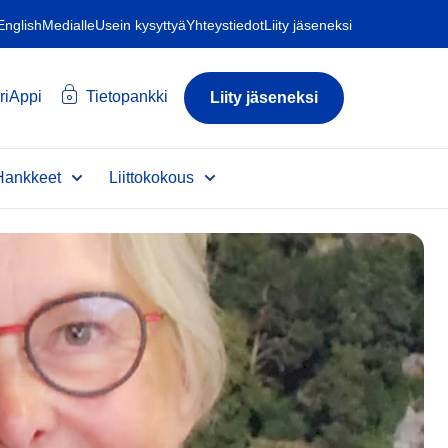
 English
Medialle
Usein kysyttyä
Yhteystiedot
Liity jäseneksi
riAppi
Tietopankki
Liity jäseneksi
Hankkeet
Liittokokous