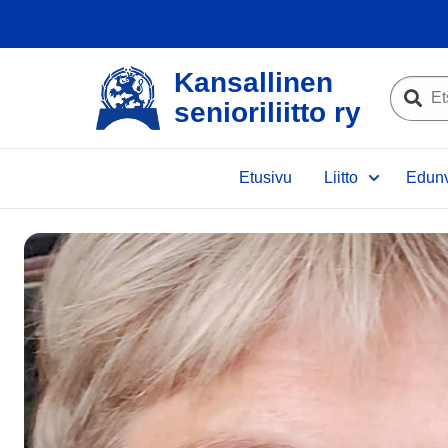
Kansallinen
Etsi
senioriliitto ry
sivustolta
Etsi
Etusivu
Liitto
Edunv
e