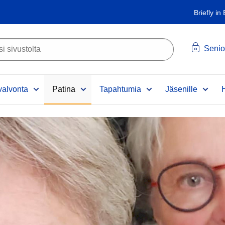
Briefly in
Senio
alvonta
Patina
Tapahtumia
Jäsenille