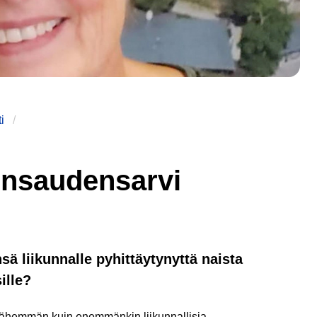
i
runsaudensarvi
ä liikunnalle pyhittäytynyttä naista
ille?
n vähemmän kuin enemmänkin liikunnallisia