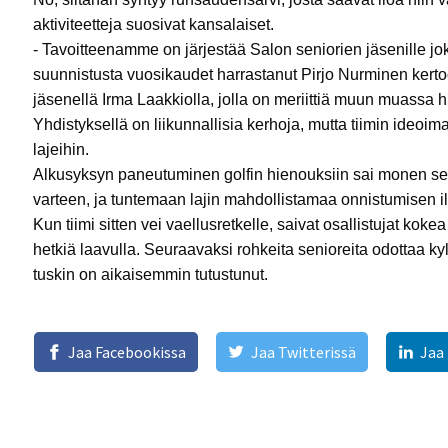
aktiviteetteja suosivat kansalaiset.
- Tavoitteenamme on järjestää Salon seniorien jäsenille jok
suunnistusta vuosikaudet harrastanut Pirjo Nurminen kertoo
jäsenellä Irma Laakkiolla, jolla on meriittiä muun muassa hi
Yhdistyksellä on liikunnallisia kerhoja, mutta tiimin ideoim
lajeihin.
Alkusyksyn paneutuminen golfin hienouksiin sai monen se
varteen, ja tuntemaan lajin mahdollistamaa onnistumisen i
Kun tiimi sitten vei vaellusretkelle, saivat osallistujat k
hetkiä laavulla. Seuraavaksi rohkeita senioreita odottaa k
tuskin on aikaisemmin tutustunut.
Jaa Facebookissa
Jaa Twitterissä
Jaa