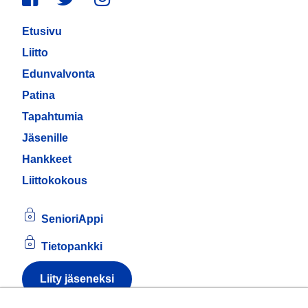
Etusivu
Liitto
Edunvalvonta
Patina
Tapahtumia
Jäsenille
Hankkeet
Liittokokous
SenioriAppi
Tietopankki
Liity jäseneksi