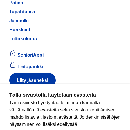
Patina
Tapahtumia
Jäsenille
Hankkeet
Liittokokous
SenioriAppi
Tietopankki
Liity jäseneksi
Tietoa evästeistä
Tällä sivustolla käytetään evästeitä
Tämä sivusto hyödyntää toiminnan kannalta
Kansallinen senioriliitto ry
on valtakunnallinen
välttämättömiä evästeitä sekä sivuston kehittämisen
eläkeläisjärjestö, joka edistää ikääntyvien ja
mahdollistavia tilastointievästeitä. Joidenkin sisältöjen
eläkeläisten sosiaalista turvallisuutta ja hyvinvointia
näyttäminen voi lisäksi edellyttää