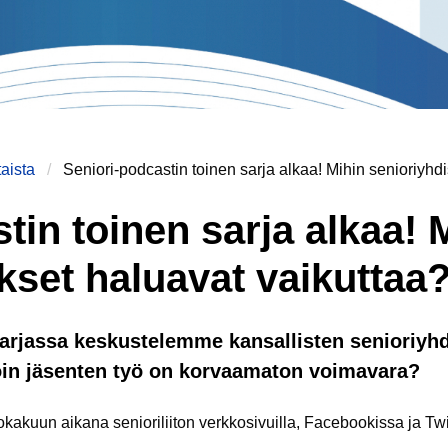
aista
Seniori-podcastin toinen sarja alkaa! Mihin senioriyhd
tin toinen sarja alkaa! 
kset haluavat vaikuttaa
sarjassa keskustelemme kansallisten senioriyh
voin jäsenten työ on korvaamaton voimavara?
kakuun aikana senioriliiton verkkosivuilla, Facebookissa ja Twi