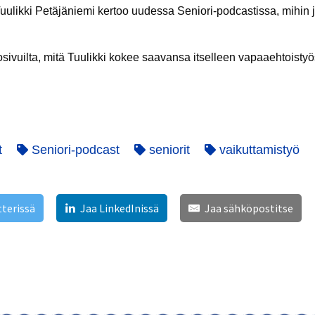
ulikki Petäjäniemi kertoo uudessa Seniori-podcastissa, mihin 
sivuilta, mitä Tuulikki kokee saavansa itselleen vapaaehtoistyö
t
Seniori-podcast
seniorit
vaikuttamistyö
tterissä
Jaa LinkedInissä
Jaa sähköpostitse