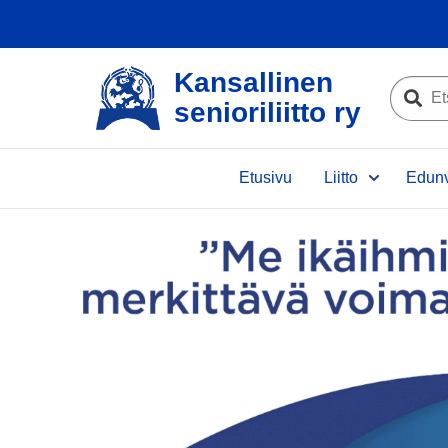
Kansallinen
Etsi
senioriliitto ry
sivustolta
Etsi
Etusivu
Liitto
Edunv