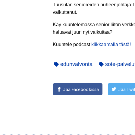
Tuusulan senioreiden puheenjohtaja Tu
vaikuttanut.
Käy kuuntelemassa senioriliiton verkko
haluavat juuri nyt vaikuttaa?
Kuuntele podcast
klikkaamalla tästä!
edunvalvonta
sote-palvelu
Jaa Facebookissa
Jaa Twi