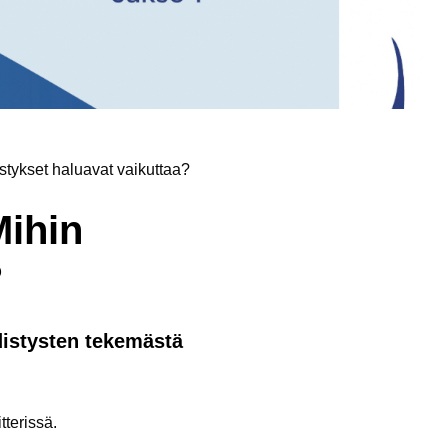
istykset haluavat vaikuttaa?
Mihin
?
distysten tekemästä
tterissä.