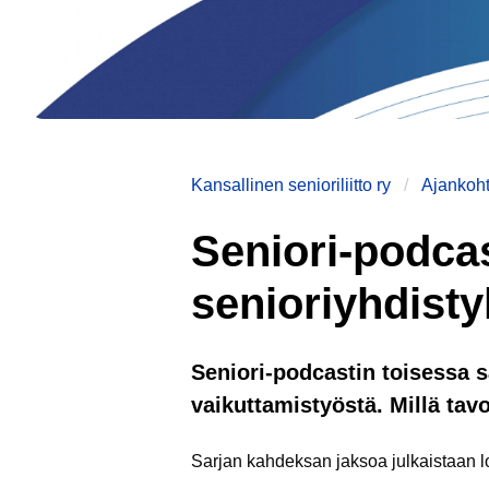
Kansallinen senioriliitto ry
Ajankoht
Seniori-podcas
senioriyhdisty
Seniori-podcastin toisessa 
vaikuttamistyöstä. Millä ta
Sarjan kahdeksan jaksoa julkaistaan lo