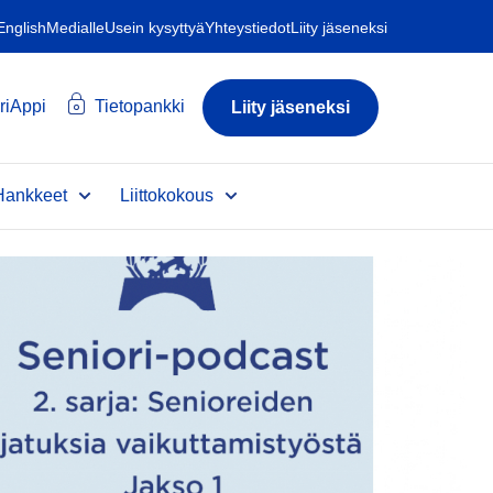
 English
Medialle
Usein kysyttyä
Yhteystiedot
Liity jäseneksi
riAppi
Tietopankki
Liity jäseneksi
Hankkeet
Liittokokous