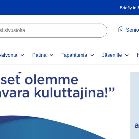
Briefly in
Senio
alvonta
Patina
Tapahtumia
Jäsenille