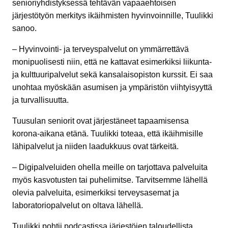
senioriyhdistyksessä tehtävän vapaaehtoisen
järjestötyön merkitys ikäihmisten hyvinvoinnille, Tuulikki
sanoo.
– Hyvinvointi- ja terveyspalvelut on ymmärrettävä
monipuolisesti niin, että ne kattavat esimerkiksi liikunta-
ja kulttuuripalvelut sekä kansalaisopiston kurssit. Ei saa
unohtaa myöskään asumisen ja ympäristön viihtyisyyttä
ja turvallisuutta.
Tuusulan seniorit ovat järjestäneet tapaamisensa
korona-aikana etänä. Tuulikki toteaa, että ikäihmisille
lähipalvelut ja niiden laadukkuus ovat tärkeitä.
– Digipalveluiden ohella meille on tarjottava palveluita
myös kasvotusten tai puhelimitse. Tarvitsemme lähellä
olevia palveluita, esimerkiksi terveysasemat ja
laboratoriopalvelut on oltava lähellä.
Tuulikki pohtii podcastissa järjestöjen taloudellista