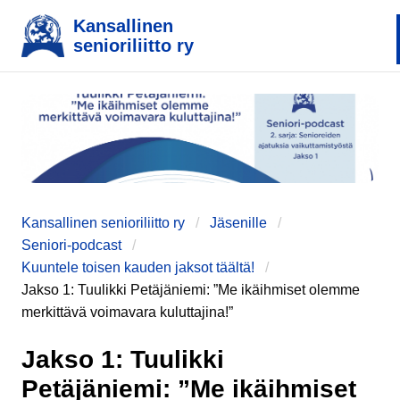
Kansallinen
senioriliitto ry
Kansallinen senioriliitto ry
Jäsenille
Seniori-podcast
e
Kuuntele toisen kauden jaksot täältä!
Jakso 1: Tuulikki Petäjäniemi: ”Me ikäihmiset olemme
merkittävä voimavara kuluttajina!”
Jakso 1: Tuulikki
Petäjäniemi: ”Me ikäihmiset