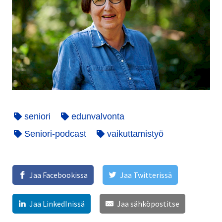
seniori
edunvalvonta
Seniori-podcast
vaikuttamistyö
Jaa Facebookissa
Jaa Twitterissä
Jaa LinkedInissä
Jaa sähköpostitse