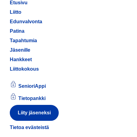
Etusivu
Liitto
Edunvalvonta
Patina
Tapahtumia
Jäsenille
Hankkeet
Liittokokous
SenioriAppi
Tietopankki
Liity jäseneksi
Tietoa evästeistä