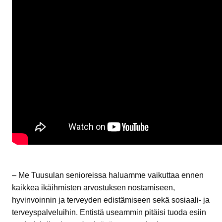
– Me Tuusulan senioreissa haluamme vaikuttaa ennen
kaikkea ikäihmisten arvostuksen nostamiseen,
hyvinvoinnin ja terveyden edistämiseen sekä sosiaali- ja
terveyspalveluihin. Entistä useammin pitäisi tuoda esiin