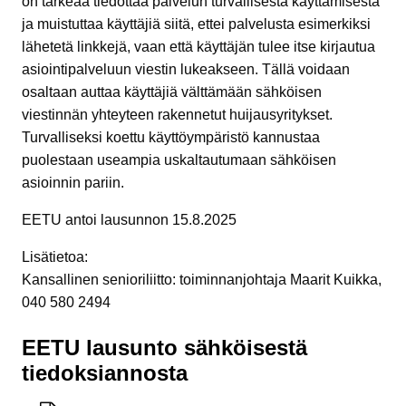
on tärkeää tiedottaa palvelun turvallisesta käyttämisestä
ja muistuttaa käyttäjiä siitä, ettei palvelusta esimerkiksi
lähetetä linkkejä, vaan että käyttäjän tulee itse kirjautua
asiointipalveluun viestin lukeakseen. Tällä voidaan
osaltaan auttaa käyttäjiä välttämään sähköisen
viestinnän yhteyteen rakennetut huijausyritykset.
Turvalliseksi koettu käyttöympäristö kannustaa
puolestaan useampia uskaltautumaan sähköisen
asioinnin pariin.
EETU antoi lausunnon 15.8.2025
Lisätietoa:
Kansallinen senioriliitto: toiminnanjohtaja Maarit Kuikka,
040 580 2494
EETU lausunto sähköisestä
tiedoksiannosta