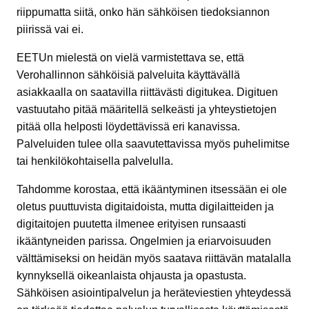
riippumatta siitä, onko hän sähköisen tiedoksiannon
piirissä vai ei.
EETUn mielestä on vielä varmistettava se, että
Verohallinnon sähköisiä palveluita käyttävällä
asiakkaalla on saatavilla riittävästi digitukea. Digituen
vastuutaho pitää määritellä selkeästi ja yhteystietojen
pitää olla helposti löydettävissä eri kanavissa.
Palveluiden tulee olla saavutettavissa myös puhelimitse
tai henkilökohtaisella palvelulla.
Tahdomme korostaa, että ikääntyminen itsessään ei ole
oletus puuttuvista digitaidoista, mutta digilaitteiden ja
digitaitojen puutetta ilmenee erityisen runsaasti
ikääntyneiden parissa. Ongelmien ja eriarvoisuuden
välttämiseksi on heidän myös saatava riittävän matalalla
kynnyksellä oikeanlaista ohjausta ja opastusta.
Sähköisen asiointipalvelun ja heräteviestien yhteydessä