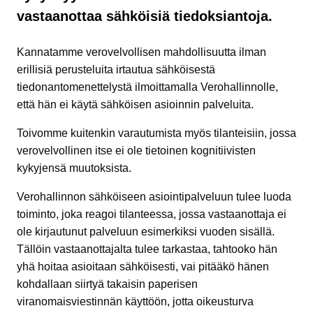
vastaanottaa sähköisiä tiedoksiantoja.
Kannatamme verovelvollisen mahdollisuutta ilman
erillisiä perusteluita irtautua sähköisestä
tiedonantomenettelystä ilmoittamalla Verohallinnolle,
että hän ei käytä sähköisen asioinnin palveluita.
Toivomme kuitenkin varautumista myös tilanteisiin, jossa
verovelvollinen itse ei ole tietoinen kognitiivisten
kykyjensä muutoksista.
Verohallinnon sähköiseen asiointipalveluun tulee luoda
toiminto, joka reagoi tilanteessa, jossa vastaanottaja ei
ole kirjautunut palveluun esimerkiksi vuoden sisällä.
Tällöin vastaanottajalta tulee tarkastaa, tahtooko hän
yhä hoitaa asioitaan sähköisesti, vai pitääkö hänen
kohdallaan siirtyä takaisin paperisen
viranomaisviestinnän käyttöön, jotta oikeusturva