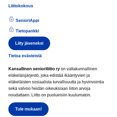
Liittokokous
SenioriAppi
Tietopankki
Liity jäseneksi
Tietoa evästeistä
Kansallinen senioriliitto ry
on valtakunnallinen
eläkeläisjärjestö, joka edistää ikääntyvien ja
eläkeläisten sosiaalista turvallisuutta ja hyvinvointia
sekä valvoo heidän oikeuksiaan liiton arvoja
noudattaen. Liitto on puolueisiin kuulumaton.
Tule mukaan!