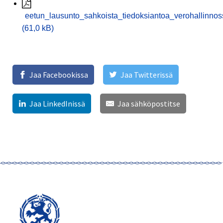
eetun_lausunto_sahkoista_tiedoksiantoa_verohallinno
(61,0 kB)
Jaa Facebookissa
Jaa Twitterissä
Jaa LinkedInissä
Jaa sähköpostitse