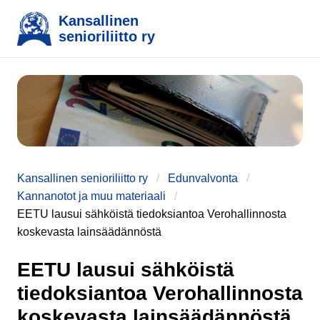
Kansallinen
senioriliitto ry
e
Kansallinen senioriliitto ry
Edunvalvonta
Kannanotot ja muu materiaali
EETU lausui sähköistä tiedoksiantoa Verohallinnosta
koskevasta lainsäädännöstä
EETU lausui sähköistä
tiedoksiantoa Verohallinnosta
koskevasta lainsäädännöstä