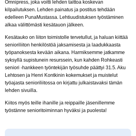
Omnipress, joka voitti lehden taittoa koskevan
kilpailutuksen. Lehden painatus ja postitus tehdään
edelleen PunaMustassa. Lehtiuudistuksen työstäminen
alkaa välittömästi kesätauon jälkeen.
Kesätauko on liiton toimistolle tervetullut, ja haluan kiittää
senioriliiton henkilöstöä jaksamisesta ja laadukkaasta
työpanoksesta kevään aikana. Harmiksemme jatkamme
syksyllä supistunein resurssein, kun kahden Rohkeasti
seniori -hankkeen työntekijän työsuhde päättyi 31.5. Aku
Lehtosen ja Henri Kontkinin kokemukset ja muistelut
työajasta senioriliitossa on kirjattu julkaistavaksi tämän
lehden sivuilla.
Kiitos myös teille ihanille ja reippaille jäsenillemme
työstänne senioritoiminnan hyväksi ja puolesta!