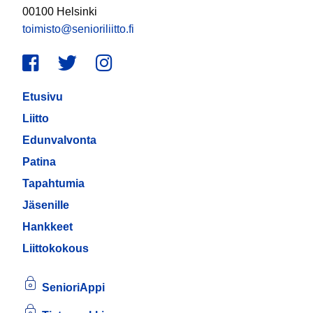
00100 Helsinki
toimisto@senioriliitto.fi
Facebook
Twitter
Instagram
Etusivu
Liitto
Edunvalvonta
Patina
Tapahtumia
Jäsenille
Hankkeet
Liittokokous
SenioriAppi