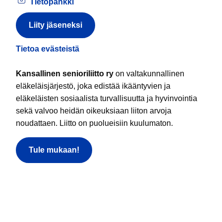
Tietopankki
Liity jäseneksi
Tietoa evästeistä
Kansallinen senioriliitto ry
on valtakunnallinen
eläkeläisjärjestö, joka edistää ikääntyvien ja
eläkeläisten sosiaalista turvallisuutta ja hyvinvointia
sekä valvoo heidän oikeuksiaan liiton arvoja
noudattaen. Liitto on puolueisiin kuulumaton.
Tule mukaan!