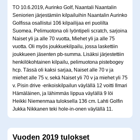
TO 10.6.2019, Aurinko Golf, Naantali Naantalin
Seniorien järjestämiin kilpailuihin Naantalin Aurinko
Golfissa osallistui 106 kilpailijaa eri puolilta
Suomea. Pelimuotona oli lyöntipeli scratch, sarjoina
Naiset yli ja alle 70 vuotta, Miehet yli ja alle 75
vuotta. Oli myös joukkuekilpailu, jossa laskettiin
joukkueen jäsenten pb-summa. Lisäksi järjestettiin
henkilökohtainen kilpailu, pelimuotona pistebogey
hcp. Tässä oli kaksi sarjaa, Naiset alle 70 v ja
miehet alle 75 v, sekä Naiset yli 70 v ja miehet yli 75
v. Pisin drive -erikoiskilpailun väylällä 12 voitti Ilmari
Hämäläinen, ja lähimmäs lippua väylällä 9 löi
Heikki Niemenmaa tuloksella 136 cm. Lahti Golfin
Jukka Nikkanen teki hole-in-onen väylällä 11.
Vuoden 2019 tulokset