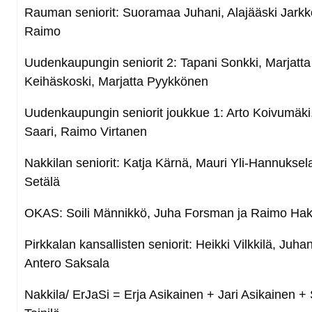
Rauman seniorit: Suoramaa Juhani, Alajääski Jarkko
Raimo
Uudenkaupungin seniorit 2: Tapani Sonkki, Marjatta
Keihäskoski, Marjatta Pyykkönen
Uudenkaupungin seniorit joukkue 1: Arto Koivumäki
Saari, Raimo Virtanen
Nakkilan seniorit: Katja Kärnä, Mauri Yli-Hannuksel
Setälä
OKAS: Soili Männikkö, Juha Forsman ja Raimo Hak
Pirkkalan kansallisten seniorit: Heikki Vilkkilä, Juhani
Antero Saksala
Nakkila/ ErJaSi = Erja Asikainen + Jari Asikainen + 