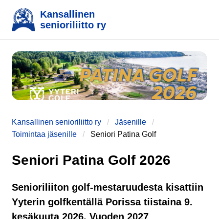
Kansallinen
senioriliitto ry
Kansallinen senioriliitto ry
Jäsenille
Toimintaa jäsenille
Seniori Patina Golf
e
Seniori Patina Golf 2026
Senioriliiton golf-mestaruudesta kisattiin
Yyterin golfkentällä Porissa tiistaina 9.
kesäkuuta 2026. Vuoden 2027