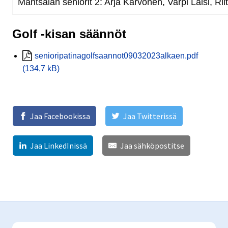
Mäntsälän seniorit 2: Arja Karvonen, Varpi Laisi, Ri
Golf -kisan säännöt
senioripatinagolfsaannot09032023alkaen.pdf
(134,7 kB)
Jaa Facebookissa
Jaa Twitterissä
Jaa LinkedInissä
Jaa sähköpostitse