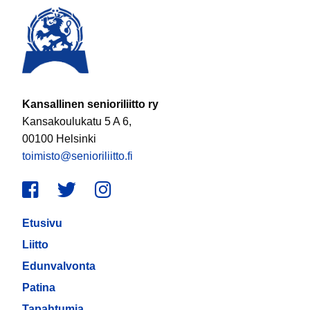
Kansallinen senioriliitto ry
Kansakoulukatu 5 A 6,
00100 Helsinki
toimisto@senioriliitto.fi
Facebook
Twitter
Instagram
Etusivu
Liitto
Edunvalvonta
Patina
Tapahtumia