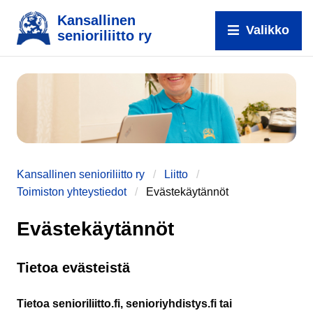
Kansallinen
Valikko
senioriliitto ry
e
Kansallinen senioriliitto ry
Liitto
Toimiston yhteystiedot
Evästekäytännöt
Evästekäytännöt
Tietoa evästeistä
Tietoa senioriliitto.fi, senioriyhdistys.fi tai