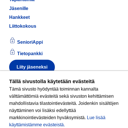
Jäsenille
Hankkeet
Liittokokous
SenioriAppi
Tietopankki
Liity jäseneksi
Tietoa evästeistä
Tällä sivustolla käytetään evästeitä
Tämä sivusto hyödyntää toiminnan kannalta
Kansallinen senioriliitto ry
on valtakunnallinen
välttämättömiä evästeitä sekä sivuston kehittämisen
eläkeläisjärjestö, joka edistää ikääntyvien ja
mahdollistavia tilastointievästeitä. Joidenkin sisältöjen
eläkeläisten sosiaalista turvallisuutta ja hyvinvointia
näyttäminen voi lisäksi edellyttää
sekä valvoo heidän oikeuksiaan liiton arvoja
markkinointievästeiden hyväksymistä.
Lue lisää
noudattaen. Liitto on puolueisiin kuulumaton.
käyttämistämme evästeistä.​​​​​​