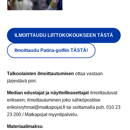
ILMOITTAUDU LIITTOKOKOUKSEEN TÄSTÄ
Ilmoittaudu Patina-golfiin TÄSTÄ!
Talkoolaisten ilmoittautumisen
ottaa vastaan
järjestävä piiri.
Median edustajat ja näytteilleasettajat
ilmoittautuvat
erikseen; ilmoittautuminen joko sähköpostitse
erikoisryhmat@matkapojat.fi tai soittamalla puh. 010 23
23 200 / Matkapojat myyntipalvelu.
Materiaalimaksu