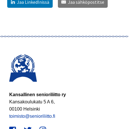
Jaa LinkedInissä
Jaa sähköpostitse
Kansallinen senioriliitto ry
Kansakoulukatu 5 A 6,
00100 Helsinki
toimisto@senioriliitto.fi