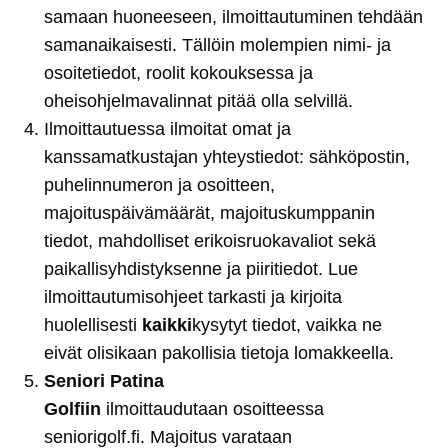
samaan huoneeseen, ilmoittautuminen tehdään
samanaikaisesti. Tällöin molempien nimi- ja
osoitetiedot, roolit kokouksessa ja
oheisohjelmavalinnat pitää olla selvillä.
Ilmoittautuessa ilmoitat omat ja
kanssamatkustajan yhteystiedot: sähköpostin,
puhelinnumeron ja osoitteen,
majoituspäivämäärät, majoituskumppanin
tiedot, mahdolliset erikoisruokavaliot sekä
paikallisyhdistyksenne ja piiritiedot. Lue
ilmoittautumisohjeet tarkasti ja kirjoita
huolellisesti
kaikki
kysytyt tiedot, vaikka ne
eivät olisikaan pakollisia tietoja lomakkeella.
Seniori Patina
Golfiin
ilmoittaudutaan osoitteessa
seniorigolf.fi. Majoitus varataan