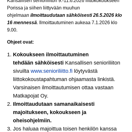
Kansallisen senioriliiton 9.-11.6.2026 liittokokoukseen
Porissa ja siihen liittyvään muuhun
ohjelmaan
ilmoittaudutaan sähköisesti 26.5.2026 klo
16 mennessä
. Ilmoittautuminen aukeaa 7.1.2026 klo
9.00.
Ohjeet ovat:
Kokoukseen ilmoittautuminen
tehdään
sähköisesti
Kansallisen senioriliiton
sivuilta
www.senioriliitto.fi
löytyvästä
liittokokoustapahtuman ohjaamasta linkistä.
Varsinaisen ilmoittautumisen ottaa vastaan
Matkapojat Oy.
Ilmoittaudutaan samanaikaisesti
majoitukseen, kokoukseen ja
oheisohjelmiin.
Jos haluaa majoittua toisen henkilön kanssa