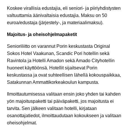
Koskee virallisia edustajia, eli seniori- ja piiriyhdistysten
valtuuttamia äänivaltaisia edustajia. Maksu on 50
euroa/edustaja (järjestely-, ja materiaalimaksu).
Majoitus- ja oheisohjelmapaketit
Senioriliitto on varannut Porin keskustasta Original
Sokos Hotel Vaakunan, Scandic Pori hotellin sekä
Ravintola ja Hotelli Amadon sekä Amado Cityhotellin
huoneet käyttöönsä. Hotellit sijaitsevat Porin
keskustassa ja ovat suhteellisen lähellä kokouspaikkaa,
Satakunnan Ammattikorkeakoulun kampusta.
Ilmoittautumisessa valitaan ensin joko yhden tai kahden
yön majoituspaketti tai päiväpaketti, jos majoitusta ei
tarvita. Sen jälkeen valitaan hotelli, kirjataan
osanottajatiedot, ilmoittaudutaan kokoukseen ja valitaan
oheisohjelmat.