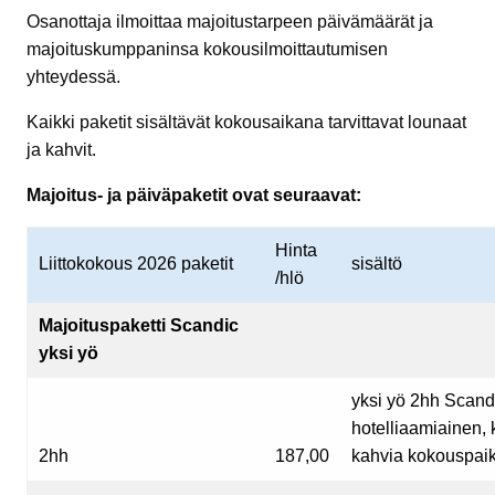
Osanottaja ilmoittaa majoitustarpeen päivämäärät ja
majoituskumppaninsa kokousilmoittautumisen
yhteydessä.
Kaikki paketit sisältävät kokousaikana tarvittavat lounaat
ja kahvit.
Majoitus- ja päiväpaketit ovat seuraavat:
Hinta
Liittokokous 2026 paketit
sisältö
/hlö
Majoituspaketti Scandic
yksi yö
yksi yö 2hh Scand
hotelliaamiainen, 
2hh
187,00
kahvia kokouspaik