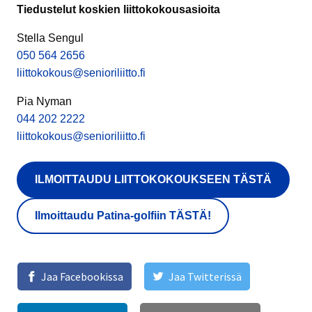
Tiedustelut koskien liittokokousasioita
Stella Sengul
050 564 2656
liittokokous@senioriliitto.fi
Pia Nyman
044 202 2222
liittokokous@senioriliitto.fi
ILMOITTAUDU LIITTOKOKOUKSEEN TÄSTÄ
Ilmoittaudu Patina-golfiin TÄSTÄ!
Jaa Facebookissa
Jaa Twitterissä