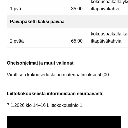
kokouspaikalla yks
1 pvä
35,00
iltapäiväkahvi
Päiväpaketti kaksi päivää
kokouspaikalla kak
2 pvää
65,00
iltapäiväkahvia
Oheisohjelmat ja muut valinnat
Virallisen kokousedustajan materiaalimaksu 50,00
Liittokokouksesta informoidaan seuraavasti:
7.1.2026 klo 14–16 Liittokokousinfo 1.