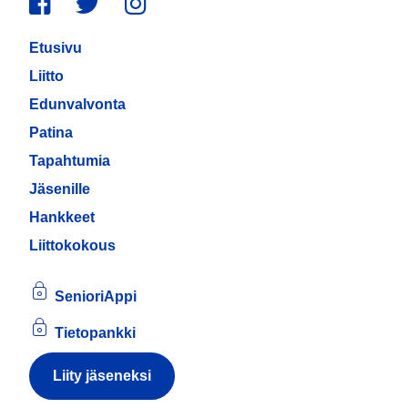
Facebook
Twitter
Instagram
Etusivu
Liitto
Edunvalvonta
Patina
Tapahtumia
Jäsenille
Hankkeet
Liittokokous
SenioriAppi
Tietopankki
Liity jäseneksi