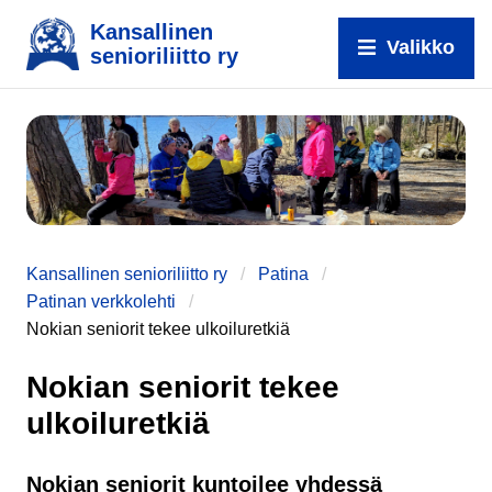
Kansallinen
Valikko
senioriliitto ry
e
Kansallinen senioriliitto ry
Patina
Patinan verkkolehti
Nokian seniorit tekee ulkoiluretkiä
Nokian seniorit tekee
ulkoiluretkiä
Nokian seniorit kuntoilee yhdessä