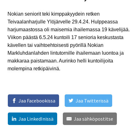
Nokian seniorit teki kimppakyydein retken
Teivaalanharjulle Ylöjärvelle 29.4.24. Hulppeassa
harjumaastossa oli maisemia ihailemassa 19 kävelijää.
Viikon päästä 6.5.24 kuntoili 17 senioria keskustasta
kävellen tai vaihtoehtoisesti pyörillä Nokian
Markluhdanlahden lintutornille ihailemaan luontoa ja
makkaraa paistamaan. Aurinko helli kuntoilijoita
molempina retkipäivinä.
Jaa Facebookissa
Jaa Twitterissä
Jaa LinkedInissä
Jaa sähköpostitse