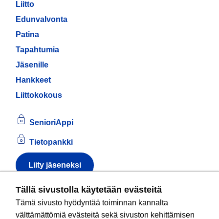
Liitto
Edunvalvonta
Patina
Tapahtumia
Jäsenille
Hankkeet
Liittokokous
SenioriAppi
Tietopankki
Liity jäseneksi
Tietoa evästeistä
Tällä sivustolla käytetään evästeitä
Tämä sivusto hyödyntää toiminnan kannalta
Kansallinen senioriliitto ry
on valtakunnallinen
välttämättömiä evästeitä sekä sivuston kehittämisen