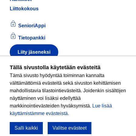
Liittokokous
SenioriAppi
Tietopankki
Liity jäseneksi
Tietoa evästeistä
Tällä sivustolla käytetään evästeitä
Tämä sivusto hyödyntää toiminnan kannalta
Kansallinen senioriliitto ry
on valtakunnallinen
välttämättömiä evästeitä sekä sivuston kehittämisen
eläkeläisjärjestö, joka edistää ikääntyvien ja
mahdollistavia tilastointievästeitä. Joidenkin sisältöjen
eläkeläisten sosiaalista turvallisuutta ja hyvinvointia
näyttäminen voi lisäksi edellyttää
sekä valvoo heidän oikeuksiaan liiton arvoja
markkinointievästeiden hyväksymistä.
Lue lisää
noudattaen. Liitto on puolueisiin kuulumaton.
käyttämistämme evästeistä.​​​​​​
Salli kaikki
Valitse evästeet
Tule mukaan!