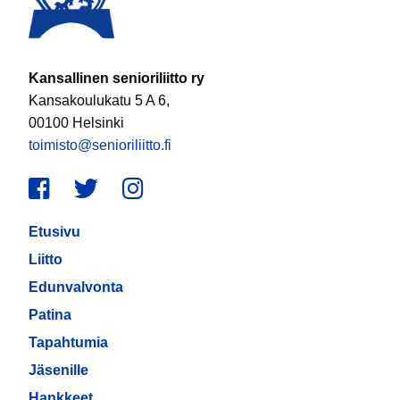
Kansallinen senioriliitto ry
Kansakoulukatu 5 A 6,
00100 Helsinki
toimisto@senioriliitto.fi
Facebook
Twitter
Instagram
Etusivu
Liitto
Edunvalvonta
Patina
Tapahtumia
Jäsenille
Hankkeet