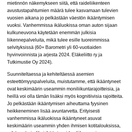
mietinnön näkemykseen siitä, että raideliikenteen
avustustapahtumien määrä tulee kasvamaan tulevien
vuosien aikana jo pelkästään väestön ikääntymisen
vuoksi. Vanhemmissa ikäluokissa oman auton sijaan
kulkuneuvona käytetään enemmän julkisia
liikennepalveluita, mikä tulee esille tuoreimmissa
selvityksissä (60+ Barometri yli 60-vuotiaiden
hyvinvoinnista ja arjesta 2024. Eläkeliitto ry ja
Tutkimustie Oy 2024).
Suunniteltaessa ja kehiteltäessä asemien
esteettömyyspalveluita, muistutamme, että ikääntyneet
ovat keskimäärin useammin moniliikuntarajoitteisia, ja
heillä voi olla tämän lisäksi myös kognitiivisia rajoitteita.
Jo pelkästään ikääntymisen aiheuttama fyysinen
heikkeneminen lisää avuntarvetta. Erityisesti
vanhemmissa ikäluokissa ikääntyneet asuvat
keskimäärin useammin yhden ihmisen kotitalouksissa,