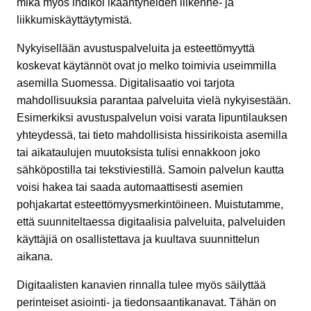
mikä myös indikoi ikääntyneiden liikenne- ja
liikkumiskäyttäytymistä.
Nykyisellään avustuspalveluita ja esteettömyyttä
koskevat käytännöt ovat jo melko toimivia useimmilla
asemilla Suomessa. Digitalisaatio voi tarjota
mahdollisuuksia parantaa palveluita vielä nykyisestään.
Esimerkiksi avustuspalvelun voisi varata lipuntilauksen
yhteydessä, tai tieto mahdollisista hissirikoista asemilla
tai aikataulujen muutoksista tulisi ennakkoon joko
sähköpostilla tai tekstiviestillä. Samoin palvelun kautta
voisi hakea tai saada automaattisesti asemien
pohjakartat esteettömyysmerkintöineen. Muistutamme,
että suunniteltaessa digitaalisia palveluita, palveluiden
käyttäjiä on osallistettava ja kuultava suunnittelun
aikana.
Digitaalisten kanavien rinnalla tulee myös säilyttää
perinteiset asiointi- ja tiedonsaantikanavat. Tähän on