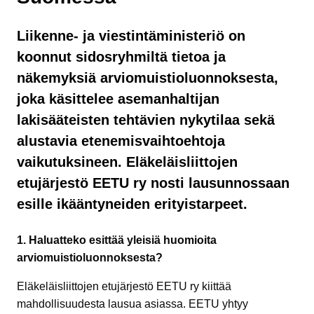
Liikenne- ja viestintäministeriö on
koonnut sidosryhmiltä tietoa ja
näkemyksiä arviomuistioluonnoksesta,
joka käsittelee asemanhaltijan
lakisääteisten tehtävien nykytilaa sekä
alustavia etenemisvaihtoehtoja
vaikutuksineen. Eläkeläisliittojen
etujärjestö EETU ry nosti lausunnossaan
esille ikääntyneiden erityistarpeet.
1. Haluatteko esittää yleisiä huomioita
arviomuistioluonnoksesta?
Eläkeläisliittojen etujärjestö EETU ry kiittää
mahdollisuudesta lausua asiassa. EETU yhtyy