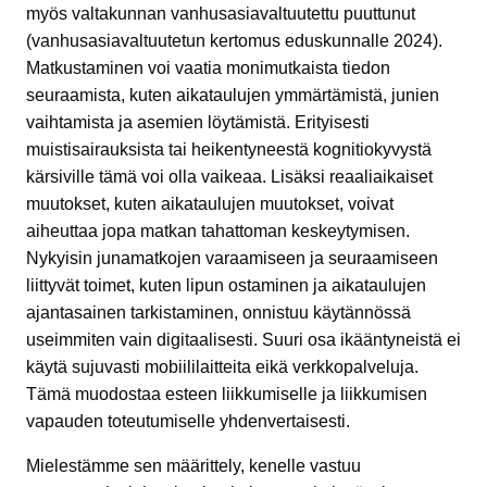
myös valtakunnan vanhusasiavaltuutettu puuttunut
(vanhusasiavaltuutetun kertomus eduskunnalle 2024).
Matkustaminen voi vaatia monimutkaista tiedon
seuraamista, kuten aikataulujen ymmärtämistä, junien
vaihtamista ja asemien löytämistä. Erityisesti
muistisairauksista tai heikentyneestä kognitiokyvystä
kärsiville tämä voi olla vaikeaa. Lisäksi reaaliaikaiset
muutokset, kuten aikataulujen muutokset, voivat
aiheuttaa jopa matkan tahattoman keskeytymisen.
Nykyisin junamatkojen varaamiseen ja seuraamiseen
liittyvät toimet, kuten lipun ostaminen ja aikataulujen
ajantasainen tarkistaminen, onnistuu käytännössä
useimmiten vain digitaalisesti. Suuri osa ikääntyneistä ei
käytä sujuvasti mobiililaitteita eikä verkkopalveluja.
Tämä muodostaa esteen liikkumiselle ja liikkumisen
vapauden toteutumiselle yhdenvertaisesti.
Mielestämme sen määrittely, kenelle vastuu