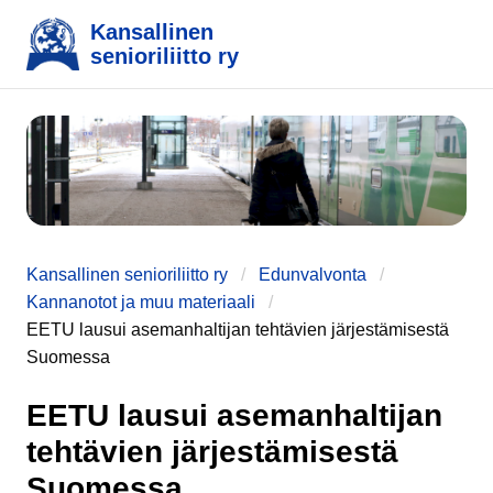
Kansallinen
senioriliitto ry
e
Kansallinen senioriliitto ry
Edunvalvonta
Kannanotot ja muu materiaali
EETU lausui asemanhaltijan tehtävien järjestämisestä
Suomessa
EETU lausui asemanhaltijan
tehtävien järjestämisestä
Suomessa