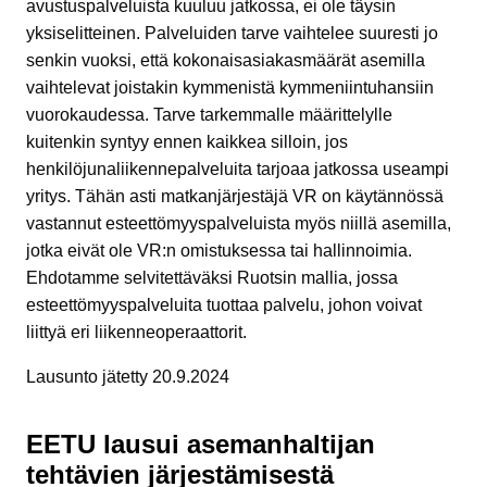
avustuspalveluista kuuluu jatkossa, ei ole täysin
yksiselitteinen. Palveluiden tarve vaihtelee suuresti jo
senkin vuoksi, että kokonaisasiakasmäärät asemilla
vaihtelevat joistakin kymmenistä kymmeniintuhansiin
vuorokaudessa. Tarve tarkemmalle määrittelylle
kuitenkin syntyy ennen kaikkea silloin, jos
henkilöjunaliikennepalveluita tarjoaa jatkossa useampi
yritys. Tähän asti matkanjärjestäjä VR on käytännössä
vastannut esteettömyyspalveluista myös niillä asemilla,
jotka eivät ole VR:n omistuksessa tai hallinnoimia.
Ehdotamme selvitettäväksi Ruotsin mallia, jossa
esteettömyyspalveluita tuottaa palvelu, johon voivat
liittyä eri liikenneoperaattorit.
Lausunto jätetty 20.9.2024
EETU lausui asemanhaltijan
tehtävien järjestämisestä