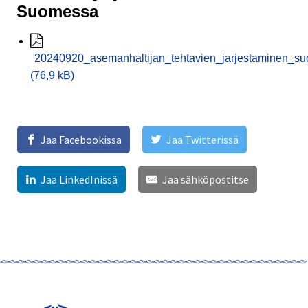
Suomessa
20240920_asemanhaltijan_tehtavien_jarjestaminen_s
(76,9 kB)
Jaa Facebookissa
Jaa Twitterissä
Jaa LinkedInissä
Jaa sähköpostitse