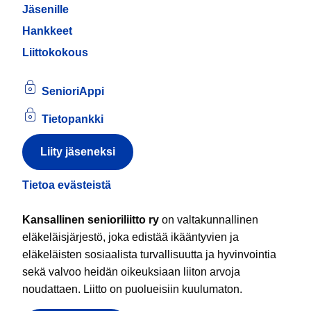
Jäsenille
Hankkeet
Liittokokous
SenioriAppi
Tietopankki
Liity jäseneksi
Tietoa evästeistä
Kansallinen senioriliitto ry
on valtakunnallinen
eläkeläisjärjestö, joka edistää ikääntyvien ja
eläkeläisten sosiaalista turvallisuutta ja hyvinvointia
sekä valvoo heidän oikeuksiaan liiton arvoja
noudattaen. Liitto on puolueisiin kuulumaton.