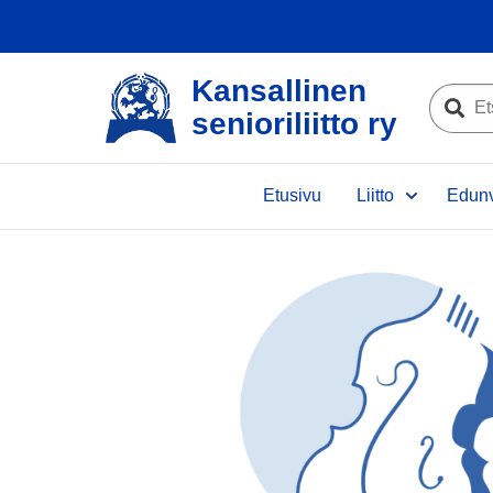
Kansallinen
Etsi
senioriliitto ry
sivustolta
Etsi
Etusivu
Liitto
Edunv
e