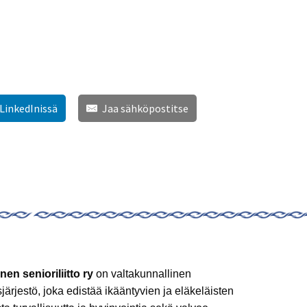
 LinkedInissä
Jaa sähköpostitse
nen senioriliitto ry
on valtakunnallinen
sjärjestö, joka edistää ikääntyvien ja eläkeläisten