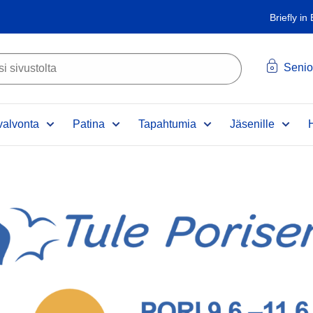
Briefly in
Senio
alvonta
Patina
Tapahtumia
Jäsenille