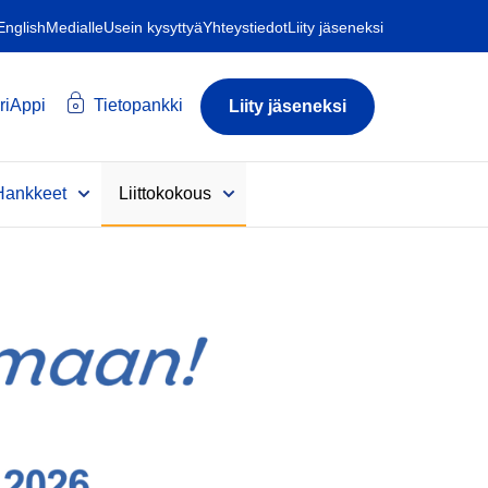
 English
Medialle
Usein kysyttyä
Yhteystiedot
Liity jäseneksi
riAppi
Tietopankki
Liity jäseneksi
Hankkeet
Liittokokous