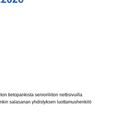
on tietopankista senioriliiton nettisivuilla
ankin salasanan yhdistyksen luottamushenkilö