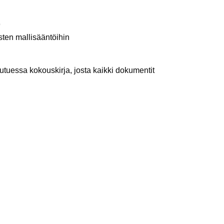
9
sten mallisääntöihin
tautuessa kokouskirja, josta kaikki dokumentit