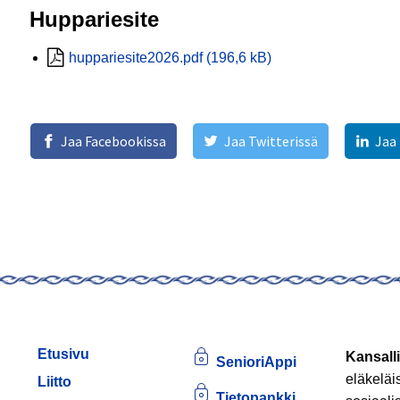
Huppariesite
huppariesite2026.pdf (196,6 kB)
Jaa Facebookissa
Jaa Twitterissä
Jaa
Etusivu
Kansalli
SenioriAppi
eläkeläi
Liitto
Tietopankki