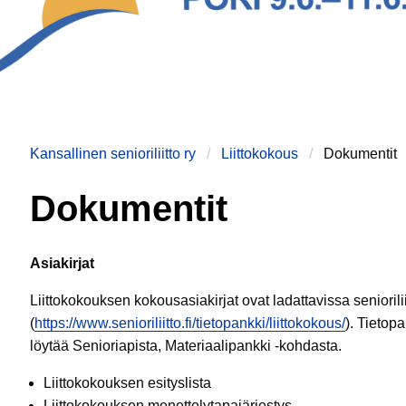
Kansallinen senioriliitto ry
Liittokokous
Dokumentit
Dokumentit
Asiakirjat
Liittokokouksen kokousasiakirjat ovat ladattavissa senioriliit
(
https://www.senioriliitto.fi/tietopankki/liittokokous/
). Tietop
löytää Senioriapista, Materiaalipankki -kohdasta.
Liittokokouksen esityslista
Liittokokouksen menettelytapajärjestys