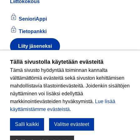
Liittokokous
SenioriAppi
Tietopankki
Liity jäseneksi
Tietoa evästeistä
Tällä sivustolla käytetään evästeitä
Tämä sivusto hyödyntää toiminnan kannalta
Kansallinen senioriliitto ry
on valtakunnallinen
välttämättömiä evästeitä sekä sivuston kehittämisen
eläkeläisjärjestö, joka edistää ikääntyvien ja
mahdollistavia tilastointievästeitä. Joidenkin sisältöjen
eläkeläisten sosiaalista turvallisuutta ja hyvinvointia
näyttäminen voi lisäksi edellyttää
sekä valvoo heidän oikeuksiaan liiton arvoja
markkinointievästeiden hyväksymistä.
Lue lisää
noudattaen. Liitto on puolueisiin kuulumaton.
käyttämistämme evästeistä.​​​​​​
Salli kaikki
Valitse evästeet
Tule mukaan!