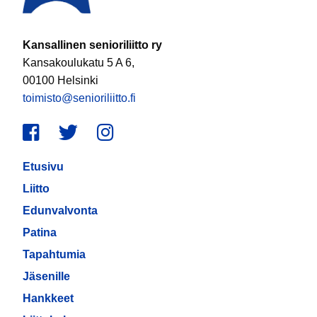
Kansallinen senioriliitto ry
Kansakoulukatu 5 A 6,
00100 Helsinki
toimisto@senioriliitto.fi
Facebook
Twitter
Instagram
Etusivu
Liitto
Edunvalvonta
Patina
Tapahtumia
Jäsenille
Hankkeet