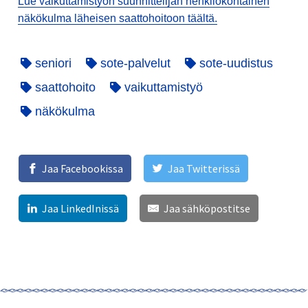
Lue vaikuttamistyön suunnittelijan henkilökohtainen
näkökulma läheisen saattohoitoon täältä.
seniori
sote-palvelut
sote-uudistus
saattohoito
vaikuttamistyö
näkökulma
Jaa Facebookissa
Jaa Twitterissä
Jaa LinkedInissä
Jaa sähköpostitse