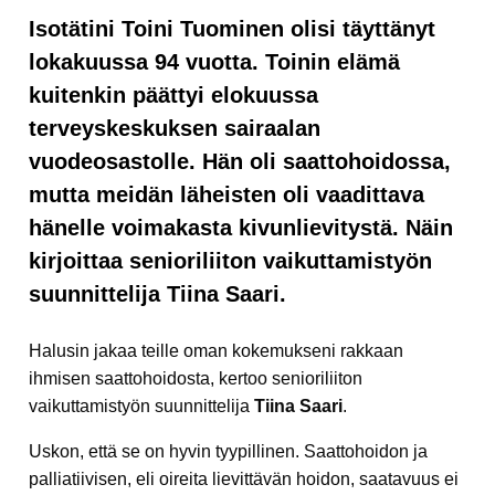
Isotätini Toini Tuominen olisi täyttänyt
lokakuussa 94 vuotta. Toinin elämä
kuitenkin päättyi elokuussa
terveyskeskuksen sairaalan
vuodeosastolle. Hän oli saattohoidossa,
mutta meidän läheisten oli vaadittava
hänelle voimakasta kivunlievitystä. Näin
kirjoittaa senioriliiton vaikuttamistyön
suunnittelija Tiina Saari.
Halusin jakaa teille oman kokemukseni rakkaan
ihmisen saattohoidosta, kertoo senioriliiton
vaikuttamistyön suunnittelija
Tiina Saari
.
Uskon, että se on hyvin tyypillinen. Saattohoidon ja
palliatiivisen, eli oireita lievittävän hoidon, saatavuus ei