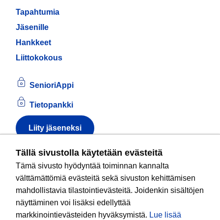
Tapahtumia
Jäsenille
Hankkeet
Liittokokous
SenioriAppi
Tietopankki
Liity jäseneksi
Tietoa evästeistä
Tällä sivustolla käytetään evästeitä
Tämä sivusto hyödyntää toiminnan kannalta
Kansallinen senioriliitto ry
on valtakunnallinen
välttämättömiä evästeitä sekä sivuston kehittämisen
eläkeläisjärjestö, joka edistää ikääntyvien ja
mahdollistavia tilastointievästeitä. Joidenkin sisältöjen
eläkeläisten sosiaalista turvallisuutta ja hyvinvointia
näyttäminen voi lisäksi edellyttää
sekä valvoo heidän oikeuksiaan liiton arvoja
markkinointievästeiden hyväksymistä.
Lue lisää