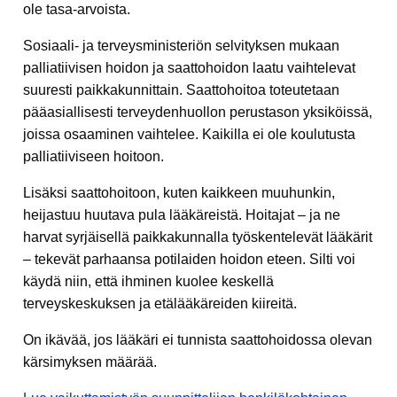
ole tasa-arvoista.
Sosiaali- ja terveysministeriön selvityksen mukaan
palliatiivisen hoidon ja saattohoidon laatu vaihtelevat
suuresti paikkakunnittain. Saattohoitoa toteutetaan
pääasiallisesti terveydenhuollon perustason yksiköissä,
joissa osaaminen vaihtelee. Kaikilla ei ole koulutusta
palliatiiviseen hoitoon.
Lisäksi saattohoitoon, kuten kaikkeen muuhunkin,
heijastuu huutava pula lääkäreistä. Hoitajat – ja ne
harvat syrjäisellä paikkakunnalla työskentelevät lääkärit
– tekevät parhaansa potilaiden hoidon eteen. Silti voi
käydä niin, että ihminen kuolee keskellä
terveyskeskuksen ja etälääkäreiden kiireitä.
On ikävää, jos lääkäri ei tunnista saattohoidossa olevan
kärsimyksen määrää.