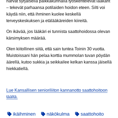
harvat syrjäisellä paikkakunnalla työskentelevät lääkärit
– tekevät parhaansa potilaiden hoidon eteen. Silti voi
käydä niin, että ihminen kuolee keskellä
terveyskeskuksen ja etälääkäreiden kiireitä.
On ikävää, jos lääkäri ei tunnista saattohoidossa olevan
kärsimyksen määrää.
Olen kiitollinen siitä, että sain tuntea Toinin 30 vuotta.
Muistoissani hän pelaa korttia mummolan tuvan pöydän
äärellä, kutoo sukkia ja seikkailee kelkan kanssa jäisellä
hiekkatiellä.
Lue Kansallisen senioriliiton kannanotto saattohoitoon
täältä.
ikäihminen
näkökulma
saattohoito