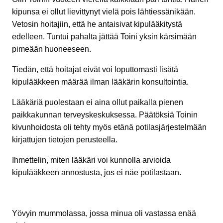
kipunsa ei ollut lievittynyt vielä pois lähtiessänikään.
Vetosin hoitajiin, että he antaisivat kipulääkitystä
edelleen. Tuntui pahalta jättää Toini yksin kärsimään
pimeään huoneeseen.
Tiedän, että hoitajat eivät voi loputtomasti lisätä
kipulääkkeen määrää ilman lääkärin konsultointia.
Lääkäriä puolestaan ei aina ollut paikalla pienen
paikkakunnan terveyskeskuksessa. Päätöksiä Toinin
kivunhoidosta oli tehty myös etänä potilasjärjestelmään
kirjattujen tietojen perusteella.
Ihmettelin, miten lääkäri voi kunnolla arvioida
kipulääkkeen annostusta, jos ei näe potilastaan.
Yövyin mummolassa, jossa minua oli vastassa enää