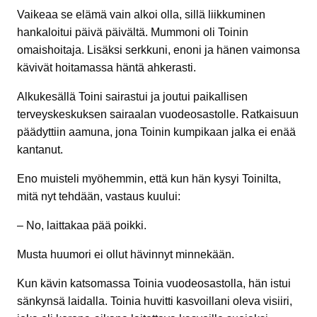
Vaikeaa se elämä vain alkoi olla, sillä liikkuminen
hankaloitui päivä päivältä. Mummoni oli Toinin
omaishoitaja. Lisäksi serkkuni, enoni ja hänen vaimonsa
kävivät hoitamassa häntä ahkerasti.
Alkukesällä Toini sairastui ja joutui paikallisen
terveyskeskuksen sairaalan vuodeosastolle. Ratkaisuun
päädyttiin aamuna, jona Toinin kumpikaan jalka ei enää
kantanut.
Eno muisteli myöhemmin, että kun hän kysyi Toinilta,
mitä nyt tehdään, vastaus kuului:
– No, laittakaa pää poikki.
Musta huumori ei ollut hävinnyt minnekään.
Kun kävin katsomassa Toinia vuodeosastolla, hän istui
sänkynsä laidalla. Toinia huvitti kasvoillani oleva visiiri,