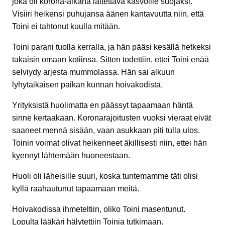
joka oli korona-aikana laitettava kasvoille suojaksi.
Visiiri heikensi puhujansa äänen kantavuutta niin, että
Toini ei tahtonut kuulla mitään.
Toini parani tuolla kerralla, ja hän pääsi kesällä hetkeksi
takaisin omaan kotiinsa. Sitten todettiin, ettei Toini enää
selviydy arjesta mummolassa. Hän sai alkuun
lyhytaikaisen paikan kunnan hoivakodista.
Yrityksistä huolimatta en päässyt tapaamaan häntä
sinne kertaakaan. Koronarajoitusten vuoksi vieraat eivät
saaneet mennä sisään, vaan asukkaan piti tulla ulos.
Toinin voimat olivat heikenneet äkillisesti niin, ettei hän
kyennyt lähtemään huoneestaan.
Huoli oli läheisille suuri, koska tuntemamme täti olisi
kyllä raahautunut tapaamaan meitä.
Hoivakodissa ihmeteltiin, oliko Toini masentunut.
Lopulta lääkäri hälytettiin Toinia tutkimaan.