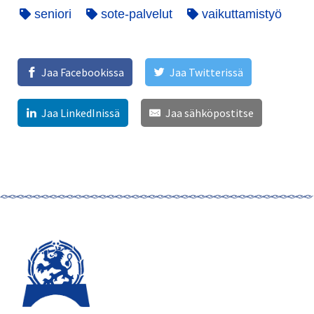
seniori
sote-palvelut
vaikuttamistyö
Jaa Facebookissa
Jaa Twitterissä
Jaa LinkedInissä
Jaa sähköpostitse