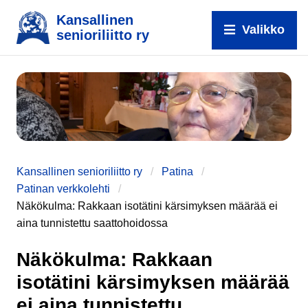
Kansallinen
Valikko
senioriliitto ry
e
Kansallinen senioriliitto ry
Patina
Patinan verkkolehti
Näkökulma: Rakkaan isotätini kärsimyksen määrää ei
aina tunnistettu saattohoidossa
Näkökulma: Rakkaan
isotätini kärsimyksen määrää
ei aina tunnistettu