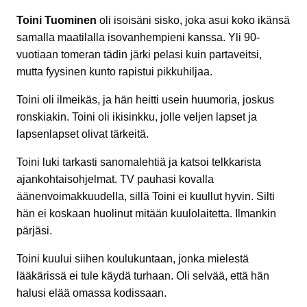
Toini Tuominen
oli isoisäni sisko, joka asui koko ikänsä
samalla maatilalla isovanhempieni kanssa. Yli 90-
vuotiaan tomeran tädin järki pelasi kuin partaveitsi,
mutta fyysinen kunto rapistui pikkuhiljaa.
Toini oli ilmeikäs, ja hän heitti usein huumoria, joskus
ronskiakin. Toini oli ikisinkku, jolle veljen lapset ja
lapsenlapset olivat tärkeitä.
Toini luki tarkasti sanomalehtiä ja katsoi telkkarista
ajankohtaisohjelmat. TV pauhasi kovalla
äänenvoimakkuudella, sillä Toini ei kuullut hyvin. Silti
hän ei koskaan huolinut mitään kuulolaitetta. Ilmankin
pärjäsi.
Toini kuului siihen koulukuntaan, jonka mielestä
lääkärissä ei tule käydä turhaan. Oli selvää, että hän
halusi elää omassa kodissaan.