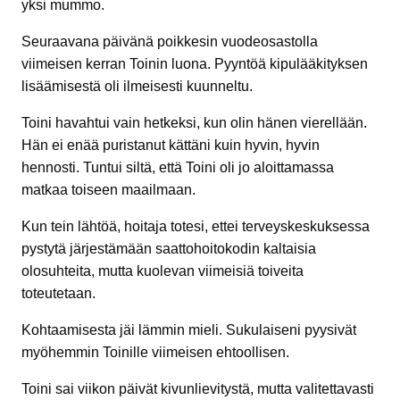
yksi mummo.
Seuraavana päivänä poikkesin vuodeosastolla
viimeisen kerran Toinin luona. Pyyntöä kipulääkityksen
lisäämisestä oli ilmeisesti kuunneltu.
Toini havahtui vain hetkeksi, kun olin hänen vierellään.
Hän ei enää puristanut kättäni kuin hyvin, hyvin
hennosti. Tuntui siltä, että Toini oli jo aloittamassa
matkaa toiseen maailmaan.
Kun tein lähtöä, hoitaja totesi, ettei terveyskeskuksessa
pystytä järjestämään saattohoitokodin kaltaisia
olosuhteita, mutta kuolevan viimeisiä toiveita
toteutetaan.
Kohtaamisesta jäi lämmin mieli. Sukulaiseni pyysivät
myöhemmin Toinille viimeisen ehtoollisen.
Toini sai viikon päivät kivunlievitystä, mutta valitettavasti