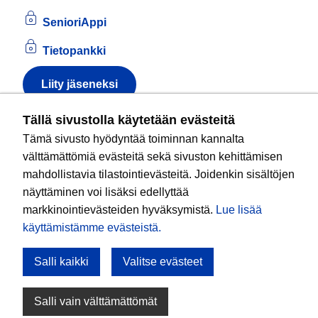
SenioriAppi
Tietopankki
Liity jäseneksi
Tietoa evästeistä
Tällä sivustolla käytetään evästeitä
Tämä sivusto hyödyntää toiminnan kannalta
Kansallinen senioriliitto ry
on valtakunnallinen
välttämättömiä evästeitä sekä sivuston kehittämisen
eläkeläisjärjestö, joka edistää ikääntyvien ja
mahdollistavia tilastointievästeitä. Joidenkin sisältöjen
eläkeläisten sosiaalista turvallisuutta ja hyvinvointia
näyttäminen voi lisäksi edellyttää
sekä valvoo heidän oikeuksiaan liiton arvoja
markkinointievästeiden hyväksymistä.
Lue lisää
noudattaen. Liitto on puolueisiin kuulumaton.
käyttämistämme evästeistä.​​​​​​
Salli kaikki
Valitse evästeet
Tule mukaan!
Salli vain välttämättömät