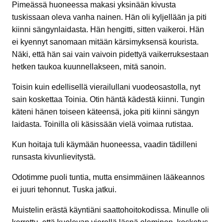
Pimeässä huoneessa makasi yksinään kivusta
tuskissaan oleva vanha nainen. Hän oli kyljellään ja piti
kiinni sängynlaidasta. Hän hengitti, sitten vaikeroi. Hän
ei kyennyt sanomaan mitään kärsimyksensä kourista.
Näki, että hän sai vain vaivoin pidettyä vaikerruksestaan
hetken taukoa kuunnellakseen, mitä sanoin.
Toisin kuin edellisellä vierailullani vuodeosastolla, nyt
sain koskettaa Toinia. Otin häntä kädestä kiinni. Tungin
käteni hänen toiseen käteensä, joka piti kiinni sängyn
laidasta. Toinilla oli käsissään vielä voimaa rutistaa.
Kun hoitaja tuli käymään huoneessa, vaadin tädilleni
runsasta kivunlievitystä.
Odotimme puoli tuntia, mutta ensimmäinen lääkeannos
ei juuri tehonnut. Tuska jatkui.
Muistelin erästä käyntiäni saattohoitokodissa. Minulle oli