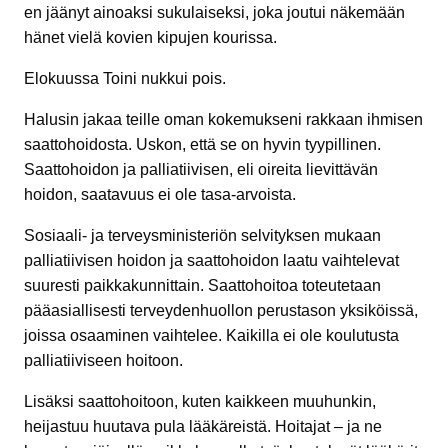
en jäänyt ainoaksi sukulaiseksi, joka joutui näkemään
hänet vielä kovien kipujen kourissa.
Elokuussa Toini nukkui pois.
Halusin jakaa teille oman kokemukseni rakkaan ihmisen
saattohoidosta. Uskon, että se on hyvin tyypillinen.
Saattohoidon ja palliatiivisen, eli oireita lievittävän
hoidon, saatavuus ei ole tasa-arvoista.
Sosiaali- ja terveysministeriön selvityksen mukaan
palliatiivisen hoidon ja saattohoidon laatu vaihtelevat
suuresti paikkakunnittain. Saattohoitoa toteutetaan
pääasiallisesti terveydenhuollon perustason yksiköissä,
joissa osaaminen vaihtelee. Kaikilla ei ole koulutusta
palliatiiviseen hoitoon.
Lisäksi saattohoitoon, kuten kaikkeen muuhunkin,
heijastuu huutava pula lääkäreistä. Hoitajat – ja ne