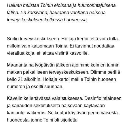
Haluan muistaa Toinin eloisana ja huumorintajuisena
tätinä. En kärsivänä, hauraana vanhana naisena
terveyskeskuksen kolkossa huoneessa.
Soitin terveyskeskukseen. Hoitaja kertoi, että voin tulla
milloin vain katsomaan Toinia. Ei tarvinnut noudattaa
vierailuaikoja, ei laittaa visiiriä kasvoille.
Maanantaina työpäivän jälkeen ajoimme kolmen tunnin
matkan paikalliseen terveyskeskukseen. Olimme perillä
kello 21 aikoihin. Hoitaja kertoi meille Toinin huoneen
numeron ja osoitti suunnan.
Kävelin kellertävässä valaistuksessa. Desinfiointiaineen
ja sairauden sekoitukselta haisevaan käytävään
kantautui vaikerrus. Se kuului käytävän perimmäisestä
huoneesta, jonne Toini oli sijoitettu.