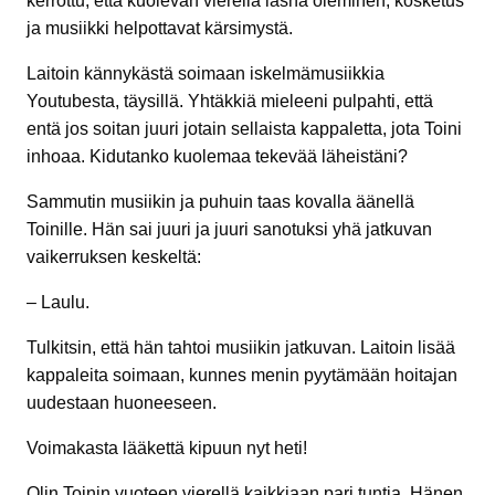
kerrottu, että kuolevan vierellä läsnä oleminen, kosketus
ja musiikki helpottavat kärsimystä.
Laitoin kännykästä soimaan iskelmämusiikkia
Youtubesta, täysillä. Yhtäkkiä mieleeni pulpahti, että
entä jos soitan juuri jotain sellaista kappaletta, jota Toini
inhoaa. Kidutanko kuolemaa tekevää läheistäni?
Sammutin musiikin ja puhuin taas kovalla äänellä
Toinille. Hän sai juuri ja juuri sanotuksi yhä jatkuvan
vaikerruksen keskeltä:
– Laulu.
Tulkitsin, että hän tahtoi musiikin jatkuvan. Laitoin lisää
kappaleita soimaan, kunnes menin pyytämään hoitajan
uudestaan huoneeseen.
Voimakasta lääkettä kipuun nyt heti!
Olin Toinin vuoteen vierellä kaikkiaan pari tuntia. Hänen