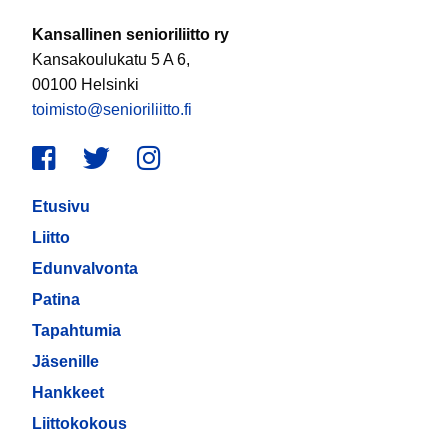
Kansallinen senioriliitto ry
Kansakoulukatu 5 A 6,
00100 Helsinki
toimisto@senioriliitto.fi
Facebook
Twitter
Instagram
Etusivu
Liitto
Edunvalvonta
Patina
Tapahtumia
Jäsenille
Hankkeet
Liittokokous