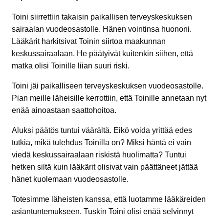
Toini siirrettiin takaisin paikallisen terveyskeskuksen
sairaalan vuodeosastolle. Hänen vointinsa huononi.
Lääkärit harkitsivat Toinin siirtoa maakunnan
keskussairaalaan. He päätyivät kuitenkin siihen, että
matka olisi Toinille liian suuri riski.
Toini jäi paikalliseen terveyskeskuksen vuodeosastolle.
Pian meille läheisille kerrottiin, että Toinille annetaan nyt
enää ainoastaan saattohoitoa.
Aluksi päätös tuntui väärältä. Eikö voida yrittää edes
tutkia, mikä tulehdus Toinilla on? Miksi häntä ei vain
viedä keskussairaalaan riskistä huolimatta? Tuntui
hetken siltä kuin lääkärit olisivat vain päättäneet jättää
hänet kuolemaan vuodeosastolle.
Totesimme läheisten kanssa, että luotamme lääkäreiden
asiantuntemukseen. Tuskin Toini olisi enää selvinnyt